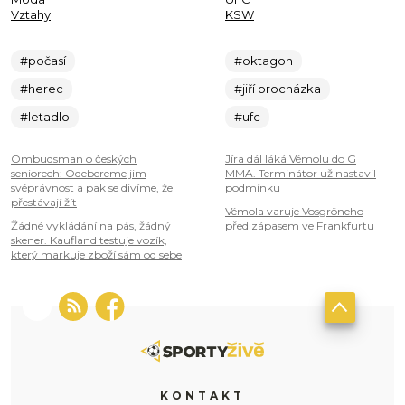
Vztahy
KSW
#počasí
#oktagon
#herec
#jiří procházka
#letadlo
#ufc
Ombudsman o českých
Jíra dál láká Vémolu do G
seniorech: Odebereme jim
MMA. Terminátor už nastavil
svéprávnost a pak se divíme, že
podmínku
přestávají žít
Vémola varuje Vosgröneho
Žádné vykládání na pás, žádný
před zápasem ve Frankfurtu
skener. Kaufland testuje vozík,
který markuje zboží sám od sebe
KONTAKT