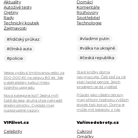
Aktuality
Domácí
Autoživě testy
Komentáře
Ojetiny
Rozhovory
Rady
Spotřebitel
Technický koutek
Technologie
Zajímavosti
#vladimir putin
#řidičský průkaz
#válka na ukrajině
#čínská auta
#česká republika
#policie
Staré knížky doma
Vespa vydává limitovanou edici za
nevyhazujte. Češi teď za ně
300 000 Kč na oslavu 80 let. Jde
platí hezké peníze. Jejich
o sběratelský kalkul místo
prodejem se dá vydělat
jízdního upgradu
Působí jako všední obrazy,
Nová kategorie kol? Jedna míří
mají přitom hodnotu vyšších
čistě do lesa, druhá chce nahradit
stovek tisíc korun. Doma je
dnešní silničky. Cyklisté mají
může mít kdokoliv z nás
rozporuplné názory
VIPživot.cz
Vařímedobroty.cz
Celebrity
Cukroví
Omáčky