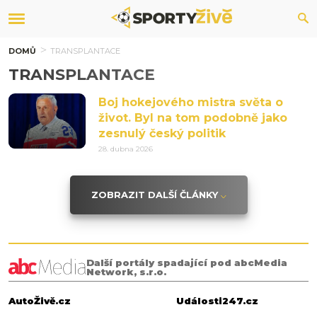
DOMŮ
TRANSPLANTACE
TRANSPLANTACE
Boj hokejového mistra světa o
život. Byl na tom podobně jako
zesnulý český politik
28. dubna 2026
ZOBRAZIT DALŠÍ ČLÁNKY
Další portály spadající pod abcMedia
Network, s.r.o.
AutoŽivě.cz
Události247.cz