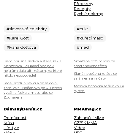
Předkrmy
Recepty
Rychlé pokrmy
#slovenské celebrity
#cukr
#Karel Gott
#kuřecí maso
#Ivana Gottová
#med
Jsem hnusná, šedivá a stará, řekla
Smažené boží milosti ze
Menzelová. Její kadeřnice pak
smetanového těsta
hejtrům dala ultimátum, na které
Slaná nepečená roláda se
nikdo neodpověděl
salámem a rajčaty
Seděli spolu v lavici a on se do ní
Masová bábovka se šunkou a
zamiloval. Bočanová po 40 letech
sýrem
vytáhla fotku z maturáku se
Zounarem
DámskýDeník.cz
MMAmag.cz
Domácnost
Zahraniční MMA
Krása
CZ/SK MMA
Lifestyle
Videa
Móda
UFC