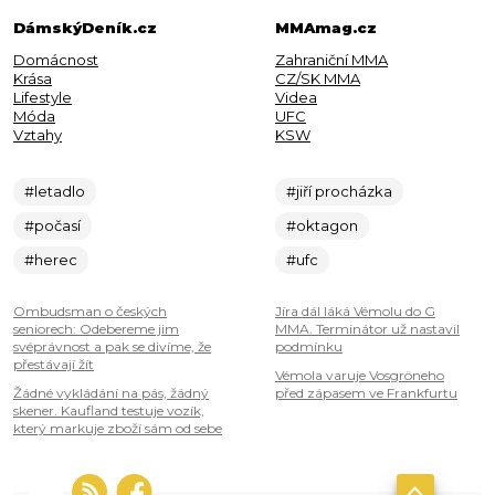
DámskýDeník.cz
MMAmag.cz
Domácnost
Zahraniční MMA
Krása
CZ/SK MMA
Lifestyle
Videa
Móda
UFC
Vztahy
KSW
#letadlo
#jiří procházka
#počasí
#oktagon
#herec
#ufc
Ombudsman o českých
Jíra dál láká Vémolu do G
seniorech: Odebereme jim
MMA. Terminátor už nastavil
svéprávnost a pak se divíme, že
podmínku
přestávají žít
Vémola varuje Vosgröneho
Žádné vykládání na pás, žádný
před zápasem ve Frankfurtu
skener. Kaufland testuje vozík,
který markuje zboží sám od sebe