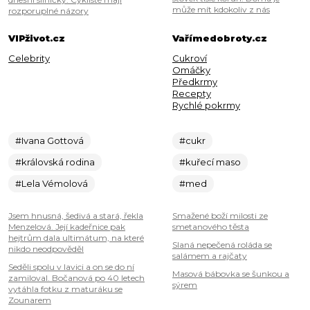
může mít kdokoliv z nás
rozporuplné názory
VIPživot.cz
Vařímedobroty.cz
Celebrity
Cukroví
Omáčky
Předkrmy
Recepty
Rychlé pokrmy
#Ivana Gottová
#cukr
#královská rodina
#kuřecí maso
#Lela Vémolová
#med
Jsem hnusná, šedivá a stará, řekla
Smažené boží milosti ze
Menzelová. Její kadeřnice pak
smetanového těsta
hejtrům dala ultimátum, na které
Slaná nepečená roláda se
nikdo neodpověděl
salámem a rajčaty
Seděli spolu v lavici a on se do ní
Masová bábovka se šunkou a
zamiloval. Bočanová po 40 letech
sýrem
vytáhla fotku z maturáku se
Zounarem