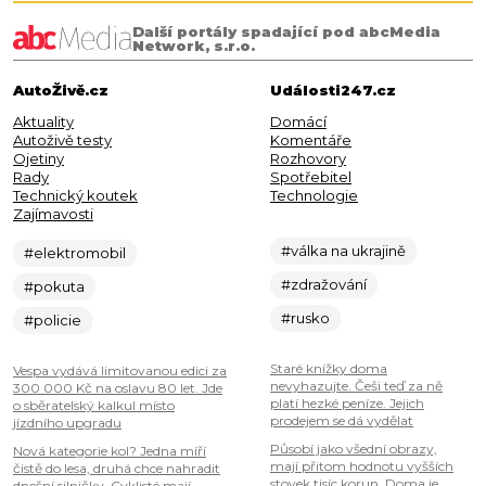
Další portály spadající pod abcMedia
Network, s.r.o.
AutoŽivě.cz
Události247.cz
Aktuality
Domácí
Autoživě testy
Komentáře
Ojetiny
Rozhovory
Rady
Spotřebitel
Technický koutek
Technologie
Zajímavosti
#válka na ukrajině
#elektromobil
#zdražování
#pokuta
#rusko
#policie
Staré knížky doma
Vespa vydává limitovanou edici za
nevyhazujte. Češi teď za ně
300 000 Kč na oslavu 80 let. Jde
platí hezké peníze. Jejich
o sběratelský kalkul místo
prodejem se dá vydělat
jízdního upgradu
Působí jako všední obrazy,
Nová kategorie kol? Jedna míří
mají přitom hodnotu vyšších
čistě do lesa, druhá chce nahradit
stovek tisíc korun. Doma je
dnešní silničky. Cyklisté mají