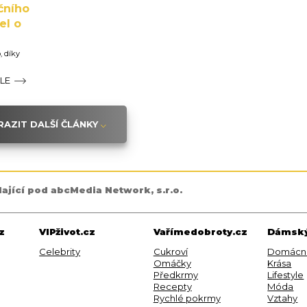
čního
el o
, díky
ÁLE
AZIT DALŠÍ ČLÁNKY
dající pod abcMedia Network, s.r.o.
z
VIPživot.cz
Vařímedobroty.cz
Dámský
Celebrity
Cukroví
Domácn
Omáčky
Krása
Předkrmy
Lifestyle
Recepty
Móda
Rychlé pokrmy
Vztahy