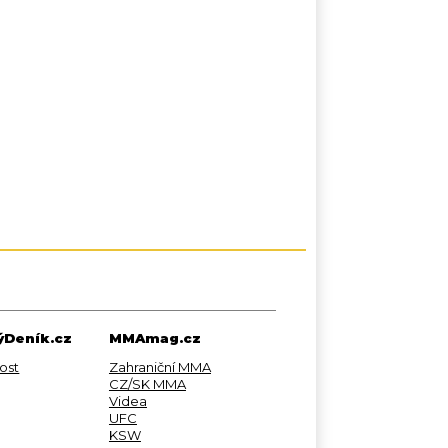
Deník.cz
MMAmag.cz
ost
Zahraniční MMA
CZ/SK MMA
Videa
UFC
KSW