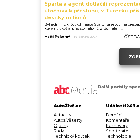
Sparta a agent dotlačili reprezenta
útočníka k přestupu, v Turecku přiš
desítky milionů
Byl jedním z klíčových hráčů Sparty, za sebou má přestup
kterému vydělal přes sto milionů. Z těch ale ni...
ČÍST D
Matěj Pokorný
|
14. června 2024
ZOBR
Další portály spa
AutoŽivě.cz
Události247.c
Aktuality
Domácí
Autoživě testy
Komentáře
Ojetiny
Rozhovory
Rady
Spotřebitel
Technický koutek
Technologie