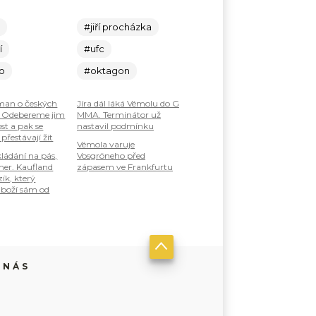
c
#jiří procházka
í
#ufc
lo
#oktagon
an o českých
Jíra dál láká Vémolu do G
: Odebereme jim
MMA. Terminátor už
st a pak se
nastavil podmínku
 přestávají žít
Vémola varuje
ládání na pás,
Vosgröneho před
ner. Kaufland
zápasem ve Frankfurtu
zík, který
boží sám od
 NÁS