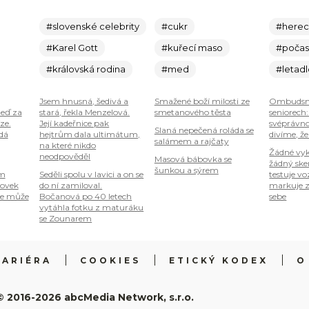
#slovenské celebrity
#cukr
#here
#Karel Gott
#kuřecí maso
#počas
#královská rodina
#med
#letad
Jsem hnusná, šedivá a
Smažené boží milosti ze
Ombudsm
teď za
stará, řekla Menzelová.
smetanového těsta
seniorech
ze.
Její kadeřnice pak
svéprávno
Slaná nepečená roláda se
 dá
hejtrům dala ultimátum,
divíme, že
salámem a rajčaty
na které nikdo
Žádné vyk
neodpověděl
Masová bábovka se
žádný ske
šunkou a sýrem
om
Seděli spolu v lavici a on se
testuje vo
tovek
do ní zamiloval.
markuje z
je může
Bočanová po 40 letech
sebe
vytáhla fotku z maturáku
se Zounarem
KARIÉRA
COOKIES
ETICKÝ KODEX
O
© 2016-2026 abcMedia Network, s.r.o.