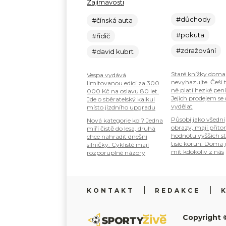
Zajímavosti
#důchody
#čínská auta
#pokuta
#řidič
#zdražování
#david kubrt
Staré knížky doma
Vespa vydává
nevyhazujte. Češi 
limitovanou edici za 300
ně platí hezké pení
000 Kč na oslavu 80 let.
Jejich prodejem se
Jde o sběratelský kalkul
vydělat
místo jízdního upgradu
Působí jako všední
Nová kategorie kol? Jedna
obrazy, mají přit
míří čistě do lesa, druhá
hodnotu vyšších s
chce nahradit dnešní
tisíc korun. Doma 
silničky. Cyklisté mají
mít kdokoliv z nás
rozporuplné názory
KONTAKT
REDAKCE
Copyright 