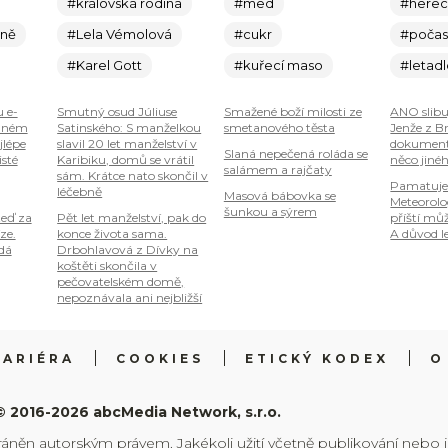
#královská rodina
#med
#here
ině
#Lela Vémolová
#cukr
#počas
#Karel Gott
#kuřecí maso
#letad
u e-
Smutný osud Júliuse
Smažené boží milosti ze
ANO slibu
plném
Satinského: S manželkou
smetanového těsta
Jenže z B
jlépe
slavil 20 let manželství v
dokumenty
Slaná nepečená roláda se
isté
Karibiku, domů se vrátil
něco jiné
salámem a rajčaty
sám. Krátce nato skončil v
Pamatuje
léčebně
Masová bábovka se
Meteorolog
šunkou a sýrem
teď za
Pět let manželství, pak do
příští mů
ze.
konce života sama.
A důvod le
 dá
Drbohlavová z Dívky na
koštěti skončila v
pečovatelském domě,
nepoznávala ani nejbližší
KARIÉRA
COOKIES
ETICKÝ KODEX
O
© 2016-2026 abcMedia Network, s.r.o.
ráněn autorským právem. Jakékoli užití včetně publikování nebo 