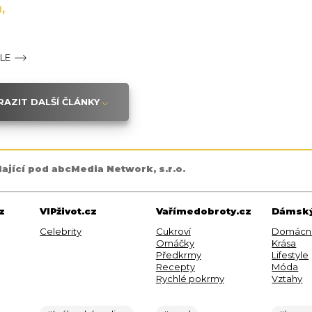
,
ÁLE
AZIT DALŠÍ ČLÁNKY
dající pod abcMedia Network, s.r.o.
z
VIPživot.cz
Vařímedobroty.cz
Dámský
Celebrity
Cukroví
Domácn
Omáčky
Krása
Předkrmy
Lifestyle
Recepty
Móda
Rychlé pokrmy
Vztahy