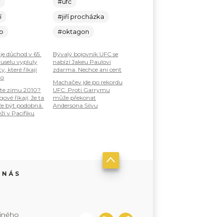
c
#ufc
í
#jiří procházka
lo
#oktagon
je důchod v 65.
Bývalý bojovník UFC se
ruselu vypluly
nabízí Jakeu Paulovi
, které říkají
zdarma. Nechce ani cent
ho
Machačev jde po rekordu
te zimu 2010?
UFC. Proti Garrymu
ové říkají, že ta
může překonat
že být podobná.
Andersona Silvu
ží v Pacifiku
 NÁS
jiného