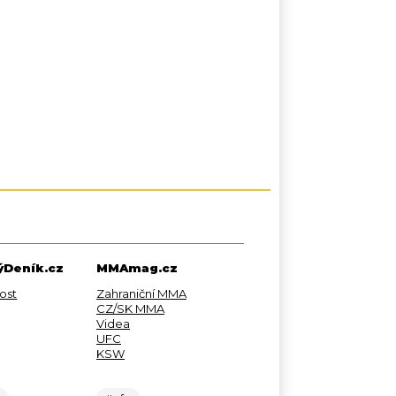
Deník.cz
MMAmag.cz
ost
Zahraniční MMA
CZ/SK MMA
Videa
UFC
KSW