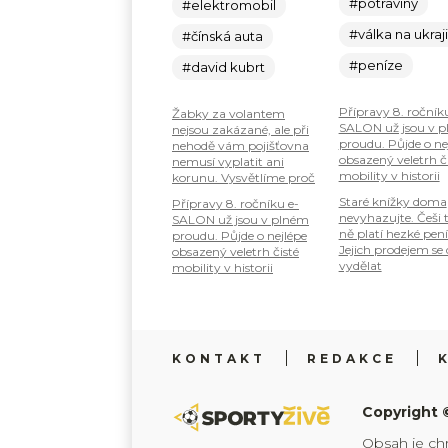
#potraviny
#elektromobil
#válka na ukraj
#čínská auta
#peníze
#david kubrt
Přípravy 8. ročník
Žabky za volantem
SALON už jsou v 
nejsou zakázané, ale při
proudu. Půjde o ne
nehodě vám pojišťovna
obsazený veletrh č
nemusí vyplatit ani
mobility v historii
korunu. Vysvětlíme proč
Staré knížky doma
Přípravy 8. ročníku e-
nevyhazujte. Češi 
SALON už jsou v plném
ně platí hezké pení
proudu. Půjde o nejlépe
Jejich prodejem se
obsazený veletrh čisté
vydělat
mobility v historii
KONTAKT
REDAKCE
Copyright 
Obsah je ch