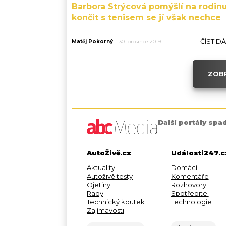
Barbora Strýcová pomýšlí na rodinu
končit s tenisem se jí však nechce
...
ČÍST D
Matěj Pokorný
|
30. prosince 2019
ZOBR
Další portály spa
AutoŽivě.cz
Události247.c
Aktuality
Domácí
Autoživě testy
Komentáře
Ojetiny
Rozhovory
Rady
Spotřebitel
Technický koutek
Technologie
Zajímavosti