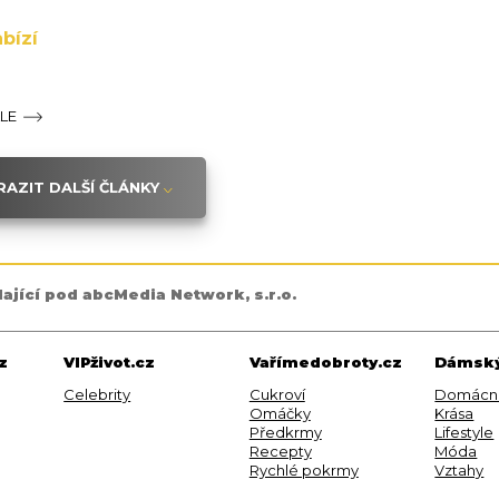
bízí
ÁLE
AZIT DALŠÍ ČLÁNKY
dající pod abcMedia Network, s.r.o.
z
VIPživot.cz
Vařímedobroty.cz
Dámský
Celebrity
Cukroví
Domácn
Omáčky
Krása
Předkrmy
Lifestyle
Recepty
Móda
Rychlé pokrmy
Vztahy