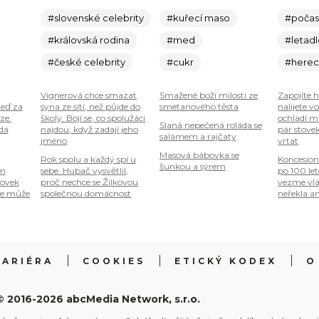
#slovenské celebrity
#kuřecí maso
#počas
#královská rodina
#med
#letad
#české celebrity
#cukr
#here
Vignerová chce smazat
Smažené boží milosti ze
Zapojíte 
teď za
syna ze sítí, než půjde do
smetanového těsta
nalijete v
ze.
školy. Bojí se, co spolužáci
ochladí mí
Slaná nepečená roláda se
 dá
najdou, když zadají jeho
pár stove
salámem a rajčaty
jméno
vrtat
Masová bábovka se
Rok spolu a každý spí u
Koncesion
šunkou a sýrem
om
sebe. Hubač vysvětlil,
po 100 le
tovek
proč nechce se Žilkovou
vezme vlá
je může
společnou domácnost
neřekla an
KARIÉRA
COOKIES
ETICKÝ KODEX
O
© 2016-2026 abcMedia Network, s.r.o.