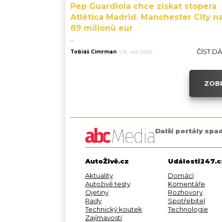
Pep Guardiola chce získat stopera
Atlética Madrid. Manchester City na
89 miliónů eur
...
ČÍST D
Tobiáš Cimrman
|
15. září 2020
ZOBR
Další portály spa
AutoŽivě.cz
Události247.c
Aktuality
Domácí
Autoživě testy
Komentáře
Ojetiny
Rozhovory
Rady
Spotřebitel
Technický koutek
Technologie
Zajímavosti