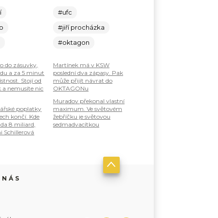
í
#ufc
lo
#jiří procházka
c
#oktagon
ho do zásuvky,
Martínek má v KSW
odu a za 5 minut
poslední dva zápasy. Pak
stnost. Stojí od
může přijít návrat do
k a nemusíte nic
OKTAGONu
Muradov překonal vlastní
ářské poplatky
maximum. Ve světovém
tech končí. Kde
žebříčku je světovou
da 8 miliard,
sedmadvacítkou
i Schillerová
 NÁS