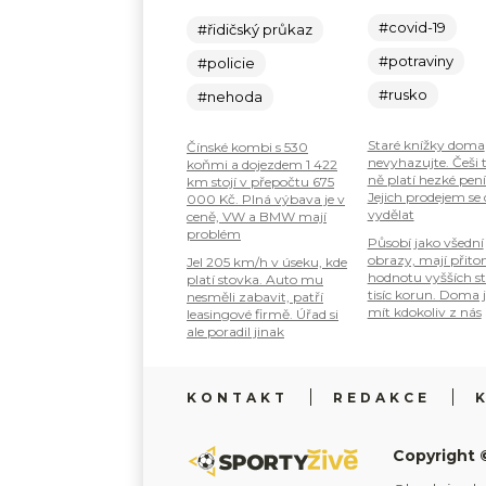
#covid-19
#řidičský průkaz
#potraviny
#policie
#rusko
#nehoda
Staré knížky doma
Čínské kombi s 530
nevyhazujte. Češi 
koňmi a dojezdem 1 422
ně platí hezké pení
km stojí v přepočtu 675
Jejich prodejem se
000 Kč. Plná výbava je v
vydělat
ceně, VW a BMW mají
problém
Působí jako všední
obrazy, mají přit
Jel 205 km/h v úseku, kde
hodnotu vyšších s
platí stovka. Auto mu
tisíc korun. Doma 
nesměli zabavit, patří
mít kdokoliv z nás
leasingové firmě. Úřad si
ale poradil jinak
KONTAKT
REDAKCE
Copyright 