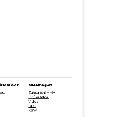
Deník.cz
MMAmag.cz
ost
Zahraniční MMA
CZ/SK MMA
Videa
UFC
KSW