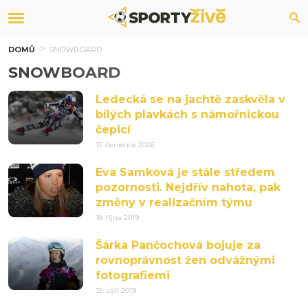
DOMŮ
SNOWBOARD
SNOWBOARD
Ledecká se na jachtě zaskvěla v
bílých plavkách s námořnickou
čepicí
13. července 2026
Eva Samková je stále středem
pozornosti. Nejdřív nahota, pak
změny v realizačním týmu
18. října 2019
Šárka Pančochová bojuje za
rovnoprávnost žen odvážnými
fotografiemi
12. září 2019