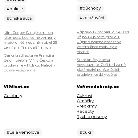
#důchody
#policie
#zdražování
#čínská auta
Přípravy 8. ročníku e-SALON
Mini Cooper D najelo milion
už jsou v plném proudu.
kilometrů bez jediné výměny
Půjde o nejlépe obsazený
motoru. Němec s ním objel 25
veletrh čisté mobility v
zemí a míří na další milion
historii
Gang kradl auta ve Francii a
Staré knížky doma
Belgii, přebíjel VIN v Česku a
nevyhazujte. Češi teď za ně
prodával je v Polsku. Naletěl i
platí hezké peníze. Jejich
polský vicepremiér
prodejem se dá vydělat
VIPživot.cz
Vařímedobroty.cz
Celebrity
Cukroví
Omáčky
Předkrmy
Recepty
Rychlé pokrmy
#Lela Vémolová
#cukr