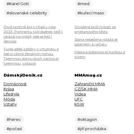
#Karel Gott
#med
#slovenské celebrity
#kuřecí maso
Diviš prohrál boj o Hrad v roce
Smažené boží milosti ze
2023. Partnerku tajil dodnes, teď ji
smetanového těsta
ukázal na místě, kde se fotí i
Slaná nepečená roláda se
Vémola
salámem a rajčaty
Turek sdílel záběry z vrtulníku a
Masová bábovka se šunkou a
lidé si všimli ženských nohou.
sýrem
Tajemnou dámu bych zachoval
tajemnou, vzkázal
DámskýDeník.cz
MMAmag.cz
Domácnost
Zahraniční MMA
Krása
CZ/SK MMA
Lifestyle
Videa
Móda
UFC
Vztahy
KSW
#herec
#oktagon
#počasí
#jiří procházka