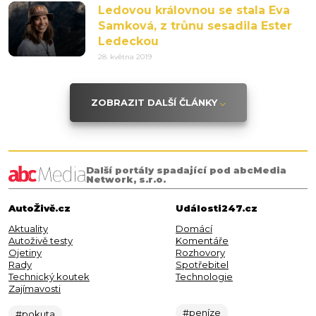
Ledovou královnou se stala Eva
Samková, z trůnu sesadila Ester
Ledeckou
28. května 2019
ZOBRAZIT DALŠÍ ČLÁNKY
Další portály spadající pod abcMedia
Network, s.r.o.
AutoŽivě.cz
Události247.cz
Aktuality
Domácí
Autoživě testy
Komentáře
Ojetiny
Rozhovory
Rady
Spotřebitel
Technický koutek
Technologie
Zajímavosti
#peníze
#pokuta