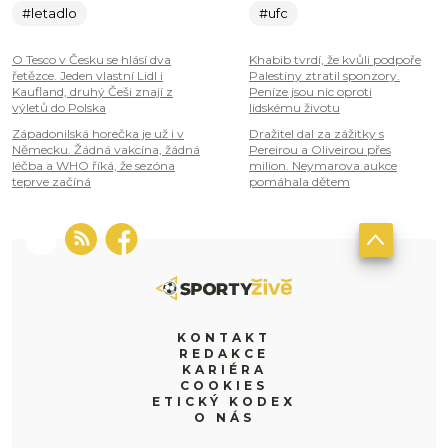
#letadlo
#ufc
O Tesco v Česku se hlásí dva
Khabib tvrdí, že kvůli podpoře
řetězce. Jeden vlastní Lidl i
Palestiny ztratil sponzory.
Kaufland, druhý Češi znají z
Peníze jsou nic oproti
výletů do Polska
lidskému životu
Západonilská horečka je už i v
Dražitel dal za zážitky s
Německu. Žádná vakcína, žádná
Pereirou a Oliveirou přes
léčba a WHO říká, že sezóna
milion. Neymarova aukce
teprve začíná
pomáhala dětem
KONTAKT
REDAKCE
KARIÉRA
COOKIES
ETICKÝ KODEX
O NÁS