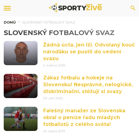
DOMŮ
SLOVENSKÝ FOTBALOVÝ SVAZ
SLOVENSKÝ FOTBALOVÝ SVAZ
Žádná úcta, jen lži. Odvolaný kouč
nároďáku se pustil do vedení
svazu
2. května 2026
Zákaz fotbalu a hokeje na
Slovensku! Nesprávné, nelogické,
diskriminační, stěžují si svazy
29. září 2020
Falešný manažer ze Slovenska
obral o peníze řadu mladých
fotbalistů z celého světa!
24. srpna 2019