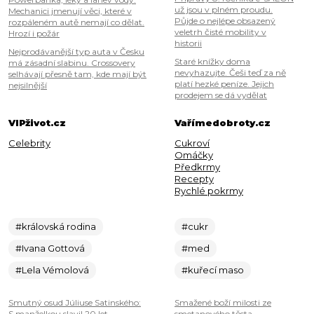
už jsou v plném proudu.
Mechanici jmenují věci, které v
Půjde o nejlépe obsazený
rozpáleném autě nemají co dělat.
veletrh čisté mobility v
Hrozí i požár
historii
Nejprodávanější typ auta v Česku
Staré knížky doma
má zásadní slabinu. Crossovery
nevyhazujte. Češi teď za ně
selhávají přesně tam, kde mají být
platí hezké peníze. Jejich
nejsilnější
prodejem se dá vydělat
VIPživot.cz
Vařímedobroty.cz
Celebrity
Cukroví
Omáčky
Předkrmy
Recepty
Rychlé pokrmy
#královská rodina
#cukr
#Ivana Gottová
#med
#Lela Vémolová
#kuřecí maso
Smutný osud Júliuse Satinského:
Smažené boží milosti ze
S manželkou slavil 20 let
smetanového těsta