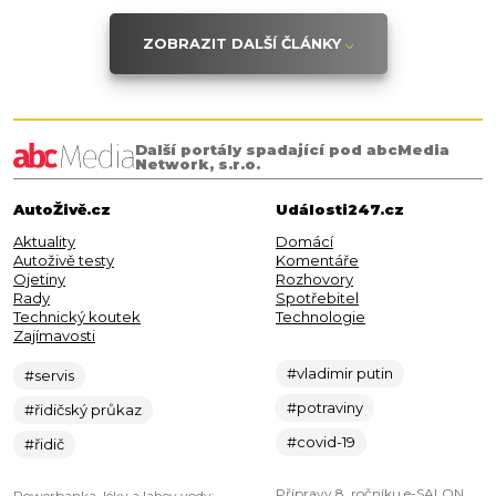
ZOBRAZIT DALŠÍ ČLÁNKY
Další portály spadající pod abcMedia
Network, s.r.o.
AutoŽivě.cz
Události247.cz
Aktuality
Domácí
Autoživě testy
Komentáře
Ojetiny
Rozhovory
Rady
Spotřebitel
Technický koutek
Technologie
Zajímavosti
#vladimir putin
#servis
#potraviny
#řidičský průkaz
#covid-19
#řidič
Přípravy 8. ročníku e-SALON
Powerbanka, léky a lahev vody: