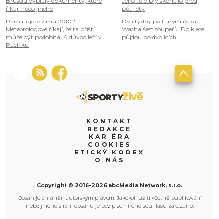
Bruselu vypluly dokumenty, které
Jeho tělo prý skončilo před
říkají něco jiného
pěti lety
Pamatujete zimu 2010?
Dva týdny po Furym čeká
Meteorologové říkají, že ta příští
Wacha šest soupeřů. Do klece
může být podobná. A důvod leží v
půjdou po dvojicích
Pacifiku
KONTAKT
REDAKCE
KARIÉRA
COOKIES
ETICKÝ KODEX
O NÁS
Copyright © 2016-2026 abcMedia Network, s.r.o.
Obsah je chráněn autorským právem. Jakékoli užití včetně publikování
nebo jiného šíření obsahu je bez písemného souhlasu zakázáno.