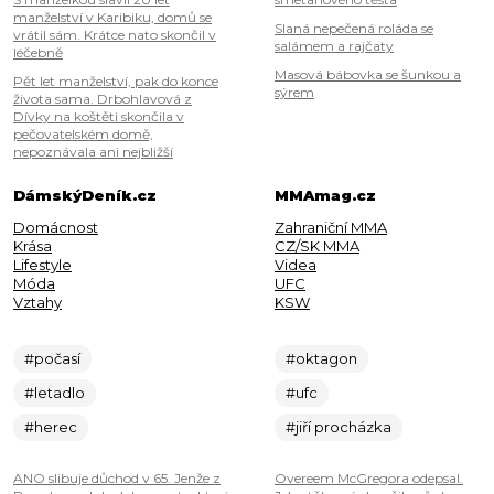
manželství v Karibiku, domů se
Slaná nepečená roláda se
vrátil sám. Krátce nato skončil v
salámem a rajčaty
léčebně
Masová bábovka se šunkou a
Pět let manželství, pak do konce
sýrem
života sama. Drbohlavová z
Dívky na koštěti skončila v
pečovatelském domě,
nepoznávala ani nejbližší
DámskýDeník.cz
MMAmag.cz
Domácnost
Zahraniční MMA
Krása
CZ/SK MMA
Lifestyle
Videa
Móda
UFC
Vztahy
KSW
#počasí
#oktagon
#letadlo
#ufc
#herec
#jiří procházka
ANO slibuje důchod v 65. Jenže z
Overeem McGregora odepsal.