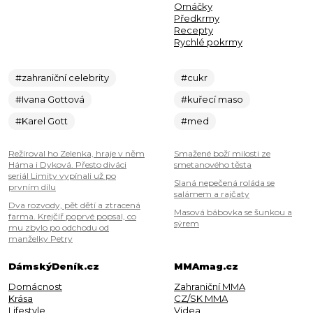
Omáčky
Předkrmy
Recepty
Rychlé pokrmy
#zahraniční celebrity
#cukr
#Ivana Gottová
#kuřecí maso
#Karel Gott
#med
Režíroval ho Zelenka, hraje v něm
Smažené boží milosti ze
Háma i Dyková. Přesto diváci
smetanového těsta
seriál Limity vypínali už po
Slaná nepečená roláda se
prvním dílu
salámem a rajčaty
Dva rozvody, pět dětí a ztracená
Masová bábovka se šunkou a
farma. Krejčíř poprvé popsal, co
sýrem
mu zbylo po odchodu od
manželky Petry
DámskýDeník.cz
MMAmag.cz
Domácnost
Zahraniční MMA
Krása
CZ/SK MMA
Lifestyle
Videa