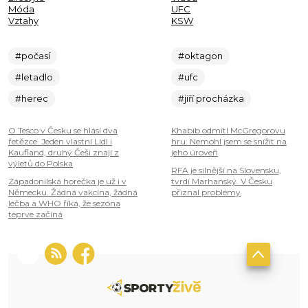
Móda
UFC
Vztahy
KSW
#počasí
#oktagon
#letadlo
#ufc
#herec
#jiří procházka
O Tesco v Česku se hlásí dva
Khabib odmítl McGregorovu
řetězce. Jeden vlastní Lidl i
hru: Nemohl jsem se snížit na
Kaufland, druhý Češi znají z
jeho úroveň
výletů do Polska
RFA je silnější na Slovensku,
Západonilská horečka je už i v
tvrdí Marhanský. V Česku
Německu. Žádná vakcína, žádná
přiznal problémy
léčba a WHO říká, že sezóna
teprve začíná