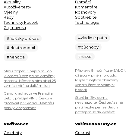
Aktuality
Domácí
Autoživě testy
Komentáře
Ojetiny
Rozhovory
Rady
Spotřebitel
Technický koutek
Technologie
Zajímavosti
#vladimir putin
#řidičský průkaz
#důchody
#elektromobil
#rusko
#nehoda
Přípravy 8. ročníku e-SALON
Mini Cooper D najelo milion
už jsou v plném proudu.
kilometrů bez jediné výměny
Půjde o nejlépe obsazený
motoru. Němec s ním objel 25
veletrh čisté mobility v
zemí a míří na další milion
historii
Gang kradl auta ve Francii a
Staré knížky doma
Belgii, přebíjel VIN v Česku a
nevyhazujte. Češi teď za ně
prodával je v Polsku. Naletěl i
platí hezké peníze. Jejich
polský vicepremiér
prodejem se dá vydělat
VIPživot.cz
Vařímedobroty.cz
Celebrity
Cukroví