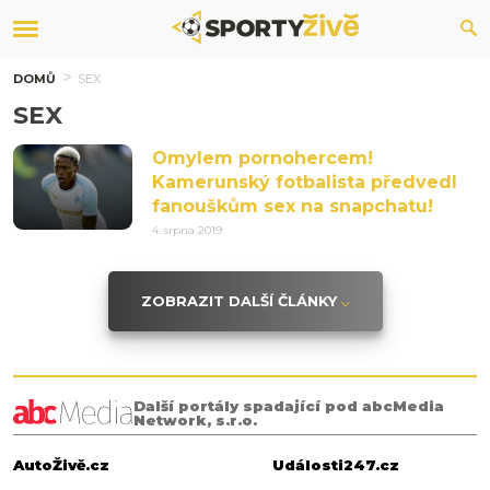
DOMŮ
SEX
SEX
Omylem pornohercem!
Kamerunský fotbalista předvedl
fanouškům sex na snapchatu!
4. srpna 2019
ZOBRAZIT DALŠÍ ČLÁNKY
Další portály spadající pod abcMedia
Network, s.r.o.
AutoŽivě.cz
Události247.cz