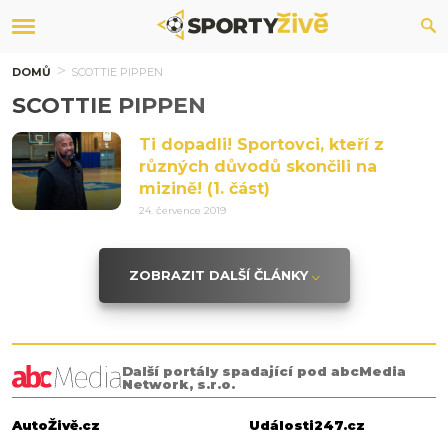
DOMŮ
SCOTTIE PIPPEN
SCOTTIE PIPPEN
Ti dopadli! Sportovci, kteří z
různých důvodů skončili na
mizině! (1. část)
24. července 2019
ZOBRAZIT DALŠÍ ČLÁNKY
Další portály spadající pod abcMedia
Network, s.r.o.
AutoŽivě.cz
Události247.cz