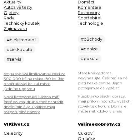
Aktuality
Domácí
Autoživě testy
Komentáře
Ojetiny
Rozhovory
Rady
Spotřebitel
Technický koutek
Technologie
Zajímavosti
#důchody
#elektromobil
#peníze
#čínská auta
#pokuta
#servis
Staré knížky doma
Vespa vydává limitovanou edici za
nevyhazujte. Češi teď za ně
300 000 Kč na oslavu 80 let. Jde
platí hezké peníze. Jejich
o sběratelský kalkul místo
prodejem se dá vydělat
jízdního upgradu
Působí jako všední obrazy,
Nová kategorie kol? Jedna míří
mají přitom hodnotu vyšších
čistě do lesa, druhá chce nahradit
stovek tisíc korun. Doma je
dnešní silničky. Cyklisté mají
může mít kdokoliv z nás
rozporuplné názory
VIPživot.cz
Vařímedobroty.cz
Celebrity
Cukroví
Omáčky