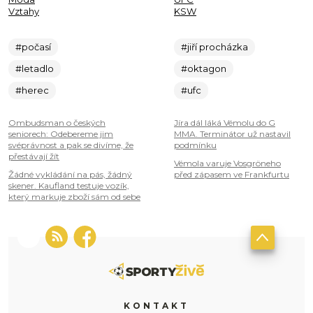
Vztahy
KSW
#počasí
#jiří procházka
#letadlo
#oktagon
#herec
#ufc
Ombudsman o českých
Jíra dál láká Vémolu do G
seniorech: Odebereme jim
MMA. Terminátor už nastavil
svéprávnost a pak se divíme, že
podmínku
přestávají žít
Vémola varuje Vosgröneho
Žádné vykládání na pás, žádný
před zápasem ve Frankfurtu
skener. Kaufland testuje vozík,
který markuje zboží sám od sebe
KONTAKT