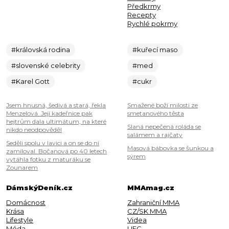
Předkrmy
Recepty
Rychlé pokrmy
#královská rodina
#kuřecí maso
#slovenské celebrity
#med
#Karel Gott
#cukr
Jsem hnusná, šedivá a stará, řekla
Smažené boží milosti ze
Menzelová. Její kadeřnice pak
smetanového těsta
hejtrům dala ultimátum, na které
Slaná nepečená roláda se
nikdo neodpověděl
salámem a rajčaty
Seděli spolu v lavici a on se do ní
Masová bábovka se šunkou a
zamiloval. Bočanová po 40 letech
sýrem
vytáhla fotku z maturáku se
Zounarem
DámskýDeník.cz
MMAmag.cz
Domácnost
Zahraniční MMA
Krása
CZ/SK MMA
Lifestyle
Videa
Móda
UFC