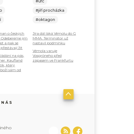
c
#ufc
lo
#jiří procházka
í
#oktagon
an o českých
Jíra dál láká Vémolu do G
: Odebereme jim
MMA. Terminátor už
st a pak se
nastavil podmínku
 přestávají žít
Vémola varuje
ládání na pás,
Vosgröneho před
ner. Kaufland
zápasem ve Frankfurtu
zík, který
boží sám od
 NÁS
jiného