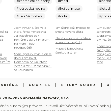
#zahraniční celebrity
#med
#here
#královská rodina
#kuřecí maso
#letad
#Lela Vémolová
#cukr
#počas
Jsem hnusná, šedivá a
Smažené boží milosti ze
Ombudsm
teď za
stará, řekla Menzelová.
smetanového těsta
seniorech
ze.
Její kadeřnice pak
svéprávno
Slaná nepečená roláda se
 dá
hejtrům dala ultimátum,
divíme, že
salámem a rajčaty
na které nikdo
Žádné vyk
neodpověděl
Masová bábovka se
žádný ske
šunkou a sýrem
om
Seděli spolu v lavici a on se
testuje vo
tovek
do ní zamiloval.
markuje z
je může
Bočanová po 40 letech
sebe
vytáhla fotku z maturáku
se Zounarem
KARIÉRA
COOKIES
ETICKÝ KODEX
O
© 2016-2026 abcMedia Network, s.r.o.
ráněn autorským právem. Jakékoli užití včetně publikování nebo 
hu je bez písemného souhlasu zakázáno.