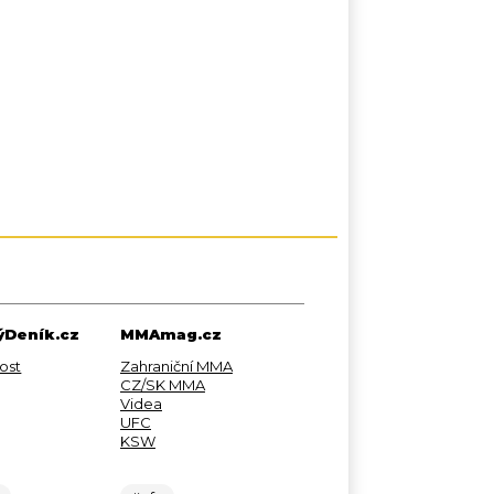
Deník.cz
MMAmag.cz
ost
Zahraniční MMA
CZ/SK MMA
Videa
UFC
KSW