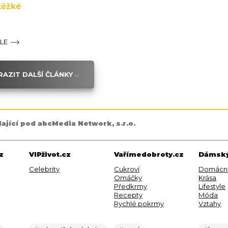
těžké
ÁLE
AZIT DALŠÍ ČLÁNKY
dající pod abcMedia Network, s.r.o.
z
VIPživot.cz
Vařímedobroty.cz
Dámský
Celebrity
Cukroví
Domácn
Omáčky
Krása
Předkrmy
Lifestyle
Recepty
Móda
Rychlé pokrmy
Vztahy