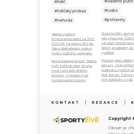
#vladimir putin
#řidič
#rusko
#řidičský průkaz
#potraviny
#nehoda
Staré knížky doma
Vespa vydává
nevyhazujte. Češi 
limitovanou edici za 300
ně platí hezké pení
000 Kč na oslavu 80 let.
Jejich prodejem se
Jde o sběratelský kalkul
vydělat
místo jízdního upgradu
Působí jako všední
Nová kategorie kol? Jedna
obrazy, mají přit
míří čistě do lesa, druhá
hodnotu vyšších s
chce nahradit dnešní
tisíc korun. Doma 
silničky. Cyklisté mají
mít kdokoliv z nás
rozporuplné názory
KONTAKT
REDAKCE
Copyright 
Obsah je ch
šíření obsa