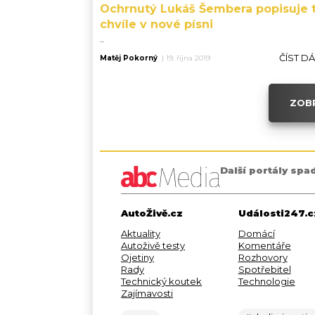
Ochrnutý Lukáš Šembera popisuje 
chvíle v nové písni
...
ČÍST D
Matěj Pokorný
|
19. října 2019
ZOBR
Další portály spa
AutoŽivě.cz
Události247.c
Aktuality
Domácí
Autoživě testy
Komentáře
Ojetiny
Rozhovory
Rady
Spotřebitel
Technický koutek
Technologie
Zajímavosti