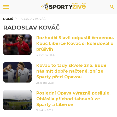
DOMŮ
RADOSLAV KOVÁČ
RADOSLAV KOVÁČ
Rozhodčí Slavii odpustil červenou.
Kouč Liberce Kováč si koledoval o
průšvih
3. května 2026
Kováč to tady skvělé zná. Bude
nás mít dobře načtené, zní ze
Sparty před Opavou
21. ledna 2021
Poslední Opava výrazně posiluje.
Ohlásila příchod tahounů ze
Sparty a Liberce
3. ledna 2021