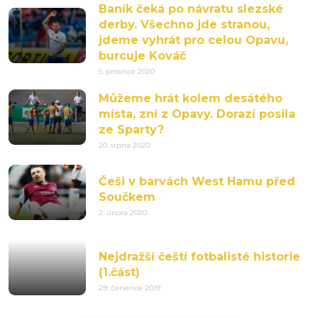
Baník čeká po návratu slezské
derby. Všechno jde stranou,
jdeme vyhrát pro celou Opavu,
burcuje Kováč
5. prosince 2020
Můžeme hrát kolem desátého
místa, zní z Opavy. Dorazí posila
ze Sparty?
20. srpna 2020
Češi v barvách West Hamu před
Součkem
2. února 2020
Nejdražší čeští fotbalisté historie
(1.část)
29. července 2019