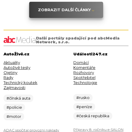
ZOBRAZIT DALŠÍ ČLÁNKY
Další portály spadající pod abcMedia
Network, s.r.o.
AutoŽivě.cz
Události247.cz
Aktuality
Domácí
Autoživě testy
Komentáře
Ojetiny
Rozhovory
Rady
Spotřebitel
Technický koutek
Technologie
Zajímavosti
#rusko
#čínská auta
#peníze
#policie
#česká republika
#motor
Přípravy 8. ročníku e-SALON
ADAC spočítal provozní náklady