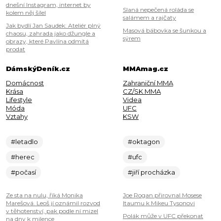
dnešní Instagram, internet by
Slaná nepečená roláda se
kolem něj šílel
salámem a rajčaty
Jak bydlí Jan Saudek: Ateliér plný
Masová bábovka se šunkou a
chaosu, zahrada jako džungle a
sýrem
obrazy, které Pavlína odmítá
prodat
DámskýDeník.cz
MMAmag.cz
Domácnost
Zahraniční MMA
Krása
CZ/SK MMA
Lifestyle
Videa
Móda
UFC
Vztahy
KSW
#letadlo
#oktagon
#herec
#ufc
#počasí
#jiří procházka
Ze sta na nulu, říká Monika
Joe Rogan přirovnal Mosese
Marešová. Leoš jí oznámil rozvod
Itaumu k Mikeu Tysonovi
v těhotenství, pak podle ní mizel
Polák může v UFC překonat
na dny k milence