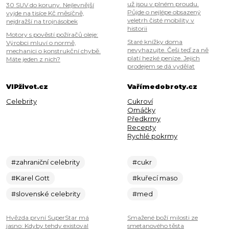
už jsou v plném proudu.
30 SUV do koruny. Nejlevnější
Půjde o nejlépe obsazený
vyjde na tisíce Kč měsíčně,
veletrh čisté mobility v
nejdražší na trojnásobek
historii
Motory s pověstí požíračů oleje:
Staré knížky doma
Výrobci mluví o normě,
nevyhazujte. Češi teď za ně
mechanici o konstrukční chybě.
platí hezké peníze. Jejich
Máte jeden z nich?
prodejem se dá vydělat
VIPživot.cz
Vařímedobroty.cz
Celebrity
Cukroví
Omáčky
Předkrmy
Recepty
Rychlé pokrmy
#zahraniční celebrity
#cukr
#Karel Gott
#kuřecí maso
#slovenské celebrity
#med
Hvězda první SuperStar má
Smažené boží milosti ze
jasno: Kdyby tehdy existoval
smetanového těsta