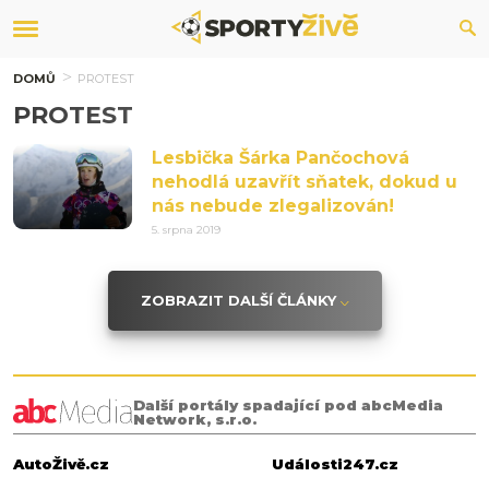
DOMŮ
PROTEST
PROTEST
Lesbička Šárka Pančochová
nehodlá uzavřít sňatek, dokud u
nás nebude zlegalizován!
5. srpna 2019
ZOBRAZIT DALŠÍ ČLÁNKY
Další portály spadající pod abcMedia
Network, s.r.o.
AutoŽivě.cz
Události247.cz