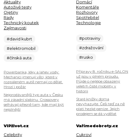
Aktuality
Domácí
Autoživě testy
Komentáře
Ojetiny
Rozhovory
Rady
Spotřebitel
Technický koutek
Technologie
Zajímavosti
#potraviny
#david kubrt
#zdražování
#elektromobil
#rusko
#čínská auta
Přípravy 8. ročníku e-SALON
Powerbanka, léky a lahev vody:
už jsou v plném proudu.
Mechanici jmenují věci, které v
Půjde o nejlépe obsazený
rozpáleném autě nemají co dělat.
veletrh čisté mobility v
Hrozí i požár
historii
Nejprodávanější typ auta v Česku
Staré knížky doma
má zásadní slabinu. Crossovery
nevyhazujte. Češi teď za ně
selhávají přesně tam, kde mají být
platí hezké peníze. Jejich
nejsilnější
prodejem se dá vydělat
VIPživot.cz
Vařímedobroty.cz
Celebrity
Cukroví