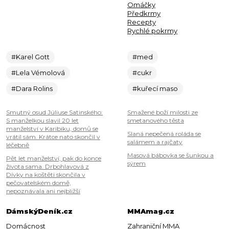
Omáčky
Předkrmy
Recepty
Rychlé pokrmy
#Karel Gott
#med
#Lela Vémolová
#cukr
#Dara Rolins
#kuřecí maso
Smutný osud Júliuse Satinského:
Smažené boží milosti ze
S manželkou slavil 20 let
smetanového těsta
manželství v Karibiku, domů se
Slaná nepečená roláda se
vrátil sám. Krátce nato skončil v
salámem a rajčaty
léčebně
Masová bábovka se šunkou a
Pět let manželství, pak do konce
sýrem
života sama. Drbohlavová z
Dívky na koštěti skončila v
pečovatelském domě,
nepoznávala ani nejbližší
DámskýDeník.cz
MMAmag.cz
Domácnost
Zahraniční MMA