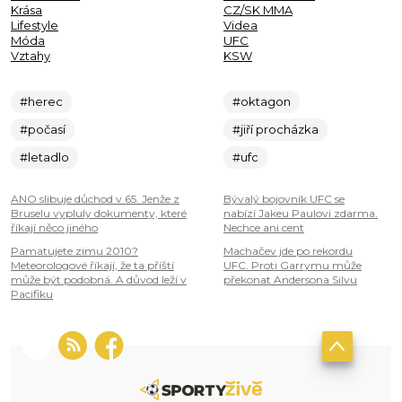
Krása
CZ/SK MMA
Lifestyle
Videa
Móda
UFC
Vztahy
KSW
#herec
#oktagon
#počasí
#jiří procházka
#letadlo
#ufc
ANO slibuje důchod v 65. Jenže z
Bývalý bojovník UFC se
Bruselu vypluly dokumenty, které
nabízí Jakeu Paulovi zdarma.
říkají něco jiného
Nechce ani cent
Pamatujete zimu 2010?
Machačev jde po rekordu
Meteorologové říkají, že ta příští
UFC. Proti Garrymu může
může být podobná. A důvod leží v
překonat Andersona Silvu
Pacifiku