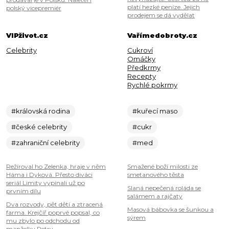
platí hezké peníze. Jejich
polský vicepremiér
prodejem se dá vydělat
VIPživot.cz
Vařímedobroty.cz
Celebrity
Cukroví
Omáčky
Předkrmy
Recepty
Rychlé pokrmy
#královská rodina
#kuřecí maso
#české celebrity
#cukr
#zahraniční celebrity
#med
Režíroval ho Zelenka, hraje v něm
Smažené boží milosti ze
Háma i Dyková. Přesto diváci
smetanového těsta
seriál Limity vypínali už po
Slaná nepečená roláda se
prvním dílu
salámem a rajčaty
Dva rozvody, pět dětí a ztracená
Masová bábovka se šunkou a
farma. Krejčíř poprvé popsal, co
sýrem
mu zbylo po odchodu od
manželky Petry