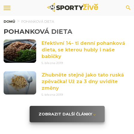
DOMŮ
POHANKOVÁ DIETA
POHANKOVÁ DIETA
Efektivní 14- ti denní pohanková
dieta, se kterou hubly i naše
babičky
5. března 2019
Zhubněte stejně jako tato ruská
zpěvačka! Už za 3 dny uvidíte
změny
5. března 2019
ZOBRAZIT DALŠÍ ČLÁNKY