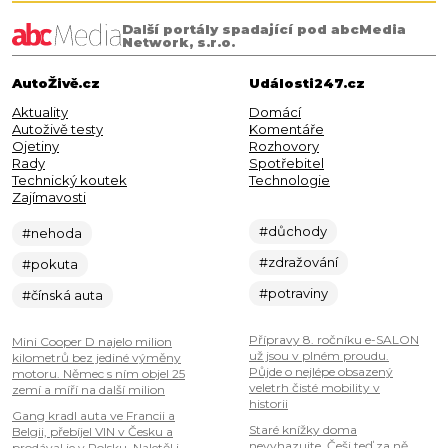
Další portály spadající pod abcMedia
Network, s.r.o.
AutoŽivě.cz
Události247.cz
Aktuality
Domácí
Autoživě testy
Komentáře
Ojetiny
Rozhovory
Rady
Spotřebitel
Technický koutek
Technologie
Zajímavosti
#důchody
#nehoda
#zdražování
#pokuta
#potraviny
#čínská auta
Přípravy 8. ročníku e-SALON
Mini Cooper D najelo milion
už jsou v plném proudu.
kilometrů bez jediné výměny
Půjde o nejlépe obsazený
motoru. Němec s ním objel 25
veletrh čisté mobility v
zemí a míří na další milion
historii
Gang kradl auta ve Francii a
Staré knížky doma
Belgii, přebíjel VIN v Česku a
nevyhazujte. Češi teď za ně
prodával je v Polsku. Naletěl i