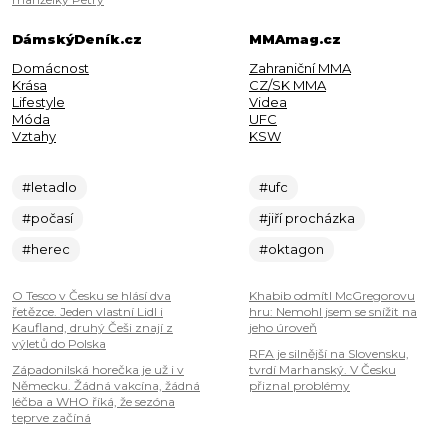
DámskýDeník.cz
MMAmag.cz
Domácnost
Zahraniční MMA
Krása
CZ/SK MMA
Lifestyle
Videa
Móda
UFC
Vztahy
KSW
#letadlo
#ufc
#počasí
#jiří procházka
#herec
#oktagon
O Tesco v Česku se hlásí dva
Khabib odmítl McGregorovu
řetězce. Jeden vlastní Lidl i
hru: Nemohl jsem se snížit na
Kaufland, druhý Češi znají z
jeho úroveň
výletů do Polska
RFA je silnější na Slovensku,
Západonilská horečka je už i v
tvrdí Marhanský. V Česku
Německu. Žádná vakcína, žádná
přiznal problémy
léčba a WHO říká, že sezóna
teprve začíná