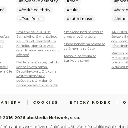
#slovenské celebrity
#med
#počas
ině
#české celebrity
#cukr
#here
#Dara Rolins
#kuřecí maso
#letad
Smutný osud Júliuse
Smažené boží milosti ze
ANO slibu
teď za
Satinského: S manželkou
smetanového těsta
Jenže z B
ze.
slavil 20 let manželství v
dokumenty
Slaná nepečená roláda se
 dá
Karibiku, domů se vrátil
něco jiné
salámem a rajčaty
sám. Krátce nato skončil v
Pamatuje
léčebně
Masová bábovka se
Meteorolog
šunkou a sýrem
om
Pět let manželství, pak do
příští mů
tovek
konce života sama.
A důvod le
je může
Drbohlavová z Dívky na
koštěti skončila v
pečovatelském domě,
nepoznávala ani nejbližší
KARIÉRA
COOKIES
ETICKÝ KODEX
O
© 2016-2026 abcMedia Network, s.r.o.
ráněn autorským právem. Jakékoli užití včetně publikování nebo 