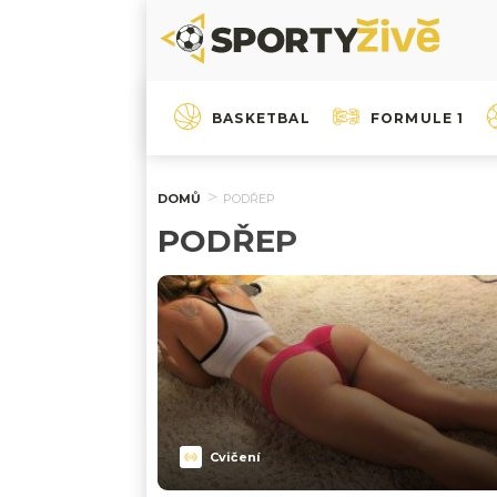
BASKETBAL
FORMULE 1
DOMŮ
PODŘEP
PODŘEP
Cvičení