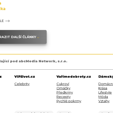
a
lka
ÁLE
AZIT DALŠÍ ČLÁNKY
dající pod abcMedia Network, s.r.o.
z
VIPživot.cz
Vařímedobroty.cz
Dámský
Celebrity
Cukroví
Domácn
Omáčky
Krása
Předkrmy
Lifestyle
Recepty
Móda
Rychlé pokrmy
Vztahy