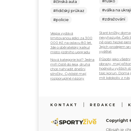
#rusko
#čínská auta
#válka na ukraj
#řidičský průkaz
#zdražování
#policie
Staré knížky doma
Vespa vydává
nevyhazujte. Češi 
limitovanou edici za 300
ně platí hezké pení
000 Kč na oslavu 80 let.
Jejich prodejem se
Jde o sběratelský kalkul
vydělat
místo jízdního upgradu
Působí jako všední
Nová kategorie kol? Jedna
obrazy, mají přit
míří čistě do lesa, druhá
hodnotu vyšších s
chce nahradit dnešní
tisíc korun. Doma 
silničky. Cyklisté mají
mít kdokoliv z nás
rozporuplné názory
KONTAKT
REDAKCE
Copyright 
Obsah je ch