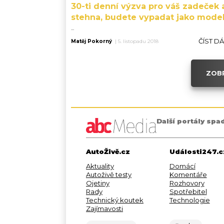
30-ti denní výzva pro váš zadeček 
stehna, budete vypadat jako mode
...
ČÍST D
Matěj Pokorný
|
5. listopadu 2018
ZOBR
Další portály spa
AutoŽivě.cz
Události247.c
Aktuality
Domácí
Autoživě testy
Komentáře
Ojetiny
Rozhovory
Rady
Spotřebitel
Technický koutek
Technologie
Zajímavosti