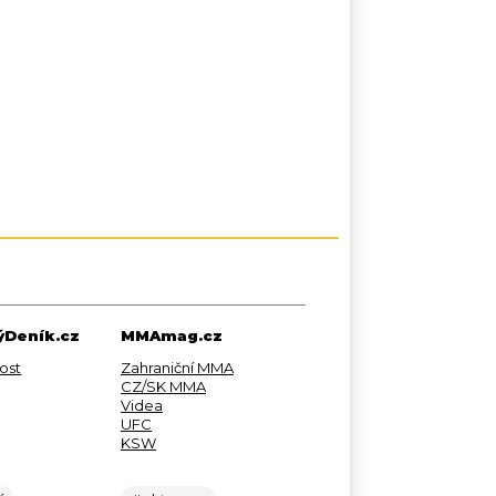
Deník.cz
MMAmag.cz
ost
Zahraniční MMA
CZ/SK MMA
Videa
UFC
KSW