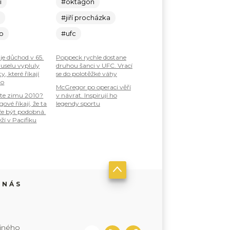
í
#oktagon
c
#jiří procházka
lo
#ufc
je důchod v 65.
Poppeck rychle dostane
ruselu vypluly
druhou šanci v UFC. Vrací
, které říkají
se do polotěžké váhy
ho
McGregor po operaci věří
te zimu 2010?
v návrat. Inspirují ho
ové říkají, že ta
legendy sportu
že být podobná.
ží v Pacifiku
 NÁS
jiného