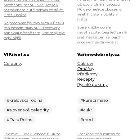
už jsou v plném proudu.
Mechanici jmenují věci, které v
Půjde o nejlépe obsazený
rozpáleném autě nemají co dělat.
veletrh čisté mobility v
Hrozí i požár
historii
Nejprodávanější typ auta v Česku
Staré knížky doma
má zásadní slabinu. Crossovery
nevyhazujte. Češi teď za ně
selhávají přesně tam, kde mají být
platí hezké peníze. Jejich
nejsilnější
prodejem se dá vydělat
VIPživot.cz
Vařímedobroty.cz
Celebrity
Cukroví
Omáčky
Předkrmy
Recepty
Rychlé pokrmy
#královská rodina
#kuřecí maso
#slovenské celebrity
#cukr
#Dara Rolins
#med
Jak bydlí Luděk Sobota: Kluk ze
Smažené boží milosti ze
Žižkova si splnil sen o zámecké
smetanového těsta