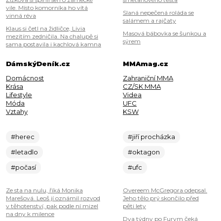
vile. Místo komorníka ho vítá
Slaná nepečená roláda se
vinná réva
salámem a rajčaty
Klaus si četl na židličce, Livia
Masová bábovka se šunkou a
mezitím zedničila. Na chalupě si
sýrem
sama postavila i kachlová kamna
DámskýDeník.cz
MMAmag.cz
Domácnost
Zahraniční MMA
Krása
CZ/SK MMA
Lifestyle
Videa
Móda
UFC
Vztahy
KSW
#herec
#jiří procházka
#letadlo
#oktagon
#počasí
#ufc
Ze sta na nulu, říká Monika
Overeem McGregora odepsal.
Marešová. Leoš jí oznámil rozvod
Jeho tělo prý skončilo před
v těhotenství, pak podle ní mizel
pěti lety
na dny k milence
Dva týdny po Furym čeká