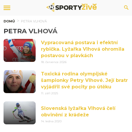
DOMŮ
PETRA VLHOVÁ
PETRA VLHOVÁ
Vypracovaná postava i efektní
rybička. Lyžařka Vlhová ohromila
postavou v plavkách
18. července 2026
Toxická rodina olympijské
šampionky Petry Vlhové. Její bratr
vyjádřil své pocity po útěku
11. září 2025
Slovenská lyžařka Vlhová čelí
obvinění z krádeže
14. ledna 2020