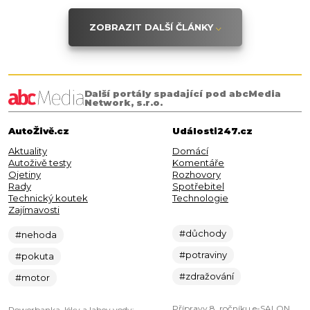
ZOBRAZIT DALŠÍ ČLÁNKY
Další portály spadající pod abcMedia
Network, s.r.o.
AutoŽivě.cz
Události247.cz
Aktuality
Domácí
Autoživě testy
Komentáře
Ojetiny
Rozhovory
Rady
Spotřebitel
Technický koutek
Technologie
Zajímavosti
#důchody
#nehoda
#potraviny
#pokuta
#zdražování
#motor
Přípravy 8. ročníku e-SALON
Powerbanka, léky a lahev vody: