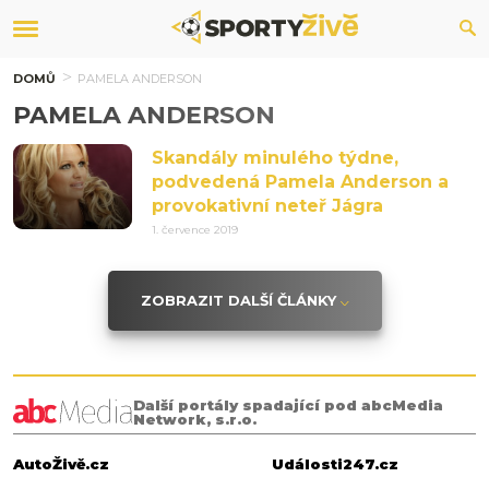
DOMŮ
PAMELA ANDERSON
PAMELA ANDERSON
Skandály minulého týdne,
podvedená Pamela Anderson a
provokativní neteř Jágra
1. července 2019
ZOBRAZIT DALŠÍ ČLÁNKY
Další portály spadající pod abcMedia
Network, s.r.o.
AutoŽivě.cz
Události247.cz