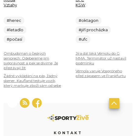
Vztahy
KSW
#herec
#oktagon
#letadlo
#jiří procházka
#počasí
#ufc
Ombudsman o českých
Jíra dál láká Vémolu do G
seniorech: Odebereme jim
MMA. Terminátor už nastavil
svéprávnost a pak se divíme, že
podmínku
přestávají žít
Vémola varuje Vosgröneho
Žádné vykládání na pás, žádný
před zápasem ve Frankfurtu
skener. Kaufland testuje vozík,
který markuje zboží sám od sebe
KONTAKT