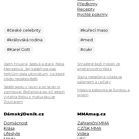
Předkrmy
Recepty
Rychlé pokrmy
#české celebrity
#kuřecí maso
#královská rodina
#med
#Karel Gott
#cukr
Jsem hnusná, šedivá a stará, řekla
Smažené boží milosti ze
Menzelová. Její kadeřnice pak
smetanového těsta
hejtrům dala ultimátum, na které
Slaná nepečená roláda se
nikdo neodpověděl
salámem a rajčaty
Seděli spolu v lavici a on se do ní
Masová bábovka se šunkou a
zamiloval. Bočanová po 40 letech
sýrem
vytáhla fotku z maturáku se
Zounarem
DámskýDeník.cz
MMAmag.cz
Domácnost
Zahraniční MMA
Krása
CZ/SK MMA
Lifestyle
Videa
Móda
UFC