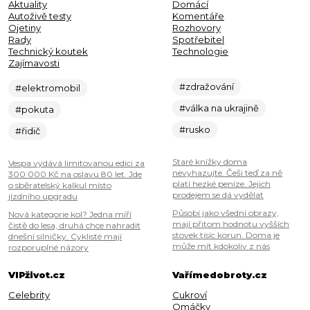
Aktuality
Domácí
Autoživě testy
Komentáře
Ojetiny
Rozhovory
Rady
Spotřebitel
Technický koutek
Technologie
Zajímavosti
#zdražování
#elektromobil
#válka na ukrajině
#pokuta
#rusko
#řidič
Staré knížky doma
Vespa vydává limitovanou edici za
nevyhazujte. Češi teď za ně
300 000 Kč na oslavu 80 let. Jde
platí hezké peníze. Jejich
o sběratelský kalkul místo
prodejem se dá vydělat
jízdního upgradu
Působí jako všední obrazy,
Nová kategorie kol? Jedna míří
mají přitom hodnotu vyšších
čistě do lesa, druhá chce nahradit
stovek tisíc korun. Doma je
dnešní silničky. Cyklisté mají
může mít kdokoliv z nás
rozporuplné názory
VIPživot.cz
Vařímedobroty.cz
Celebrity
Cukroví
Omáčky