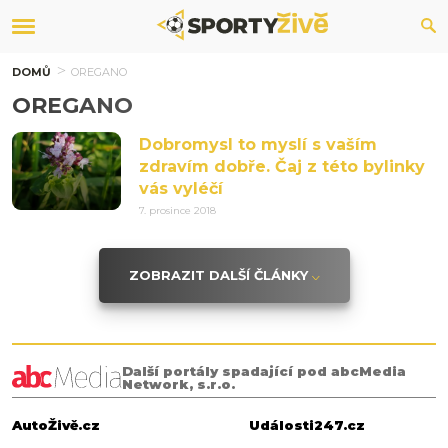
DOMŮ
OREGANO
OREGANO
Dobromysl to myslí s vaším
zdravím dobře. Čaj z této bylinky
vás vyléčí
7. prosince 2018
ZOBRAZIT DALŠÍ ČLÁNKY
Další portály spadající pod abcMedia
Network, s.r.o.
AutoŽivě.cz
Události247.cz