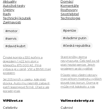
Aktuality
Domácí
Autoživě testy
Komentáře
Ojetiny
Rozhovory
Rady
Spotřebitel
Technický koutek
Technologie
Zajímavosti
#peníze
#motor
#vladimir putin
#servis
#česká republika
#david kubrt
Staré knížky doma
Čínské kombi s 530 koňmi a
nevyhazujte. Češi teď za ně
dojezdem 1 422 km stojí v
platí hezké peníze. Jejich
přepočtu 675 000 Kč. Plná
prodejem se dá vydělat
výbava je v ceně, VW a BMW mají
problém
Působí jako všední obrazy,
mají přitom hodnotu vyšších
Jel 205 km/h v úseku, kde platí
stovek tisíc korun. Doma je
stovka. Auto mu nesměli zabavit,
může mít kdokoliv z nás
patří leasingové firmě. Úřad si ale
poradil jinak
VIPživot.cz
Vařímedobroty.cz
Celebrity
Cukroví