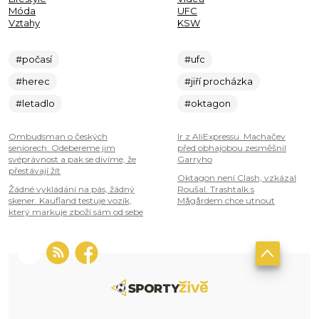
Móda
UFC
Vztahy
KSW
#počasí
#ufc
#herec
#jiří procházka
#letadlo
#oktagon
Ombudsman o českých
Ir z AliExpressu. Machačev
seniorech: Odebereme jim
před obhajobou zesměšnil
svéprávnost a pak se divíme, že
Garryho
přestávají žít
Oktagon není Clash, vzkázal
Žádné vykládání na pás, žádný
Roušal. Trashtalk s
skener. Kaufland testuje vozík,
Mågårdem chce utnout
který markuje zboží sám od sebe