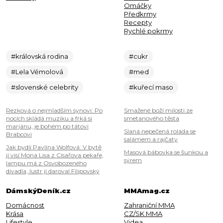
Omáčky
Předkrmy
Recepty
Rychlé pokrmy
#královská rodina
#cukr
#Lela Vémolová
#med
#slovenské celebrity
#kuřecí maso
Rezková o nejmladším synovi: Po
Smažené boží milosti ze
nocích skládá muziku a frká si
smetanového těsta
marjánu, je bohém po tátovi
Slaná nepečená roláda se
Brabcovi
salámem a rajčaty
Jak bydlí Pavlína Wolfová: V bytě
Masová bábovka se šunkou a
jí visí Mona Lisa z Císařova pekaře,
sýrem
lampu má z Osvobozeného
divadla, lustr jí daroval Filipovský
DámskýDeník.cz
MMAmag.cz
Domácnost
Zahraniční MMA
Krása
CZ/SK MMA
Lifestyle
Videa