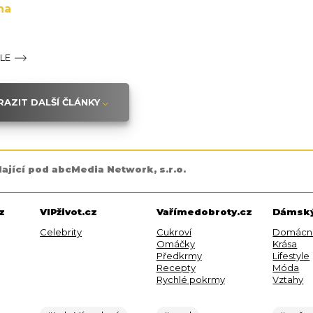
na
ÁLE
AZIT DALŠÍ ČLÁNKY
dající pod abcMedia Network, s.r.o.
z
VIPživot.cz
Vařímedobroty.cz
Dámský
Celebrity
Cukroví
Domácn
Omáčky
Krása
Předkrmy
Lifestyle
Recepty
Móda
Rychlé pokrmy
Vztahy