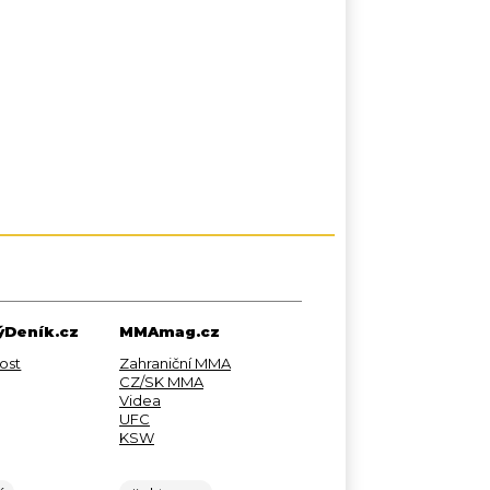
Deník.cz
MMAmag.cz
ost
Zahraniční MMA
CZ/SK MMA
Videa
UFC
KSW