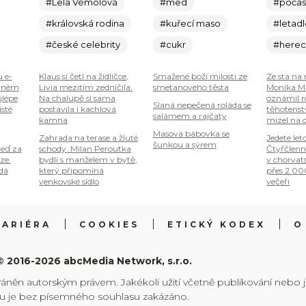
#Lela Vémolová
#med
#počas
#královská rodina
#kuřecí maso
#letad
#české celebrity
#cukr
#here
u e-
Klaus si četl na židličce,
Smažené boží milosti ze
Ze sta na 
plném
Livia mezitím zedničila.
smetanového těsta
Monika Ma
jlépe
Na chalupě si sama
oznámil r
Slaná nepečená roláda se
isté
postavila i kachlová
těhotenstv
salámem a rajčaty
kamna
mizel na 
Masová bábovka se
Zahrada na terase a žluté
Jedete let
šunkou a sýrem
teď za
schody. Milan Peroutka
Čtyřčlenn
ze.
bydlí s manželem v bytě,
v chorvat
 dá
který připomíná
přes 2 00
venkovské sídlo
večeři
KARIÉRA
COOKIES
ETICKÝ KODEX
O
© 2016-2026 abcMedia Network, s.r.o.
ráněn autorským právem. Jakékoli užití včetně publikování nebo 
hu je bez písemného souhlasu zakázáno.