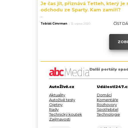
Je čas jít, přiznává Tetteh, který je 
odchodu ze Sparty. Kam zamíří?
...
ČÍST D
Tobiáš Cimrman
|
13. srpna 2020
ZOBR
Další portály spa
AutoŽivě.cz
Události247.c
Aktuality
Domácí
Autoživě testy
Komentáře
Ojetiny
Rozhovory
Rady
Spotřebitel
Technický koutek
Technologie
Zajímavosti