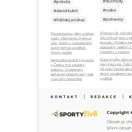
#důchody
#pokuta
#rusko
#david kubrt
#potraviny
#řidičský průkaz
Přípravy 8. ročník
Powerbanka, léky a lahev
SALON už jsou v 
vody: Mechanici jmenují
proudu. Půjde o ne
věci, které v rozpáleném
obsazený veletrh č
autě nemají co dělat.
mobility v historii
Hrozí i požár
Staré knížky doma
Nejprodávanější typ auta
nevyhazujte. Češi 
v Česku má zásadní
ně platí hezké pení
slabinu. Crossovery
Jejich prodejem se
selhávají přesně tam, kde
vydělat
mají být nejsilnější
KONTAKT
REDAKCE
Copyright 
Obsah je ch
šíření obsa