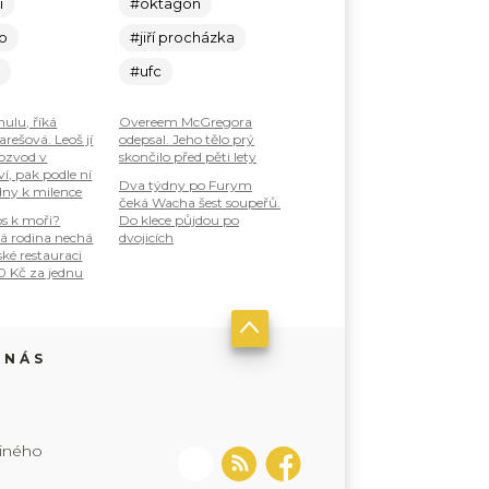
í
#oktagon
lo
#jiří procházka
c
#ufc
nulu, říká
Overeem McGregora
rešová. Leoš jí
odepsal. Jeho tělo prý
ozvod v
skončilo před pěti lety
í, pak podle ní
Dva týdny po Furym
dny k milence
čeká Wacha šest soupeřů.
os k moři?
Do klece půjdou po
á rodina nechá
dvojicích
ské restauraci
0 Kč za jednu
 NÁS
jiného