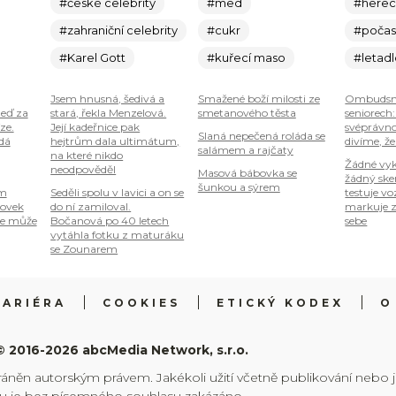
#české celebrity
#med
#here
#zahraniční celebrity
#cukr
#počas
#Karel Gott
#kuřecí maso
#letad
Jsem hnusná, šedivá a
Smažené boží milosti ze
Ombudsm
teď za
stará, řekla Menzelová.
smetanového těsta
seniorech
ze.
Její kadeřnice pak
svéprávno
Slaná nepečená roláda se
 dá
hejtrům dala ultimátum,
divíme, že
salámem a rajčaty
na které nikdo
Žádné vyk
neodpověděl
Masová bábovka se
žádný ske
šunkou a sýrem
om
Seděli spolu v lavici a on se
testuje vo
tovek
do ní zamiloval.
markuje z
je může
Bočanová po 40 letech
sebe
vytáhla fotku z maturáku
se Zounarem
KARIÉRA
COOKIES
ETICKÝ KODEX
O
© 2016-2026 abcMedia Network, s.r.o.
ráněn autorským právem. Jakékoli užití včetně publikování nebo 
hu je bez písemného souhlasu zakázáno.