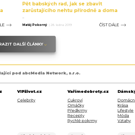
Pět babských rad, jak se zbavit
ma
zarůstajícího nehtu přírodně a doma
...
ÁLE
ČÍST DÁLE
Matěj Pokorný
|
28. ledna 2019
AZIT DALŠÍ ČLÁNKY
dající pod abcMedia Network, s.r.o.
z
VIPživot.cz
Vařímedobroty.cz
Dámský
Celebrity
Cukroví
Domácn
Omáčky
Krása
Předkrmy
Lifestyle
Recepty
Móda
Rychlé pokrmy
Vztahy