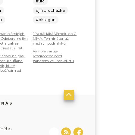
c
#ufc
í
#jiří procházka
lo
#oktagon
an o českých
Jíra dál láká Vémolu do G
: Odebereme jim
MMA. Terminátor už
st a pak se
nastavil podmínku
 přestávají žít
Vémola varuje
ládání na pás,
Vosgröneho před
ner. Kaufland
zápasem ve Frankfurtu
zík, který
boží sám od
 NÁS
jiného