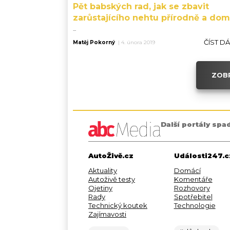
Pět babských rad, jak se zbavit
zarůstajícího nehtu přírodně a do
...
ČÍST D
Matěj Pokorný
|
4. února 2019
ZOBR
Další portály spa
AutoŽivě.cz
Události247.c
Aktuality
Domácí
Autoživě testy
Komentáře
Ojetiny
Rozhovory
Rady
Spotřebitel
Technický koutek
Technologie
Zajímavosti