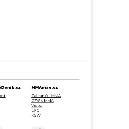
Deník.cz
MMAmag.cz
ost
Zahraniční MMA
CZ/SK MMA
Videa
UFC
KSW