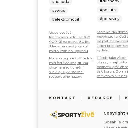
#důchody
#nehoda
#pokuta
#servis
#potraviny
#elektromobil
Staré knížky doma
Vespa vydává
nevyhazujte. Češi 
limitovanou edici za 300
ně platí hezké pení
000 Kč na oslavu 80 let.
Jejich prodejem se
Jde o sběratelský kalkul
vydělat
místo jízdního upgradu
Působí jako všední
Nová kategorie kol? Jedna
obrazy, mají přit
míří čistě do lesa, druhá
hodnotu vyšších s
chce nahradit dnešní
tisíc korun. Doma 
silničky. Cyklisté mají
mít kdokoliv z nás
rozporuplné názory
KONTAKT
REDAKCE
Copyright 
Obsah je ch
šíření obsa