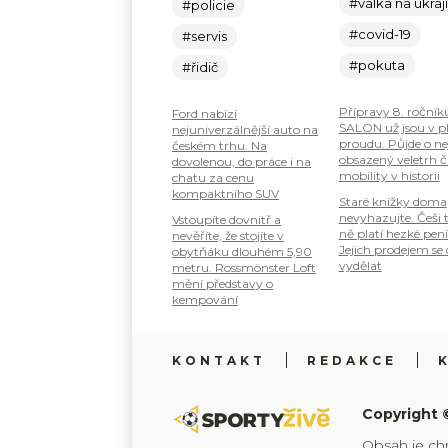
#válka na ukraj
#policie
#covid-19
#servis
#pokuta
#řidič
Přípravy 8. ročník
Ford nabízí
SALON už jsou v 
nejuniverzálnější auto na
proudu. Půjde o ne
českém trhu. Na
obsazený veletrh č
dovolenou, do práce i na
mobility v historii
chatu za cenu
kompaktního SUV
Staré knížky doma
nevyhazujte. Češi 
Vstoupíte dovnitř a
ně platí hezké pení
nevěříte, že stojíte v
Jejich prodejem se
obytňáku dlouhém 5,90
vydělat
metru. Rossmönster Loft
mění představy o
kempování
KONTAKT
REDAKCE
Copyright 
Obsah je ch