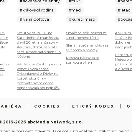
ině
#slovenské celebrity
#cukr
#here
#královská rodina
#med
#letad
#Ivana Gottová
#kuřecí maso
#počas
u e-
Smutný osud Júliuse
Smažené boží milosti ze
ANO slibu
plném
Satinského: S manželkou
smetanového těsta
Jenže z B
jlépe
slavil 20 let manželství v
dokumenty
Slaná nepečená roláda se
isté
Karibiku, domů se vrátil
něco jiné
salámem a rajčaty
sám. Krátce nato skončil v
Pamatuje
léčebně
Masová bábovka se
Meteorolog
šunkou a sýrem
teď za
Pět let manželství, pak do
příští mů
ze.
konce života sama.
A důvod le
 dá
Drbohlavová z Dívky na
koštěti skončila v
pečovatelském domě,
nepoznávala ani nejbližší
KARIÉRA
COOKIES
ETICKÝ KODEX
O
© 2016-2026 abcMedia Network, s.r.o.
ráněn autorským právem. Jakékoli užití včetně publikování nebo 