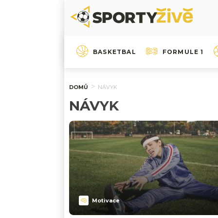
BASKETBAL
FORMULE 1
DOMŮ
NÁVYK
NÁVYK
Motivace