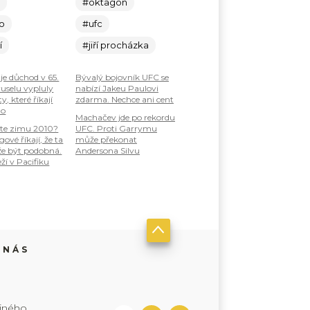
c
#oktagon
lo
#ufc
í
#jiří procházka
je důchod v 65.
Bývalý bojovník UFC se
ruselu vypluly
nabízí Jakeu Paulovi
, které říkají
zdarma. Nechce ani cent
ho
Machačev jde po rekordu
te zimu 2010?
UFC. Proti Garrymu
ové říkají, že ta
může překonat
že být podobná.
Andersona Silvu
ží v Pacifiku
 NÁS
jiného