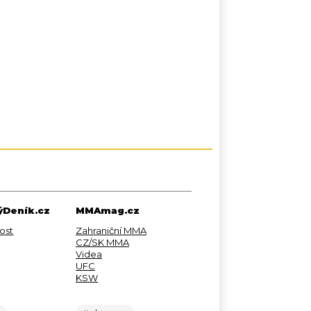
Deník.cz
MMAmag.cz
ost
Zahraniční MMA
CZ/SK MMA
Videa
UFC
KSW