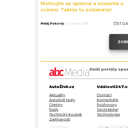
Motivujte se správně a zůstaňte u
cvičení. Takhle to zvládnete!
...
ČÍST D
Matěj Pokorný
|
6. března 2019
ZOBR
Další portály spa
AutoŽivě.cz
Události247.c
Aktuality
Domácí
Autoživě testy
Komentáře
Ojetiny
Rozhovory
Rady
Spotřebitel
Technický koutek
Technologie
Zajímavosti