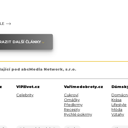
ÁLE
AZIT DALŠÍ ČLÁNKY
dající pod abcMedia Network, s.r.o.
z
VIPživot.cz
Vařímedobroty.cz
Dámský
Celebrity
Cukroví
Domácn
Omáčky
Krása
Předkrmy
Lifestyle
Recepty
Móda
Rychlé pokrmy
Vztahy