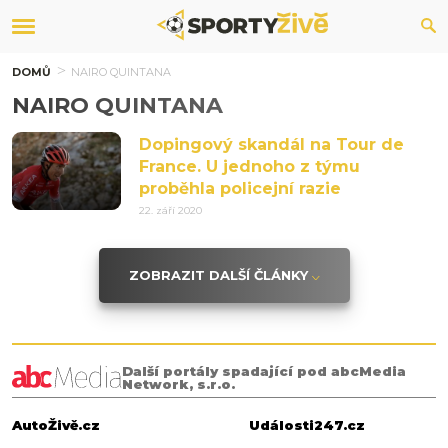
DOMŮ
NAIRO QUINTANA
NAIRO QUINTANA
Dopingový skandál na Tour de
France. U jednoho z týmu
proběhla policejní razie
22. září 2020
ZOBRAZIT DALŠÍ ČLÁNKY
Další portály spadající pod abcMedia
Network, s.r.o.
AutoŽivě.cz
Události247.cz