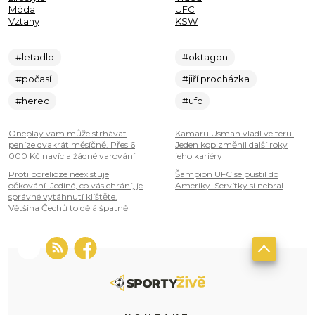
Móda
UFC
Vztahy
KSW
#letadlo
#oktagon
#počasí
#jiří procházka
#herec
#ufc
Oneplay vám může strhávat
Kamaru Usman vládl velteru.
peníze dvakrát měsíčně. Přes 6
Jeden kop změnil další roky
000 Kč navíc a žádné varování
jeho kariéry
Proti borelióze neexistuje
Šampion UFC se pustil do
očkování. Jediné, co vás chrání, je
Ameriky. Servítky si nebral
správné vytáhnutí klíštěte.
Většina Čechů to dělá špatně