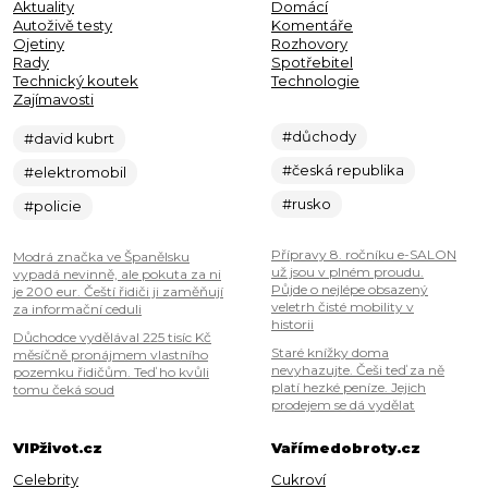
Aktuality
Domácí
Autoživě testy
Komentáře
Ojetiny
Rozhovory
Rady
Spotřebitel
Technický koutek
Technologie
Zajímavosti
#důchody
#david kubrt
#česká republika
#elektromobil
#rusko
#policie
Přípravy 8. ročníku e-SALON
Modrá značka ve Španělsku
už jsou v plném proudu.
vypadá nevinně, ale pokuta za ni
Půjde o nejlépe obsazený
je 200 eur. Čeští řidiči ji zaměňují
veletrh čisté mobility v
za informační ceduli
historii
Důchodce vydělával 225 tisíc Kč
Staré knížky doma
měsíčně pronájmem vlastního
nevyhazujte. Češi teď za ně
pozemku řidičům. Teď ho kvůli
platí hezké peníze. Jejich
tomu čeká soud
prodejem se dá vydělat
VIPživot.cz
Vařímedobroty.cz
Celebrity
Cukroví