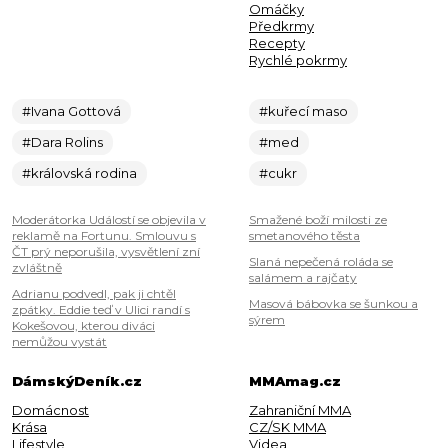
Omáčky
Předkrmy
Recepty
Rychlé pokrmy
#Ivana Gottová
#kuřecí maso
#Dara Rolins
#med
#královská rodina
#cukr
Moderátorka Událostí se objevila v
Smažené boží milosti ze
reklamě na Fortunu. Smlouvu s
smetanového těsta
ČT prý neporušila, vysvětlení zní
Slaná nepečená roláda se
zvláštně
salámem a rajčaty
Adrianu podvedl, pak ji chtěl
Masová bábovka se šunkou a
zpátky. Eddie teď v Ulici randí s
sýrem
Kokešovou, kterou diváci
nemůžou vystát
DámskýDeník.cz
MMAmag.cz
Domácnost
Zahraniční MMA
Krása
CZ/SK MMA
Lifestyle
Videa