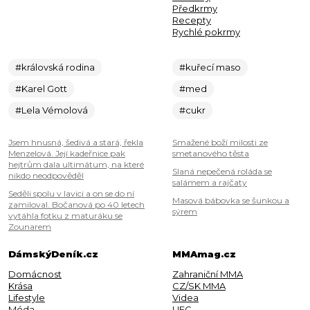
Předkrmy
Recepty
Rychlé pokrmy
#královská rodina
#kuřecí maso
#Karel Gott
#med
#Lela Vémolová
#cukr
Jsem hnusná, šedivá a stará, řekla
Smažené boží milosti ze
Menzelová. Její kadeřnice pak
smetanového těsta
hejtrům dala ultimátum, na které
Slaná nepečená roláda se
nikdo neodpověděl
salámem a rajčaty
Seděli spolu v lavici a on se do ní
Masová bábovka se šunkou a
zamiloval. Bočanová po 40 letech
sýrem
vytáhla fotku z maturáku se
Zounarem
DámskýDeník.cz
MMAmag.cz
Domácnost
Zahraniční MMA
Krása
CZ/SK MMA
Lifestyle
Videa
Móda
UFC