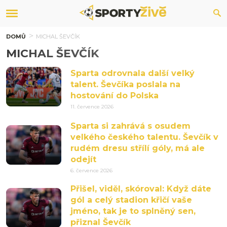
DOMŮ
MICHAL ŠEVČÍK
MICHAL ŠEVČÍK
Sparta odrovnala další velký
talent. Ševčíka poslala na
hostování do Polska
11. července 2026
Sparta si zahrává s osudem
velkého českého talentu. Ševčík v
rudém dresu střílí góly, má ale
odejít
6. července 2026
Přišel, viděl, skóroval: Když dáte
gól a celý stadion křičí vaše
jméno, tak je to splněný sen,
přiznal Ševčík