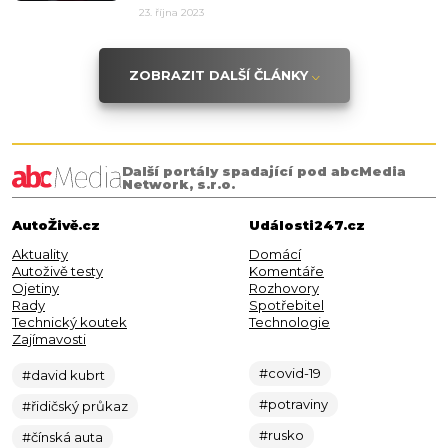
23. října 2023
ZOBRAZIT DALŠÍ ČLÁNKY
Další portály spadající pod abcMedia
Network, s.r.o.
AutoŽivě.cz
Události247.cz
Aktuality
Domácí
Autoživě testy
Komentáře
Ojetiny
Rozhovory
Rady
Spotřebitel
Technický koutek
Technologie
Zajímavosti
#covid-19
#david kubrt
#potraviny
#řidičský průkaz
#rusko
#čínská auta