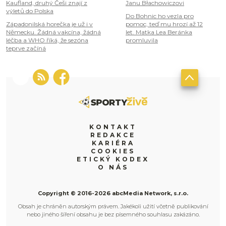
Kaufland, druhý Češi znají z
Janu Błachowiczovi
výletů do Polska
Do Bohnic ho vezla pro
Západonilská horečka je už i v
pomoc, teď mu hrozí až 12
Německu. Žádná vakcína, žádná
let. Matka Lea Beránka
léčba a WHO říká, že sezóna
promluvila
teprve začíná
KONTAKT
REDAKCE
KARIÉRA
COOKIES
ETICKÝ KODEX
O NÁS
Copyright © 2016-2026 abcMedia Network, s.r.o.
Obsah je chráněn autorským právem. Jakékoli užití včetně publikování
nebo jiného šíření obsahu je bez písemného souhlasu zakázáno.