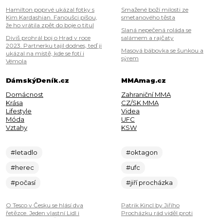
Hamilton poprvé ukázal fotky s
Smažené boží milosti ze
Kim Kardashian. Fanoušci píšou,
smetanového těsta
že ho vrátila zpět do boje o titul
Slaná nepečená roláda se
Diviš prohrál boj o Hrad v roce
salámem a rajčaty
2023. Partnerku tajil dodnes, teď ji
Masová bábovka se šunkou a
ukázal na místě, kde se fotí i
sýrem
Vémola
DámskýDeník.cz
MMAmag.cz
Domácnost
Zahraniční MMA
Krása
CZ/SK MMA
Lifestyle
Videa
Móda
UFC
Vztahy
KSW
#letadlo
#oktagon
#herec
#ufc
#počasí
#jiří procházka
O Tesco v Česku se hlásí dva
Patrik Kincl by Jiřího
řetězce. Jeden vlastní Lidl i
Procházku rád viděl proti