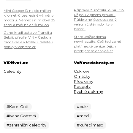
Přípravy 8. ročníku e-SALON
Mini Cooper D najelo milion
už jsou v plném proudu.
kilometrů bez jediné výměny
Půjde o nejlépe obsazený
motoru. Němec s ním objel 25
veletrh čisté mobility v
zemí a míří na další milion
historii
Gang kradl auta ve Francii a
Staré knížky doma
Belgii, přebíjel VIN v Česku a
nevyhazujte. Češi teď za ně
prodával je v Polsku. Naletěl i
platí hezké peníze. Jejich
polský vicepremiér
prodejem se dá vydělat
VIPživot.cz
Vařímedobroty.cz
Celebrity
Cukroví
Omáčky
Předkrmy
Recepty
Rychlé pokrmy
#Karel Gott
#cukr
#Ivana Gottová
#med
#zahraniční celebrity
#kuřecí maso