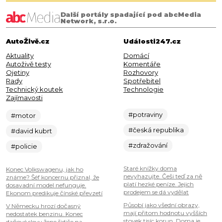
Další portály spadající pod abcMedia
Network, s.r.o.
AutoŽivě.cz
Události247.cz
Aktuality
Domácí
Autoživě testy
Komentáře
Ojetiny
Rozhovory
Rady
Spotřebitel
Technický koutek
Technologie
Zajímavosti
#potraviny
#motor
#česká republika
#david kubrt
#zdražování
#policie
Staré knížky doma
Konec Volkswagenu, jak ho
nevyhazujte. Češi teď za ně
známe? Šéf koncernu přiznal, že
platí hezké peníze. Jejich
dosavadní model nefunguje.
prodejem se dá vydělat
Ekonom predikuje čínské převzetí
Působí jako všední obrazy,
V Německu hrozí dočasný
mají přitom hodnotu vyšších
nedostatek benzinu. Konec
stovek tisíc korun. Doma je
daňové slevy žene řidiče na