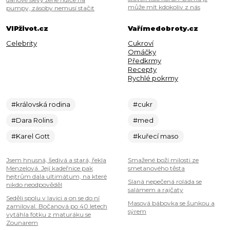
může mít kdokoliv z nás
pumpy, zásoby nemusí stačit
VIPživot.cz
Vařímedobroty.cz
Celebrity
Cukroví
Omáčky
Předkrmy
Recepty
Rychlé pokrmy
#královská rodina
#cukr
#Dara Rolins
#med
#Karel Gott
#kuřecí maso
Jsem hnusná, šedivá a stará, řekla
Smažené boží milosti ze
Menzelová. Její kadeřnice pak
smetanového těsta
hejtrům dala ultimátum, na které
Slaná nepečená roláda se
nikdo neodpověděl
salámem a rajčaty
Seděli spolu v lavici a on se do ní
Masová bábovka se šunkou a
zamiloval. Bočanová po 40 letech
sýrem
vytáhla fotku z maturáku se
Zounarem