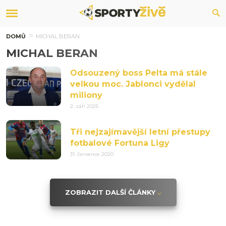
DOMŮ
MICHAL BERAN
MICHAL BERAN
Odsouzený boss Pelta má stále
velkou moc. Jablonci vydělal
miliony
2. září 2025
Tři nejzajímavější letní přestupy
fotbalové Fortuna Ligy
31. července 2020
ZOBRAZIT DALŠÍ ČLÁNKY