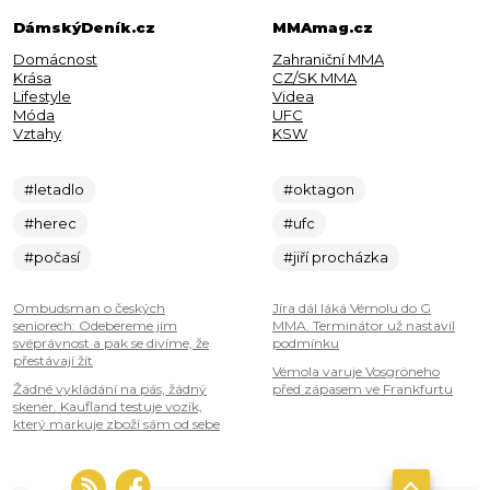
DámskýDeník.cz
MMAmag.cz
Domácnost
Zahraniční MMA
Krása
CZ/SK MMA
Lifestyle
Videa
Móda
UFC
Vztahy
KSW
#letadlo
#oktagon
#herec
#ufc
#počasí
#jiří procházka
Ombudsman o českých
Jíra dál láká Vémolu do G
seniorech: Odebereme jim
MMA. Terminátor už nastavil
svéprávnost a pak se divíme, že
podmínku
přestávají žít
Vémola varuje Vosgröneho
Žádné vykládání na pás, žádný
před zápasem ve Frankfurtu
skener. Kaufland testuje vozík,
který markuje zboží sám od sebe