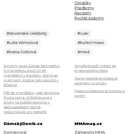
Omáčky
Předkrmy
Recepty
Rychlé pokrmy
#slovenské celebrity
#cukr
#Lela Vémolová
#kuřecí maso
#Ivana Gottová
#med
Smutný osud Júliuse Satinského:
Smažené boží milosti ze
S manželkou slavil 20 let
smetanového těsta
manželství v Karibiku, domů se
Slaná nepečená roláda se
vrátil sám. Krátce nato skončil v
salámem a rajčaty
léčebně
Masová bábovka se šunkou a
Pět let manželství, pak do konce
sýrem
života sama. Drbohlavová z
Dívky na koštěti skončila v
pečovatelském domě,
nepoznávala ani nejbližší
DámskýDeník.cz
MMAmag.cz
Domácnost
Zahraniční MMA