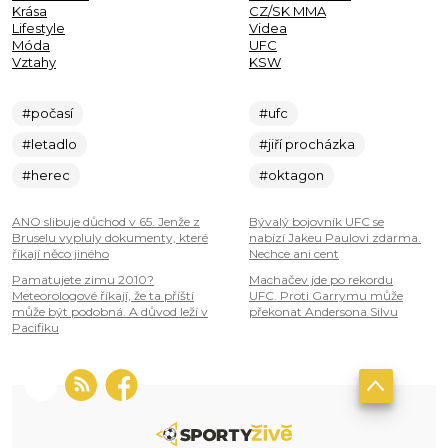
Krása
CZ/SK MMA
Lifestyle
Videa
Móda
UFC
Vztahy
KSW
#počasí
#ufc
#letadlo
#jiří procházka
#herec
#oktagon
ANO slibuje důchod v 65. Jenže z
Bývalý bojovník UFC se
Bruselu vypluly dokumenty, které
nabízí Jakeu Paulovi zdarma.
říkají něco jiného
Nechce ani cent
Pamatujete zimu 2010?
Machačev jde po rekordu
Meteorologové říkají, že ta příští
UFC. Proti Garrymu může
může být podobná. A důvod leží v
překonat Andersona Silvu
Pacifiku