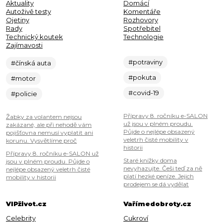
Aktuality
Domácí
Autoživě testy
Komentáře
Ojetiny
Rozhovory
Rady
Spotřebitel
Technický koutek
Technologie
Zajímavosti
#potraviny
#čínská auta
#pokuta
#motor
#covid-19
#policie
Přípravy 8. ročníku e-SALON
Žabky za volantem nejsou
už jsou v plném proudu.
zakázané, ale při nehodě vám
Půjde o nejlépe obsazený
pojišťovna nemusí vyplatit ani
veletrh čisté mobility v
korunu. Vysvětlíme proč
historii
Přípravy 8. ročníku e-SALON už
Staré knížky doma
jsou v plném proudu. Půjde o
nevyhazujte. Češi teď za ně
nejlépe obsazený veletrh čisté
platí hezké peníze. Jejich
mobility v historii
prodejem se dá vydělat
VIPživot.cz
Vařímedobroty.cz
Celebrity
Cukroví