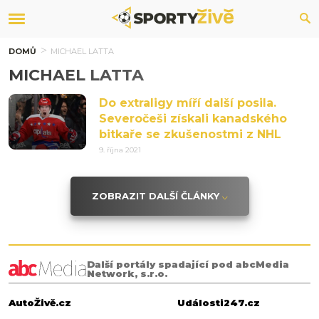
DOMŮ
MICHAEL LATTA
MICHAEL LATTA
Do extraligy míří další posila.
Severočeši získali kanadského
bitkaře se zkušenostmi z NHL
9. října 2021
ZOBRAZIT DALŠÍ ČLÁNKY
Další portály spadající pod abcMedia
Network, s.r.o.
AutoŽivě.cz
Události247.cz