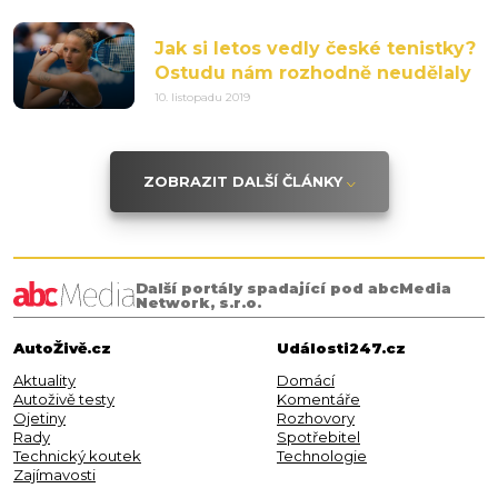
Jak si letos vedly české tenistky?
Ostudu nám rozhodně neudělaly
10. listopadu 2019
ZOBRAZIT DALŠÍ ČLÁNKY
Další portály spadající pod abcMedia
Network, s.r.o.
AutoŽivě.cz
Události247.cz
Aktuality
Domácí
Autoživě testy
Komentáře
Ojetiny
Rozhovory
Rady
Spotřebitel
Technický koutek
Technologie
Zajímavosti