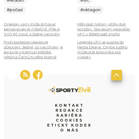
#letadlo
#ufc
#počasí
#oktagon
Oneplay vám může strhávat
Měli psát historii, přišly dvě
peníze dvakrát měsíčně. Přes 6
porážky. Slovákům galavečer
000 Kč navíc a žádné varování
UFC v Bělehradě zhořkl
Proti borelióze neexistuje
Legenda UFC se pustila do
očkování. Jediné, co vás chrání, je
Herba Deana. Chyba sudího
správné vytáhnutí klíštěte.
může stát bojovníka půl
Většina Čechů to dělá špatně
výplaty
KONTAKT
REDAKCE
KARIÉRA
COOKIES
ETICKÝ KODEX
O NÁS