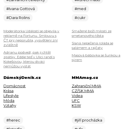
#Ivana Gottová
#med
#Dara Rolins
#cukr
Moderátorka Událostí se objevila v
Smažené boží milosti ze
reklamě na Fortunu. Smlouvu s
smetanového těsta
ČT prý neporušila, vysvětlení zní
Slaná nepečená roláda se
zvláštně
salámem a rajčaty
Adrianu podvedl, pak ji chtěl
Masová bábovka se šunkou a
zpátky. Eddie teď v Ulici randí s
sýrem
Kokešovou, kterou diváci
nemůžou vystát
DámskýDeník.cz
MMAmag.cz
Domácnost
Zahraniční MMA
Krása
CZ/SK MMA
Lifestyle
Videa
Móda
UFC
Vztahy
KSW
#herec
#jiří procházka