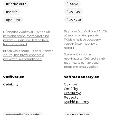
#rusko
#čínská auta
#peníze
#servis
#pokuta
#pokuta
Přípravy 8. ročníku e-SALON
Důchodce vydělával 225 tisíc Kč
už jsou v plném proudu.
měsíčně pronájmem vlastního
Půjde o nejlépe obsazený
pozemku řidičům. Teď ho kvůli
veletrh čisté mobility v
tomu čeká soud
historii
Klíček vedle mobilu a další 2 místa
Staré knížky doma
v autě, kde hrozí jeho trvalé
nevyhazujte. Češi teď za ně
poškození a znefunkčnění
platí hezké peníze. Jejich
prodejem se dá vydělat
VIPživot.cz
Vařímedobroty.cz
Celebrity
Cukroví
Omáčky
Předkrmy
Recepty
Rychlé pokrmy
#zahraniční celebrity
#kuřecí maso