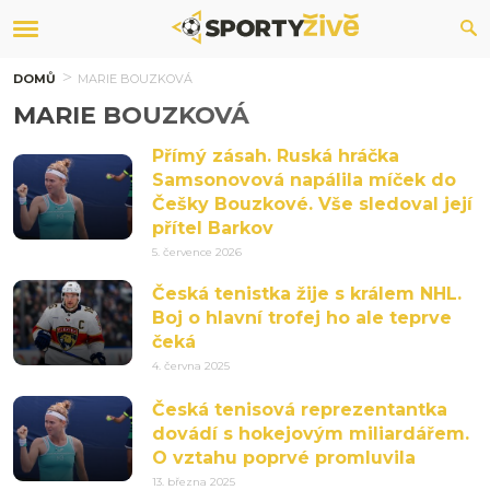
DOMŮ
MARIE BOUZKOVÁ
MARIE BOUZKOVÁ
Přímý zásah. Ruská hráčka
Samsonovová napálila míček do
Češky Bouzkové. Vše sledoval její
přítel Barkov
5. července 2026
Česká tenistka žije s králem NHL.
Boj o hlavní trofej ho ale teprve
čeká
4. června 2025
Česká tenisová reprezentantka
dovádí s hokejovým miliardářem.
O vztahu poprvé promluvila
13. března 2025