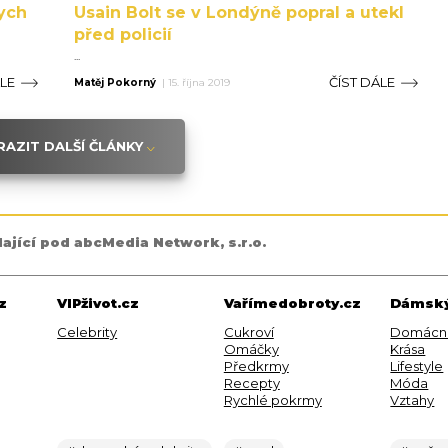
ych
Usain Bolt se v Londýně popral a utekl
před policií
...
ÁLE
ČÍST DÁLE
Matěj Pokorný
|
15. října 2019
AZIT DALŠÍ ČLÁNKY
dající pod abcMedia Network, s.r.o.
z
VIPživot.cz
Vařímedobroty.cz
Dámský
Celebrity
Cukroví
Domácn
Omáčky
Krása
Předkrmy
Lifestyle
Recepty
Móda
Rychlé pokrmy
Vztahy