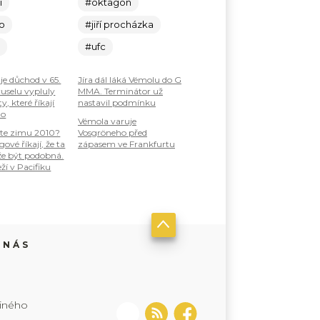
í
#oktagon
lo
#jiří procházka
c
#ufc
je důchod v 65.
Jíra dál láká Vémolu do G
ruselu vypluly
MMA. Terminátor už
, které říkají
nastavil podmínku
ho
Vémola varuje
te zimu 2010?
Vosgröneho před
ové říkají, že ta
zápasem ve Frankfurtu
že být podobná.
ží v Pacifiku
 NÁS
jiného