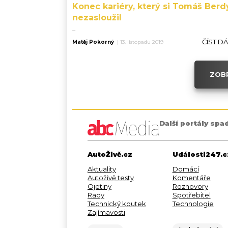
Konec kariéry, který si Tomáš Berd
nezasloužil
...
ČÍST D
Matěj Pokorný
|
13. listopadu 2019
ZOBR
Další portály spa
AutoŽivě.cz
Události247.c
Aktuality
Domácí
Autoživě testy
Komentáře
Ojetiny
Rozhovory
Rady
Spotřebitel
Technický koutek
Technologie
Zajímavosti