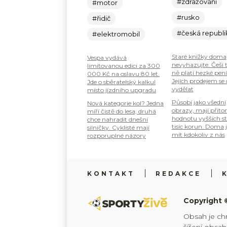
#zdražování
#motor
#rusko
#řidič
#česká republi
#elektromobil
Staré knížky doma
Vespa vydává
nevyhazujte. Češi 
limitovanou edici za 300
ně platí hezké pení
000 Kč na oslavu 80 let.
Jejich prodejem se
Jde o sběratelský kalkul
vydělat
místo jízdního upgradu
Působí jako všední
Nová kategorie kol? Jedna
obrazy, mají přit
míří čistě do lesa, druhá
hodnotu vyšších s
chce nahradit dnešní
tisíc korun. Doma 
silničky. Cyklisté mají
mít kdokoliv z nás
rozporuplné názory
KONTAKT
REDAKCE
Copyright 
Obsah je ch
šíření obsa