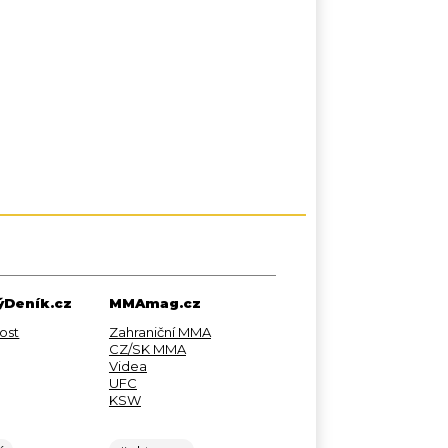
Deník.cz
MMAmag.cz
ost
Zahraniční MMA
CZ/SK MMA
Videa
UFC
KSW