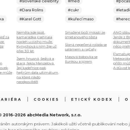
#slovenské celebrity
#med
#počas
#Dara Rolins
#cukr
#letad
ka
#Karel Gott
#kuřecí maso
#here
Neměla kde spát,
Smažené boží milosti ze
ANO slibu
teď za
kamarádka jí sehnala
smetanového těsta
Jenže z B
ze.
nocleh u cizího muže.
dokumenty
Slaná nepečená roláda se
 dá
Kynychová s ním žije už
něco jiné
salámem a rajčaty
přes 30 let
Pamatuje
Masová bábovka se
Jsem hnusná, šedivá a
Meteorolog
šunkou a sýrem
om
stará, řekla Menzelová.
příští mů
tovek
Její kadeřnice pak
A důvod le
je může
hejtrům dala ultimátum,
na které nikdo
neodpověděl
KARIÉRA
COOKIES
ETICKÝ KODEX
O
© 2016-2026 abcMedia Network, s.r.o.
ráněn autorským právem. Jakékoli užití včetně publikování nebo 
hu je bez písemného souhlasu zakázáno.