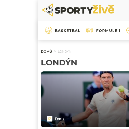
BASKETBAL
FORMULE 1
DOMŮ
LONDÝN
LONDÝN
Tenis