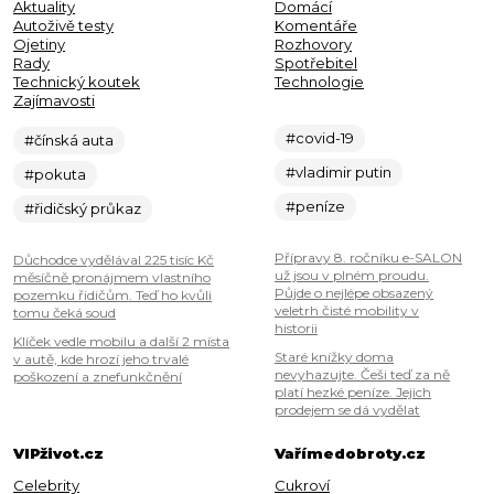
Aktuality
Domácí
Autoživě testy
Komentáře
Ojetiny
Rozhovory
Rady
Spotřebitel
Technický koutek
Technologie
Zajímavosti
#covid-19
#čínská auta
#vladimir putin
#pokuta
#peníze
#řidičský průkaz
Přípravy 8. ročníku e-SALON
Důchodce vydělával 225 tisíc Kč
už jsou v plném proudu.
měsíčně pronájmem vlastního
Půjde o nejlépe obsazený
pozemku řidičům. Teď ho kvůli
veletrh čisté mobility v
tomu čeká soud
historii
Klíček vedle mobilu a další 2 místa
Staré knížky doma
v autě, kde hrozí jeho trvalé
nevyhazujte. Češi teď za ně
poškození a znefunkčnění
platí hezké peníze. Jejich
prodejem se dá vydělat
VIPživot.cz
Vařímedobroty.cz
Celebrity
Cukroví