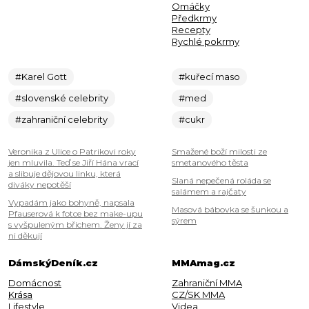
Omáčky
Předkrmy
Recepty
Rychlé pokrmy
#Karel Gott
#kuřecí maso
#slovenské celebrity
#med
#zahraniční celebrity
#cukr
Veronika z Ulice o Patrikovi roky
Smažené boží milosti ze
jen mluvila. Teď se Jiří Hána vrací
smetanového těsta
a slibuje dějovou linku, která
Slaná nepečená roláda se
diváky nepotěší
salámem a rajčaty
Vypadám jako bohyně, napsala
Masová bábovka se šunkou a
Pfauserová k fotce bez make-upu
sýrem
s vyšpuleným břichem. Ženy jí za
ni děkují
DámskýDeník.cz
MMAmag.cz
Domácnost
Zahraniční MMA
Krása
CZ/SK MMA
Lifestyle
Videa