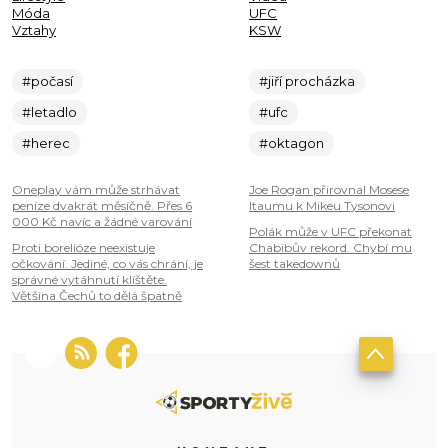
Móda
UFC
Vztahy
KSW
#počasí
#jiří procházka
#letadlo
#ufc
#herec
#oktagon
Oneplay vám může strhávat
Joe Rogan přirovnal Mosese
peníze dvakrát měsíčně. Přes 6
Itaumu k Mikeu Tysonovi
000 Kč navíc a žádné varování
Polák může v UFC překonat
Proti borelióze neexistuje
Chabibův rekord. Chybí mu
očkování. Jediné, co vás chrání, je
šest takedownů
správné vytáhnutí klíštěte.
Většina Čechů to dělá špatně