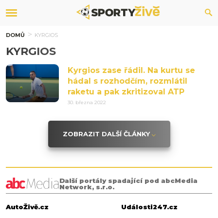
DOMŮ
KYRGIOS
KYRGIOS
Kyrgios zase řádil. Na kurtu se
hádal s rozhodčím, rozmlátil
raketu a pak zkritizoval ATP
30. března 2022
ZOBRAZIT DALŠÍ ČLÁNKY
Další portály spadající pod abcMedia
Network, s.r.o.
AutoŽivě.cz
Události247.cz