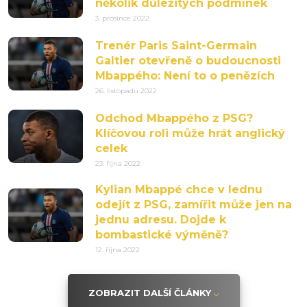
několik důležitých podmínek
3. prosince 2022
Trenér Paris Saint-Germain
Galtier otevřeně o budoucnosti
Mbappého: Není to o penězích
26. listopadu 2022
Odchod Mbappého z PSG?
Klíčovou roli může hrát anglický
celek
23. října 2022
Kylian Mbappé chce v lednu
odejít z PSG, zamířit může jen na
jednu adresu. Dojde k
bombastické výměně?
12. října 2022
ZOBRAZIT DALŠÍ ČLÁNKY