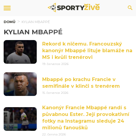
DOMŮ
KYLIAN MBAPPÉ
KYLIAN MBAPPÉ
Rekord k ničemu. Francouzský
kanonýr Mbappé lituje blamáže na
MS i kvůli trenérovi
19. července 2026
Mbappé po krachu Francie v
semifinále v klinči s trenérem
15. července 2026
Kanonýr Francie Mbappé randí s
půvabnou Ester. Její provokativní
fotky na Instagramu sleduje 24
milionů fanoušků
22. června 2026