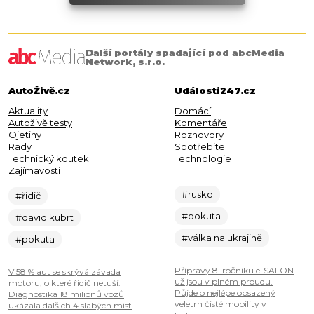
Další portály spadající pod abcMedia
Network, s.r.o.
AutoŽivě.cz
Události247.cz
Aktuality
Domácí
Autoživě testy
Komentáře
Ojetiny
Rozhovory
Rady
Spotřebitel
Technický koutek
Technologie
Zajímavosti
#rusko
#řidič
#pokuta
#david kubrt
#válka na ukrajině
#pokuta
Přípravy 8. ročníku e-SALON
V 58 % aut se skrývá závada
už jsou v plném proudu.
motoru, o které řidič netuší.
Půjde o nejlépe obsazený
Diagnostika 18 milionů vozů
veletrh čisté mobility v
ukázala dalších 4 slabých míst