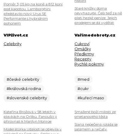
historii
Poměr 3,05 kg na koně a 812 koní
Staré knížky doma
pod kapotou. Lamborghini
nevyhazujte. Češi teď za ně
představilo nový Urus SE
platí hezké peníze. Jejich
Performante s hybridním
prodejem se dá vydělat
pohonem
VIPživot.cz
Vařímedobroty.cz
Celebrity
Cukroví
Omáčky
Předkrmy
Recepty
Rychlé pokrmy
#české celebrity
#med
#královská rodina
#cukr
#slovenské celebrity
#kuřecí maso
Kateřina Brožová v 58 letech v
Smažené boží milosti ze
plavkách na Orlíku. Fanoušci ji
smetanového těsta
přirovnali k Marilyn Monroe
Slaná nepečená roláda se
Moderátorka Událostí se objevila v
salámem a rajčaty
reklamě na Fortunu. Smlouvu s