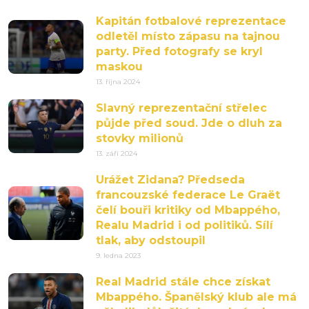
Kapitán fotbalové reprezentace
odletěl místo zápasu na tajnou
party. Před fotografy se kryl
maskou
13. října 2024
Slavný reprezentační střelec
půjde před soud. Jde o dluh za
stovky milionů
13. září 2024
Urážet Zidana? Předseda
francouzské federace Le Graët
čelí bouři kritiky od Mbappého,
Realu Madrid i od politiků. Sílí
tlak, aby odstoupil
9. ledna 2023
Real Madrid stále chce získat
Mbappého. Španělský klub ale má