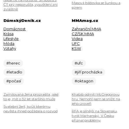
Masová bábovka se šunkou a
ČT prý neporušila, vysvětlení zní
sýrem
zvláštně
DámskýDeník.cz
MMAmag.cz
Domácnost
Zahraniční MMA
Krása
CZ/SK MMA
Lifestyle
Videa
Móda
UFC
Vztahy
KSW
#herec
#ufc
#letadlo
#jiří procházka
#počasí
#oktagon
Zamilovaná žena prozradila, jaké
Khabib odmítl McGregorovu
to je, mít o 32 let staršího muže
hru: Nemohl jsem se snížit na
jeho úroveň
Svatební žert, kvůli kterému
nevěsta ihned požádala o rozvod
RFA je silnější na Slovensku,
tvrdí Marhanský. V Česku
přiznal problémy