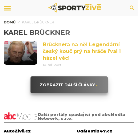
DOMŮ
KAREL BRÜCKNER
KAREL BRÜCKNER
Brücknera na ně! Legendární
český kouč prý na hráče řval i
házel věci
10. září 2019
ZOBRAZIT DALŠÍ ČLÁNKY
Další portály spadající pod abcMedia
Network, s.r.o.
AutoŽivě.cz
Události247.cz