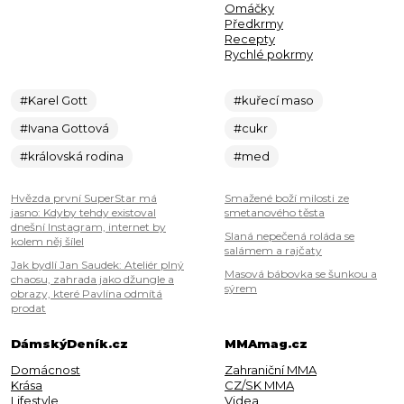
Omáčky
Předkrmy
Recepty
Rychlé pokrmy
#Karel Gott
#kuřecí maso
#Ivana Gottová
#cukr
#královská rodina
#med
Hvězda první SuperStar má
Smažené boží milosti ze
jasno: Kdyby tehdy existoval
smetanového těsta
dnešní Instagram, internet by
Slaná nepečená roláda se
kolem něj šílel
salámem a rajčaty
Jak bydlí Jan Saudek: Ateliér plný
Masová bábovka se šunkou a
chaosu, zahrada jako džungle a
sýrem
obrazy, které Pavlína odmítá
prodat
DámskýDeník.cz
MMAmag.cz
Domácnost
Zahraniční MMA
Krása
CZ/SK MMA
Lifestyle
Videa