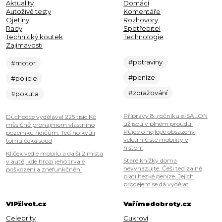
Aktuality
Domácí
Autoživě testy
Komentáře
Ojetiny
Rozhovory
Rady
Spotřebitel
Technický koutek
Technologie
Zajímavosti
#potraviny
#motor
#peníze
#policie
#zdražování
#pokuta
Přípravy 8. ročníku e-SALON
Důchodce vydělával 225 tisíc Kč
už jsou v plném proudu.
měsíčně pronájmem vlastního
Půjde o nejlépe obsazený
pozemku řidičům. Teď ho kvůli
veletrh čisté mobility v
tomu čeká soud
historii
Klíček vedle mobilu a další 2 místa
Staré knížky doma
v autě, kde hrozí jeho trvalé
nevyhazujte. Češi teď za ně
poškození a znefunkčnění
platí hezké peníze. Jejich
prodejem se dá vydělat
VIPživot.cz
Vařímedobroty.cz
Celebrity
Cukroví