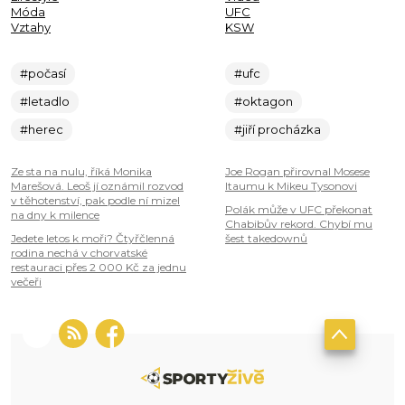
Móda
UFC
Vztahy
KSW
#počasí
#ufc
#letadlo
#oktagon
#herec
#jiří procházka
Ze sta na nulu, říká Monika
Joe Rogan přirovnal Mosese
Marešová. Leoš jí oznámil rozvod
Itaumu k Mikeu Tysonovi
v těhotenství, pak podle ní mizel
Polák může v UFC překonat
na dny k milence
Chabibův rekord. Chybí mu
Jedete letos k moři? Čtyřčlenná
šest takedownů
rodina nechá v chorvatské
restauraci přes 2 000 Kč za jednu
večeři