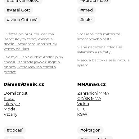
#Lela Vémolová
#kuřecí maso
#Karel Gott
#med
#Ivana Gottová
#cukr
Hvězda první SuperStar má
Smažené boží milosti ze
jasno: Kdyby tehdy existoval
smetanového těsta
dnešní Instagram, internet by
Slaná nepečená roláda se
kolem něj šílel
salámem a rajčaty
Jak bydlí Jan Saudek: Ateliér plný
Masová bábovka se šunkou a
chaosu, zahrada jako džungle a
sýrem
obrazy, které Pavlína odmítá
prodat
DámskýDeník.cz
MMAmag.cz
Domácnost
Zahraniční MMA
Krása
CZ/SK MMA
Lifestyle
Videa
Móda
UFC
Vztahy
KSW
#počasí
#oktagon