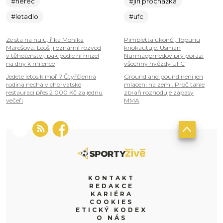
#herec
#jiří procházka
#letadlo
#ufc
Ze sta na nulu, říká Monika
Pimbletta ukončí, Topuriu
Marešová. Leoš jí oznámil rozvod
knokautuje. Usman
v těhotenství, pak podle ní mizel
Nurmagomedov prý porazí
na dny k milence
všechny hvězdy UFC
Jedete letos k moři? Čtyřčlenná
Ground and pound není jen
rodina nechá v chorvatské
mlácení na zemi. Proč tahle
restauraci přes 2 000 Kč za jednu
zbraň rozhoduje zápasy
večeři
MMA
KONTAKT
REDAKCE
KARIÉRA
COOKIES
ETICKÝ KODEX
O NÁS