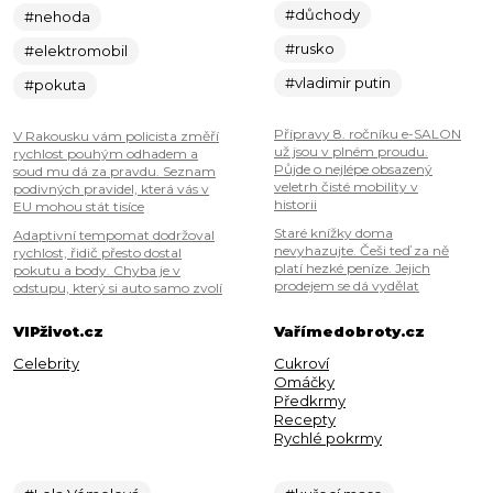
#důchody
#nehoda
#rusko
#elektromobil
#vladimir putin
#pokuta
Přípravy 8. ročníku e-SALON
V Rakousku vám policista změří
už jsou v plném proudu.
rychlost pouhým odhadem a
Půjde o nejlépe obsazený
soud mu dá za pravdu. Seznam
veletrh čisté mobility v
podivných pravidel, která vás v
historii
EU mohou stát tisíce
Staré knížky doma
Adaptivní tempomat dodržoval
nevyhazujte. Češi teď za ně
rychlost, řidič přesto dostal
platí hezké peníze. Jejich
pokutu a body. Chyba je v
prodejem se dá vydělat
odstupu, který si auto samo zvolí
VIPživot.cz
Vařímedobroty.cz
Celebrity
Cukroví
Omáčky
Předkrmy
Recepty
Rychlé pokrmy