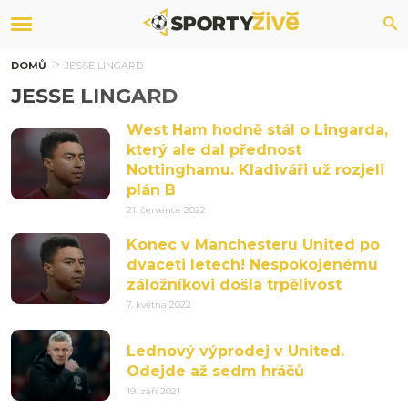
DOMŮ
JESSE LINGARD
JESSE LINGARD
West Ham hodně stál o Lingarda,
který ale dal přednost
Nottinghamu. Kladiváři už rozjeli
plán B
21. července 2022
Konec v Manchesteru United po
dvaceti letech! Nespokojenému
záložníkovi došla trpělivost
7. května 2022
Lednový výprodej v United.
Odejde až sedm hráčů
19. září 2021