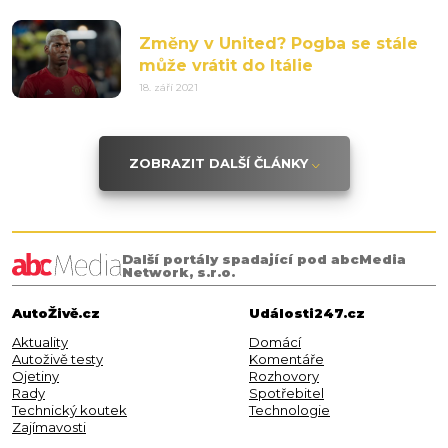
Změny v United? Pogba se stále
může vrátit do Itálie
18. září 2021
ZOBRAZIT DALŠÍ ČLÁNKY
Další portály spadající pod abcMedia
Network, s.r.o.
AutoŽivě.cz
Události247.cz
Aktuality
Domácí
Autoživě testy
Komentáře
Ojetiny
Rozhovory
Rady
Spotřebitel
Technický koutek
Technologie
Zajímavosti