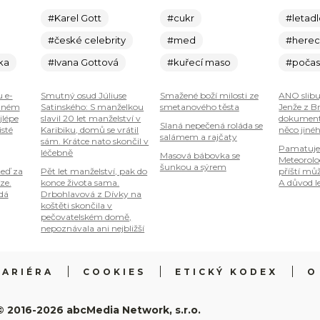
#Karel Gott
#cukr
#letad
#české celebrity
#med
#here
ka
#Ivana Gottová
#kuřecí maso
#počas
u e-
Smutný osud Júliuse
Smažené boží milosti ze
ANO slibu
plném
Satinského: S manželkou
smetanového těsta
Jenže z B
jlépe
slavil 20 let manželství v
dokumenty
Slaná nepečená roláda se
isté
Karibiku, domů se vrátil
něco jiné
salámem a rajčaty
sám. Krátce nato skončil v
Pamatuje
léčebně
Masová bábovka se
Meteorolog
šunkou a sýrem
teď za
Pět let manželství, pak do
příští mů
ze.
konce života sama.
A důvod le
 dá
Drbohlavová z Dívky na
koštěti skončila v
pečovatelském domě,
nepoznávala ani nejbližší
KARIÉRA
COOKIES
ETICKÝ KODEX
O
© 2016-2026 abcMedia Network, s.r.o.