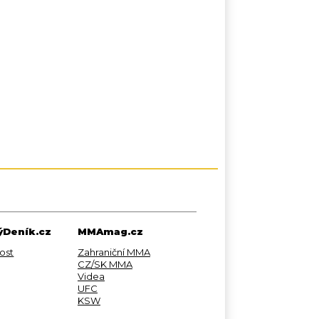
Deník.cz
MMAmag.cz
ost
Zahraniční MMA
CZ/SK MMA
Videa
UFC
KSW