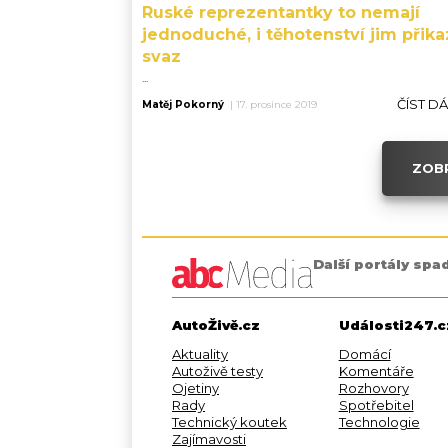
Ruské reprezentantky to nemají
jednoduché, i těhotenství jim přika
svaz
...
ČÍST D
Matěj Pokorný
|
17. prosince 2019
ZOBR
Další portály spa
AutoŽivě.cz
Události247.c
Aktuality
Domácí
Autoživě testy
Komentáře
Ojetiny
Rozhovory
Rady
Spotřebitel
Technický koutek
Technologie
Zajímavosti