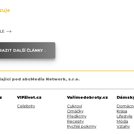
zuje
ÁLE
AZIT DALŠÍ ČLÁNKY
dající pod abcMedia Network, s.r.o.
z
VIPživot.cz
Vařímedobroty.cz
Dámský
Celebrity
Cukroví
Domácn
Omáčky
Krása
Předkrmy
Lifestyle
Recepty
Móda
Rychlé pokrmy
Vztahy