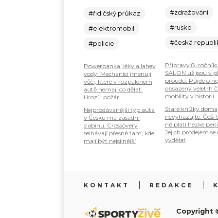
#zdražování
#řidičský průkaz
#rusko
#elektromobil
#česká republi
#policie
Přípravy 8. ročník
Powerbanka, léky a lahev
SALON už jsou v 
vody: Mechanici jmenují
proudu. Půjde o ne
věci, které v rozpáleném
obsazený veletrh č
autě nemají co dělat.
mobility v historii
Hrozí i požár
Staré knížky doma
Nejprodávanější typ auta
nevyhazujte. Češi 
v Česku má zásadní
ně platí hezké pení
slabinu. Crossovery
Jejich prodejem se
selhávají přesně tam, kde
vydělat
mají být nejsilnější
KONTAKT
REDAKCE
Copyright 