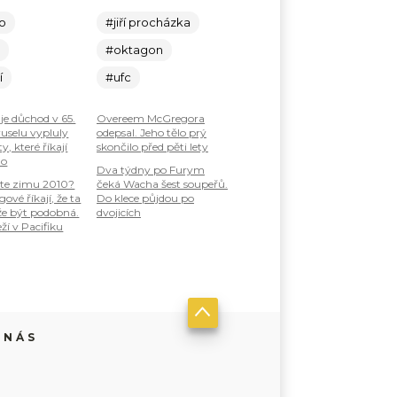
lo
#jiří procházka
c
#oktagon
í
#ufc
je důchod v 65.
Overeem McGregora
ruselu vypluly
odepsal. Jeho tělo prý
, které říkají
skončilo před pěti lety
ho
Dva týdny po Furym
te zimu 2010?
čeká Wacha šest soupeřů.
ové říkají, že ta
Do klece půjdou po
že být podobná.
dvojicích
ží v Pacifiku
 NÁS