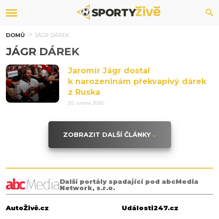
DOMŮ
JÁGR DÁREK
JÁGR DÁREK
Jaromír Jágr dostal
k narozeninám překvapivý dárek
z Ruska
20. února 2020
ZOBRAZIT DALŠÍ ČLÁNKY
Další portály spadající pod abcMedia
Network, s.r.o.
AutoŽivě.cz
Události247.cz