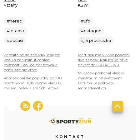
Vztahy
KSW
#herec
#ufc
#letadlo
#oktagon
#počasí
#jiří procházka
Zapojíte ho do zásuvky, nalijete
Martínek má v KSW poslední
vodu a za 5 minut ochladí
dva zápasy. Pak může přijít
místnost. Stojí od pár stovek a
návrat do OKTAGONu
nemusíte nic vrtat
Muradov překonal vlastní
Koncesionářské poplatky po 100
maximum. Ve světovém
letech končí. Kde vezme vláda 8
žebříčku je světovou
miliard, neřekla ani Schillerová
sedmadvacítkou
KONTAKT