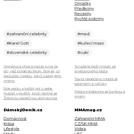
Omáčky
Předkrmy
Recepty
Rychlé pokrmy
#zahraniční celebrity
#med
#Karel Gott
#kuřecí maso
#slovenské celebrity
#cukr
Vignerová chce smazat syna ze
Smažené boží milosti ze
sítí, než půjde do školy. Bojí se, co
smetanového těsta
spolužáci najdou, když zadají jeho
Slaná nepečená roláda se
jméno
salámem a rajčaty
Rok spolu a každý spí u sebe.
Masová bábovka se šunkou a
Hubač vysvětlil, proč nechce se
sýrem
Žilkovou společnou domácnost
DámskýDeník.cz
MMAmag.cz
Domácnost
Zahraniční MMA
Krása
CZ/SK MMA
Lifestyle
Videa
Móda
UFC