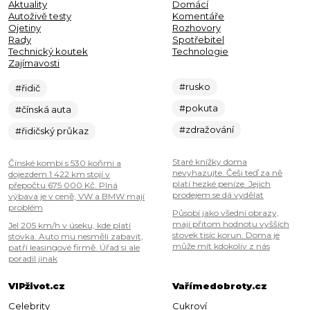
Aktuality
Domácí
Autoživě testy
Komentáře
Ojetiny
Rozhovory
Rady
Spotřebitel
Technický koutek
Technologie
Zajímavosti
#rusko
#řidič
#pokuta
#čínská auta
#zdražování
#řidičský průkaz
Staré knížky doma
Čínské kombi s 530 koňmi a
nevyhazujte. Češi teď za ně
dojezdem 1 422 km stojí v
platí hezké peníze. Jejich
přepočtu 675 000 Kč. Plná
prodejem se dá vydělat
výbava je v ceně, VW a BMW mají
problém
Působí jako všední obrazy,
mají přitom hodnotu vyšších
Jel 205 km/h v úseku, kde platí
stovek tisíc korun. Doma je
stovka. Auto mu nesměli zabavit,
může mít kdokoliv z nás
patří leasingové firmě. Úřad si ale
poradil jinak
VIPživot.cz
Vařímedobroty.cz
Celebrity
Cukroví