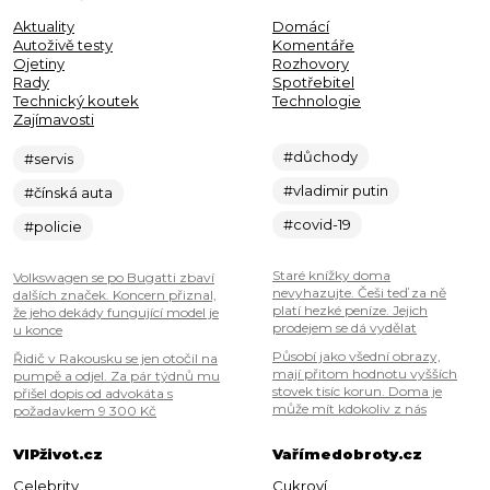
Aktuality
Domácí
Autoživě testy
Komentáře
Ojetiny
Rozhovory
Rady
Spotřebitel
Technický koutek
Technologie
Zajímavosti
#důchody
#servis
#vladimir putin
#čínská auta
#covid-19
#policie
Staré knížky doma
Volkswagen se po Bugatti zbaví
nevyhazujte. Češi teď za ně
dalších značek. Koncern přiznal,
platí hezké peníze. Jejich
že jeho dekády fungující model je
prodejem se dá vydělat
u konce
Působí jako všední obrazy,
Řidič v Rakousku se jen otočil na
mají přitom hodnotu vyšších
pumpě a odjel. Za pár týdnů mu
stovek tisíc korun. Doma je
přišel dopis od advokáta s
může mít kdokoliv z nás
požadavkem 9 300 Kč
VIPživot.cz
Vařímedobroty.cz
Celebrity
Cukroví