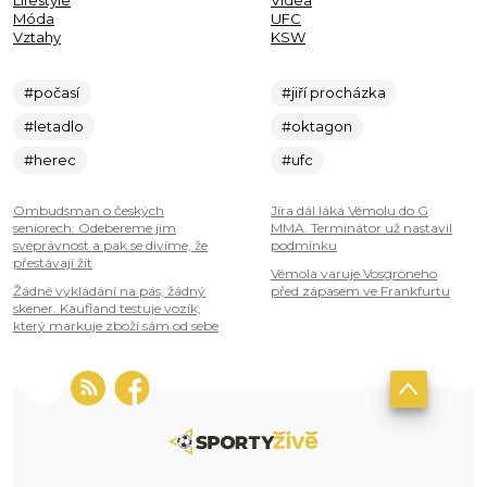
Lifestyle
Videa
Móda
UFC
Vztahy
KSW
#počasí
#jiří procházka
#letadlo
#oktagon
#herec
#ufc
Ombudsman o českých
Jíra dál láká Vémolu do G
seniorech: Odebereme jim
MMA. Terminátor už nastavil
svéprávnost a pak se divíme, že
podmínku
přestávají žít
Vémola varuje Vosgröneho
Žádné vykládání na pás, žádný
před zápasem ve Frankfurtu
skener. Kaufland testuje vozík,
který markuje zboží sám od sebe