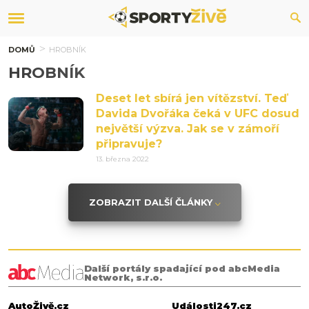
DOMŮ
HROBNÍK
HROBNÍK
Deset let sbírá jen vítězství. Teď
Davida Dvořáka čeká v UFC dosud
největší výzva. Jak se v zámoří
připravuje?
13. března 2022
ZOBRAZIT DALŠÍ ČLÁNKY
Další portály spadající pod abcMedia
Network, s.r.o.
AutoŽivě.cz
Události247.cz