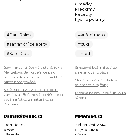
Omáčky
Předkrmy
Recepty
Rychlé pokrmy
#Dara Rolins
#kuřecí maso
#zahraniční celebrity
#cukr
#Karel Gott
#med
Jsem hnusná, šedivá a stará, řekla
Smažené boží milosti ze
Menzelová. Její kadeřnice pak
smetanového těsta
hejtrům dala ultimátum, na které
Slaná nepečená roláda se
nikdo neodpověděl
salámem a rajčaty
Seděli spolu v lavici a on se do ní
Masová bábovka se šunkou a
zamiloval. Bočanová po 40 letech
sýrem
vytáhla fotku z maturáku se
Zounarem
DámskýDeník.cz
MMAmag.cz
Domácnost
Zahraniční MMA
Krása
CZ/SK MMA