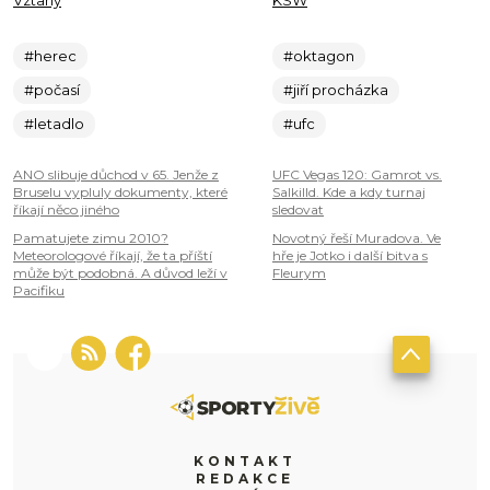
Vztahy
KSW
#herec
#oktagon
#počasí
#jiří procházka
#letadlo
#ufc
ANO slibuje důchod v 65. Jenže z
UFC Vegas 120: Gamrot vs.
Bruselu vypluly dokumenty, které
Salkilld. Kde a kdy turnaj
říkají něco jiného
sledovat
Pamatujete zimu 2010?
Novotný řeší Muradova. Ve
Meteorologové říkají, že ta příští
hře je Jotko i další bitva s
může být podobná. A důvod leží v
Fleurym
Pacifiku
KONTAKT
REDAKCE