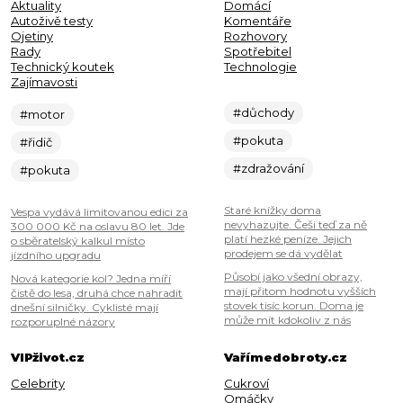
Aktuality
Domácí
Autoživě testy
Komentáře
Ojetiny
Rozhovory
Rady
Spotřebitel
Technický koutek
Technologie
Zajímavosti
#důchody
#motor
#pokuta
#řidič
#zdražování
#pokuta
Staré knížky doma
Vespa vydává limitovanou edici za
nevyhazujte. Češi teď za ně
300 000 Kč na oslavu 80 let. Jde
platí hezké peníze. Jejich
o sběratelský kalkul místo
prodejem se dá vydělat
jízdního upgradu
Působí jako všední obrazy,
Nová kategorie kol? Jedna míří
mají přitom hodnotu vyšších
čistě do lesa, druhá chce nahradit
stovek tisíc korun. Doma je
dnešní silničky. Cyklisté mají
může mít kdokoliv z nás
rozporuplné názory
VIPživot.cz
Vařímedobroty.cz
Celebrity
Cukroví
Omáčky