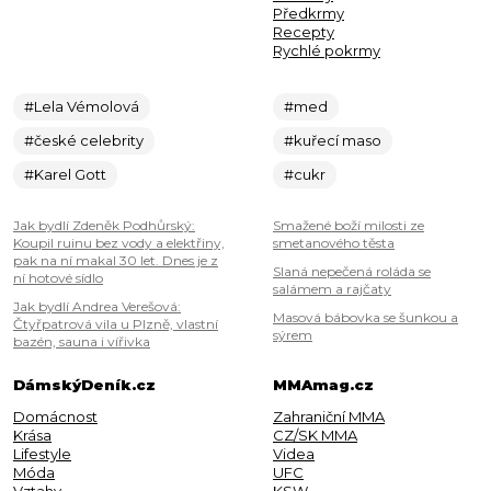
Předkrmy
Recepty
Rychlé pokrmy
#Lela Vémolová
#med
#české celebrity
#kuřecí maso
#Karel Gott
#cukr
Jak bydlí Zdeněk Podhůrský:
Smažené boží milosti ze
Koupil ruinu bez vody a elektřiny,
smetanového těsta
pak na ní makal 30 let. Dnes je z
Slaná nepečená roláda se
ní hotové sídlo
salámem a rajčaty
Jak bydlí Andrea Verešová:
Masová bábovka se šunkou a
Čtyřpatrová vila u Plzně, vlastní
sýrem
bazén, sauna i vířivka
DámskýDeník.cz
MMAmag.cz
Domácnost
Zahraniční MMA
Krása
CZ/SK MMA
Lifestyle
Videa
Móda
UFC