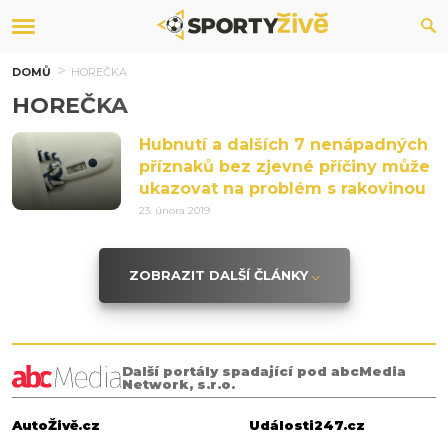
DOMŮ
HOREČKA
HOREČKA
Hubnutí a dalších 7 nenápadných
příznaků bez zjevné příčiny může
ukazovat na problém s rakovinou
23. února 2019
ZOBRAZIT DALŠÍ ČLÁNKY
Další portály spadající pod abcMedia
Network, s.r.o.
AutoŽivě.cz
Události247.cz