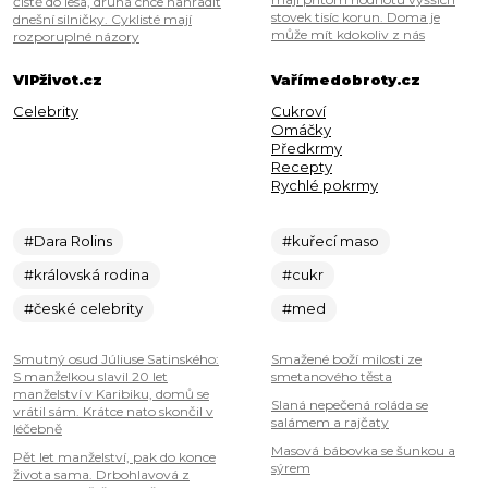
čistě do lesa, druhá chce nahradit
stovek tisíc korun. Doma je
dnešní silničky. Cyklisté mají
může mít kdokoliv z nás
rozporuplné názory
VIPživot.cz
Vařímedobroty.cz
Celebrity
Cukroví
Omáčky
Předkrmy
Recepty
Rychlé pokrmy
#Dara Rolins
#kuřecí maso
#královská rodina
#cukr
#české celebrity
#med
Smutný osud Júliuse Satinského:
Smažené boží milosti ze
S manželkou slavil 20 let
smetanového těsta
manželství v Karibiku, domů se
Slaná nepečená roláda se
vrátil sám. Krátce nato skončil v
salámem a rajčaty
léčebně
Masová bábovka se šunkou a
Pět let manželství, pak do konce
sýrem
života sama. Drbohlavová z