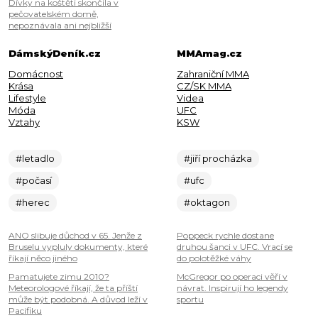
Dívky na koštěti skončila v
pečovatelském domě,
nepoznávala ani nejbližší
DámskýDeník.cz
MMAmag.cz
Domácnost
Zahraniční MMA
Krása
CZ/SK MMA
Lifestyle
Videa
Móda
UFC
Vztahy
KSW
#letadlo
#jiří procházka
#počasí
#ufc
#herec
#oktagon
ANO slibuje důchod v 65. Jenže z
Poppeck rychle dostane
Bruselu vypluly dokumenty, které
druhou šanci v UFC. Vrací se
říkají něco jiného
do polotěžké váhy
Pamatujete zimu 2010?
McGregor po operaci věří v
Meteorologové říkají, že ta příští
návrat. Inspirují ho legendy
může být podobná. A důvod leží v
sportu
Pacifiku