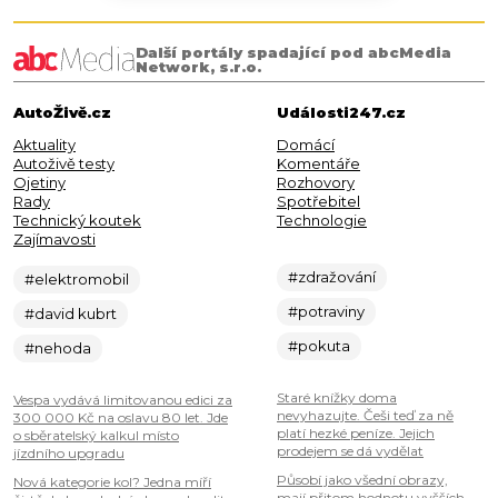
Další portály spadající pod abcMedia
Network, s.r.o.
AutoŽivě.cz
Události247.cz
Aktuality
Domácí
Autoživě testy
Komentáře
Ojetiny
Rozhovory
Rady
Spotřebitel
Technický koutek
Technologie
Zajímavosti
#zdražování
#elektromobil
#potraviny
#david kubrt
#pokuta
#nehoda
Staré knížky doma
Vespa vydává limitovanou edici za
nevyhazujte. Češi teď za ně
300 000 Kč na oslavu 80 let. Jde
platí hezké peníze. Jejich
o sběratelský kalkul místo
prodejem se dá vydělat
jízdního upgradu
Působí jako všední obrazy,
Nová kategorie kol? Jedna míří
mají přitom hodnotu vyšších