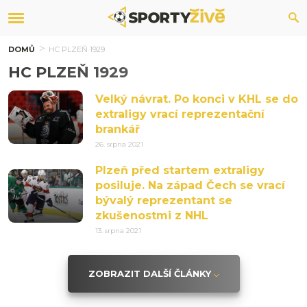
DOMŮ
HC PLZEŇ 1929
HC PLZEŇ 1929
Velký návrat. Po konci v KHL se do
extraligy vrací reprezentační
brankář
26. srpna 2021
Plzeň před startem extraligy
posiluje. Na západ Čech se vrací
bývalý reprezentant se
zkušenostmi z NHL
13. srpna 2021
ZOBRAZIT DALŠÍ ČLÁNKY