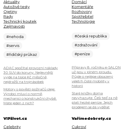
Aktuality
Domácí
Autoživě testy
Komentáře
Ojetiny
Rozhovory
Rady
Spotřebitel
Technický koutek
Technologie
Zajímavosti
#česká republika
#nehoda
#zdražování
#servis
#peníze
#řidičský průkaz
Přípravy 8. ročníku e-SALON
ADAC spočítal provozní náklady
už jsou v plném proudu.
30 SUV do koruny. Nejlevnější
Půjde o nejlépe obsazený
vyjde na tisíce Kč měsíčně,
veletrh čisté mobility v
nejdražší na trojnásobek
historii
Motory s pověstí požíračů oleje:
Staré knížky doma
Výrobci mluví o normě,
nevyhazujte. Češi teď za ně
mechanici o konstrukční chybě.
platí hezké peníze. Jejich
Máte jeden z nich?
prodejem se dá vydělat
VIPživot.cz
Vařímedobroty.cz
Celebrity
Cukroví