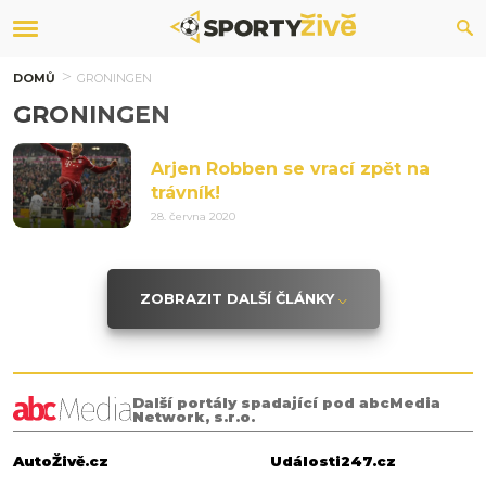
DOMŮ
GRONINGEN
GRONINGEN
Arjen Robben se vrací zpět na
trávník!
28. června 2020
ZOBRAZIT DALŠÍ ČLÁNKY
Další portály spadající pod abcMedia
Network, s.r.o.
AutoŽivě.cz
Události247.cz