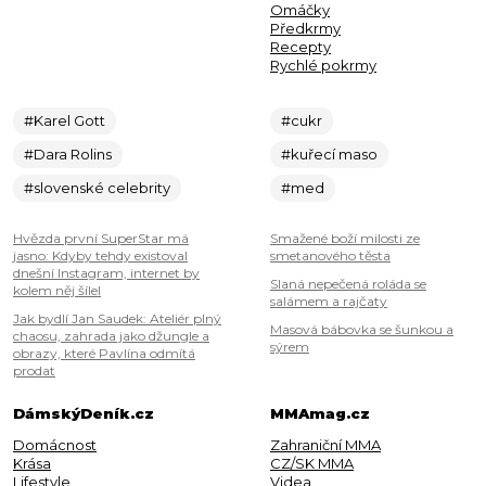
Omáčky
Předkrmy
Recepty
Rychlé pokrmy
#Karel Gott
#cukr
#Dara Rolins
#kuřecí maso
#slovenské celebrity
#med
Hvězda první SuperStar má
Smažené boží milosti ze
jasno: Kdyby tehdy existoval
smetanového těsta
dnešní Instagram, internet by
Slaná nepečená roláda se
kolem něj šílel
salámem a rajčaty
Jak bydlí Jan Saudek: Ateliér plný
Masová bábovka se šunkou a
chaosu, zahrada jako džungle a
sýrem
obrazy, které Pavlína odmítá
prodat
DámskýDeník.cz
MMAmag.cz
Domácnost
Zahraniční MMA
Krása
CZ/SK MMA
Lifestyle
Videa