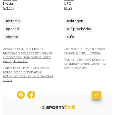
Móda
UFC
Vztahy
KSW
#letadlo
#oktagon
#počasí
#jiří procházka
#herec
#ufc
Ze sta na nulu, říká Monika
Joe Rogan přirovnal Mosese
Marešová. Leoš jí oznámil rozvod
Itaumu k Mikeu Tysonovi
v těhotenství, pak podle ní mizel
Polák může v UFC překonat
na dny k milence
Chabibův rekord. Chybí mu
Jedete letos k moři? Čtyřčlenná
šest takedownů
rodina nechá v chorvatské
restauraci přes 2 000 Kč za jednu
večeři