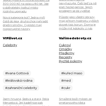
nevyhazujte. Češi teď za ně
300 000 Kč na oslavu 80 let. Jde
platí hezké peníze. Jejich
o sběratelský kalkul místo
prodejem se dá vydělat
jízdního upgradu
Působí jako všední obrazy,
Nová kategorie kol? Jedna míří
mají přitom hodnotu vyšších
čistě do lesa, druhá chce nahradit
stovek tisíc korun. Doma je
dnešní silničky. Cyklisté mají
může mít kdokoliv z nás
rozporuplné názory
VIPživot.cz
Vařímedobroty.cz
Celebrity
Cukroví
Omáčky
Předkrmy
Recepty
Rychlé pokrmy
#Ivana Gottová
#kuřecí maso
#královská rodina
#med
#zahraniční celebrity
#cukr
Jsem hnusná, šedivá a stará, řekla
Smažené boží milosti ze
Menzelová. Její kadeřnice pak
smetanového těsta