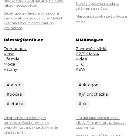
hejtrům dala ultimátum, na které
Slaná nepečená roláda se
nikdo neodpověděl
salámem a rajčaty
Seděli spolu v lavici a on se do ní
Masová bábovka se šunkou a
zamiloval. Bočanová po 40 letech
sýrem
vytáhla fotku z maturáku se
Zounarem
DámskýDeník.cz
MMAmag.cz
Domácnost
Zahraniční MMA
Krása
CZ/SK MMA
Lifestyle
Videa
Móda
UFC
Vztahy
KSW
#herec
#oktagon
#počasí
#jiří procházka
#letadlo
#ufc
Ombudsman o českých
Jíra dál láká Vémolu do G
seniorech: Odebereme jim
MMA. Terminátor už nastavil
svéprávnost a pak se divíme, že
podmínku
přestávají žít
Vémola varuje Vosgröneho