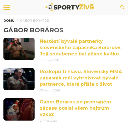
DOMŮ
GÁBOR BORÁROS
GÁBOR BORÁROS
Neštěstí bývalé partnerky
slovenského zápasníka Borárose.
Její snoubenec byl pěkné kvítko
5. února 2026
Rozkopu ti hlavu. Slovenský MMA
zápasník měl vyhrožovat bývalé
partnerce, která přišla o život
27. ledna 2026
Gábor Boráros po prohraném
zápase poslal všem hejtrům
vzkaz
5. října 2020