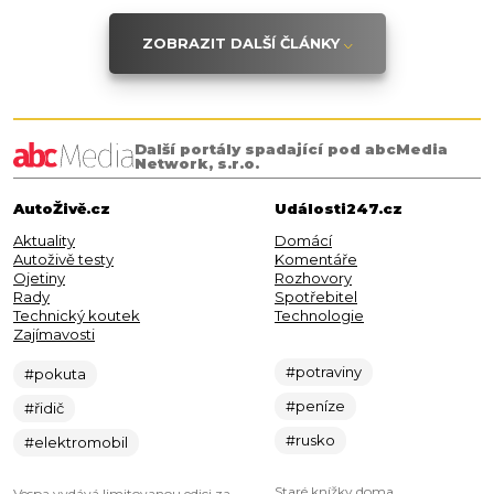
ZOBRAZIT DALŠÍ ČLÁNKY
Další portály spadající pod abcMedia
Network, s.r.o.
AutoŽivě.cz
Události247.cz
Aktuality
Domácí
Autoživě testy
Komentáře
Ojetiny
Rozhovory
Rady
Spotřebitel
Technický koutek
Technologie
Zajímavosti
#potraviny
#pokuta
#peníze
#řidič
#rusko
#elektromobil
Staré knížky doma
Vespa vydává limitovanou edici za