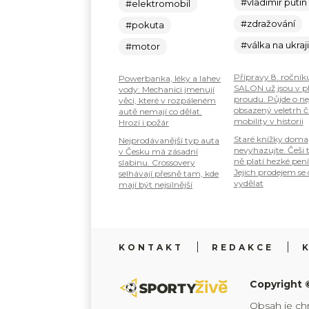
#vladimir putin
#elektromobil
#zdražování
#pokuta
#válka na ukraj
#motor
Přípravy 8. ročník
Powerbanka, léky a lahev
SALON už jsou v 
vody: Mechanici jmenují
proudu. Půjde o ne
věci, které v rozpáleném
obsazený veletrh č
autě nemají co dělat.
mobility v historii
Hrozí i požár
Staré knížky doma
Nejprodávanější typ auta
nevyhazujte. Češi 
v Česku má zásadní
ně platí hezké pení
slabinu. Crossovery
Jejich prodejem se
selhávají přesně tam, kde
vydělat
mají být nejsilnější
KONTAKT
REDAKCE
Copyright 
Obsah je ch