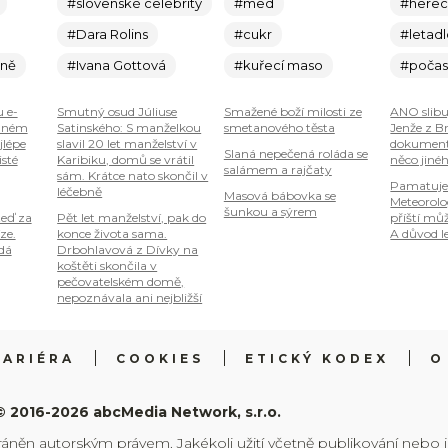
#slovenské celebrity
#med
#here
#Dara Rolins
#cukr
#letad
ině
#Ivana Gottová
#kuřecí maso
#počas
u e-
Smutný osud Júliuse
Smažené boží milosti ze
ANO slibu
plném
Satinského: S manželkou
smetanového těsta
Jenže z B
jlépe
slavil 20 let manželství v
dokumenty
Slaná nepečená roláda se
isté
Karibiku, domů se vrátil
něco jiné
salámem a rajčaty
sám. Krátce nato skončil v
Pamatuje
léčebně
Masová bábovka se
Meteorolog
šunkou a sýrem
teď za
Pět let manželství, pak do
příští mů
ze.
konce života sama.
A důvod le
 dá
Drbohlavová z Dívky na
koštěti skončila v
pečovatelském domě,
nepoznávala ani nejbližší
KARIÉRA
COOKIES
ETICKÝ KODEX
O
© 2016-2026 abcMedia Network, s.r.o.
ráněn autorským právem. Jakékoli užití včetně publikování nebo 