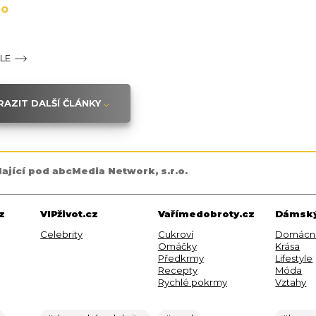
do
ÁLE
AZIT DALŠÍ ČLÁNKY
dající pod abcMedia Network, s.r.o.
z
VIPživot.cz
Vařímedobroty.cz
Dámský
Celebrity
Cukroví
Domácn
Omáčky
Krása
Předkrmy
Lifestyle
Recepty
Móda
Rychlé pokrmy
Vztahy