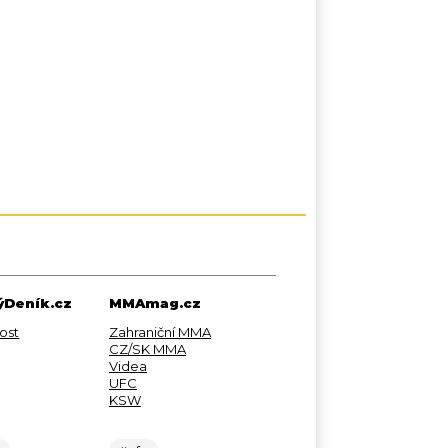
Deník.cz
MMAmag.cz
ost
Zahraniční MMA
CZ/SK MMA
Videa
UFC
KSW