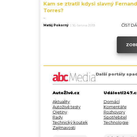
Kam se ztratil kdysi slavný Fernan
Torres?
...
ČÍST D
Matěj Pokorný
|
16. června 2019
ZOBR
Další portály spa
AutoŽivě.cz
Události247.c
Aktuality
Domácí
Autoživě testy
Komentáře
Ojetiny
Rozhovory
Rady
Spotřebitel
Technický koutek
Technologie
Zajímavosti