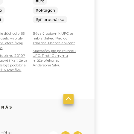
c
#ufc
lo
#oktagon
í
#jiří procházka
je důchod v 65.
Bývalý bojovník UFC se
ruselu vypluly
nabízí Jakeu Paulovi
, které říkají
zdarma. Nechce ani cent
ho
Machačev jde po rekordu
te zimu 2010?
UFC. Proti Garrymu
ové říkají, že ta
může překonat
že být podobná.
Andersona Silvu
ží v Pacifiku
 NÁS
jiného