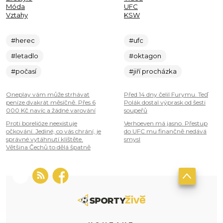
Móda
UFC
Vztahy
KSW
#herec
#ufc
#letadlo
#oktagon
#počasí
#jiří procházka
Oneplay vám může strhávat
Před 14 dny čelil Furymu. Teď
peníze dvakrát měsíčně. Přes 6
Polák dostal výprask od šesti
000 Kč navíc a žádné varování
soupeřů
Proti borelióze neexistuje
Verhoeven má jasno. Přestup
očkování. Jediné, co vás chrání, je
do UFC mu finančně nedává
správné vytáhnutí klíštěte.
smysl
Většina Čechů to dělá špatně