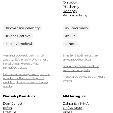
Omáčky
Předkrmy
Recepty
Rychlé pokrmy
#slovenské celebrity
#kuřecí maso
#Ivana Gottová
#cukr
#Lela Vémolová
#med
Adrianu podvedl, pak ji chtěl
Smažené boží milosti ze
zpátky. Eddie teď v Ulici randí s
smetanového těsta
Kokešovou, kterou diváci
Slaná nepečená roláda se
nemůžou vystát
salámem a rajčaty
Influenceři neznají zákon, varuje
Masová bábovka se šunkou a
advokát. Influencer Stejk má
sýrem
problém, Hanychová ho žene k
soudu
DámskýDeník.cz
MMAmag.cz
Domácnost
Zahraniční MMA
Krása
CZ/SK MMA
Lifestyle
Videa