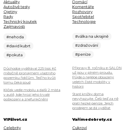
Aktuality
Domácí
Autoživě testy
Komentáře
Ojetiny
Rozhovory
Rady
Spotřebitel
Technický koutek
Technologie
Zajímavosti
#válka na ukrajině
#nehoda
#zdražování
#david kubrt
#peníze
#pokuta
Přípravy 8. ročníku e-SALON
Důchodce vydělával 225 tisíc Kč
už jsou v plném proudu.
měsíčně pronájmem vlastního
Půjde o nejlépe obsazený
pozemku řidičům. Teď ho kvůli
veletrh čisté mobility v
tomu čeká soud
historii
Klíček vedle mobilu a další 2 místa
Staré knížky doma
v autě, kde hrozí jeho trvalé
nevyhazujte. Češi teď za ně
poškození a znefunkčnění
platí hezké peníze. Jejich
prodejem se dá vydělat
VIPživot.cz
Vařímedobroty.cz
Celebrity
Cukroví