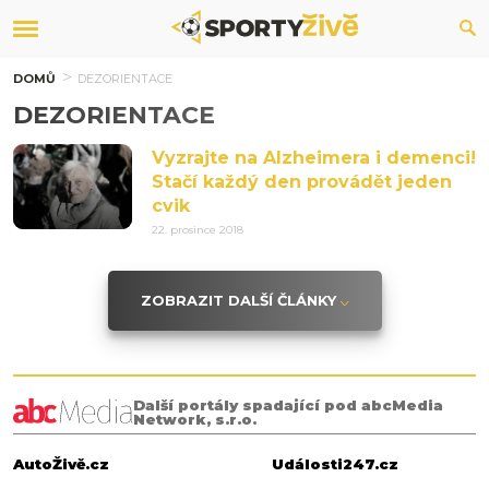
DOMŮ
DEZORIENTACE
DEZORIENTACE
Vyzrajte na Alzheimera i demenci!
Stačí každý den provádět jeden
cvik
22. prosince 2018
ZOBRAZIT DALŠÍ ČLÁNKY
Další portály spadající pod abcMedia
Network, s.r.o.
AutoŽivě.cz
Události247.cz