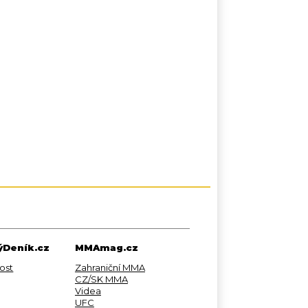
Deník.cz
MMAmag.cz
ost
Zahraniční MMA
CZ/SK MMA
Videa
UFC