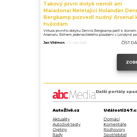
Takový první dotyk neměl ani
Maradona! Nelétající Holanďan Den
Bergkamp pozvedl nudný Arsenal 
hvězdám
Virtuos prvního dotyku Dennis Bergkamp patří k ikonám
Arsenalu. Během jedenáctiletého působení v Londýně po
ČÍST D
Jan Vildmon
|
21. září 2023
ZOBR
Další portály spa
AutoŽivě.cz
Události247.c
Aktuality
Domácí
Autoživě testy
Komentáře
Ojetiny
Rozhovory
Rady
Spotřebitel