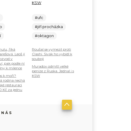
KSW
c
#ufc
lo
#jiří procházka
í
#oktagon
nulu, říká
Roušal se vymezil proti
rešová. Leoš jí
Clashi. Sivák ho vybídl k
ozvod v
souboji
í, pak podle ní
Muradov odmítl velké
dny k milence
peníze z Ruska. Jednal i s
os k moři?
KSW
á rodina nechá
ské restauraci
0 Kč za jednu
 NÁS