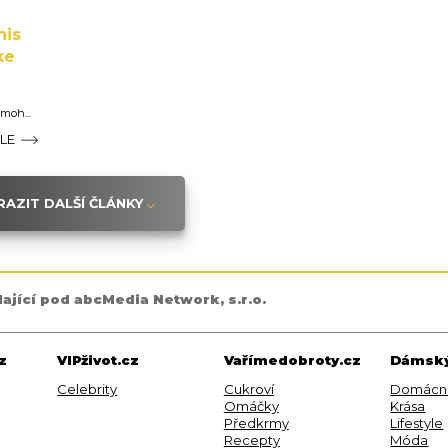
nis
ke
moh...
ÁLE
AZIT DALŠÍ ČLÁNKY
dající pod abcMedia Network, s.r.o.
z
VIPživot.cz
Vařímedobroty.cz
Dámský
Celebrity
Cukroví
Domácn
Omáčky
Krása
Předkrmy
Lifestyle
Recepty
Móda