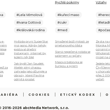
Rychlé pokrmy
Vztahy
ka
#Lela Vémolová
#kuřecí maso
#here
#Ivana Gottová
#cukr
#letad
#královská rodina
#med
#počas
u e-
Hvězda první SuperStar
Smažené boží milosti ze
Ze sta na 
plném
má jasno: Kdyby tehdy
smetanového těsta
Monika Ma
jlépe
existoval dnešní
oznámil r
Slaná nepečená roláda se
isté
Instagram, internet by
těhotenstv
salámem a rajčaty
kolem něj šílel
mizel na 
Masová bábovka se
Jak bydlí Jan Saudek:
Jedete let
šunkou a sýrem
teď za
Ateliér plný chaosu,
Čtyřčlenn
ze.
zahrada jako džungle a
v chorvat
 dá
obrazy, které Pavlína
přes 2 00
odmítá prodat
večeři
KARIÉRA
COOKIES
ETICKÝ KODEX
O
© 2016-2026 abcMedia Network, s.r.o.