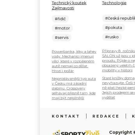
Technický koutek
Technologie
Zajímavosti
#česká republi
#řidič
#pokuta
#motor
#rusko
#servis
Přípravy 8. ročník
Powerbanka, léky a lahev
SALON už jsou v 
vody: Mechanici jmenují
proudu. Půjde o ne
věci, které v rozpáleném
obsazený veletrh č
autě nemají co dělat.
mobility v historii
Hrozí i požár
Staré knížky doma
Nejprodávanější typ auta
nevyhazujte. Češi 
v Česku má zásadní
ně platí hezké pení
slabinu. Crossovery
Jejich prodejem se
selhávají přesně tam, kde
vydělat
mají být nejsilnější
KONTAKT
REDAKCE
Copyright 