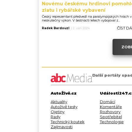
Novému českému hrdinovi pomohl
zlatu i rybářské vybavení
Český reprezentant předvedl na paralympijských hrách v 
neskutečný výkon. V šestnácti letech vybojoval z...
ČÍST D
Radek Bardouzl
|
2. září 2024
ZOBR
Další portály spa
AutoŽivě.cz
Události247.c
Aktuality
Domácí
Autoživě testy
Komentáře
Ojetiny
Rozhovory
Rady
Spotřebitel
Technický koutek
Technologie
Zajímavosti