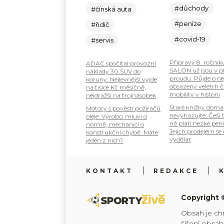
#důchody
#čínská auta
#peníze
#řidič
#covid-19
#servis
Přípravy 8. ročník
ADAC spočítal provozní
SALON už jsou v 
náklady 30 SUV do
proudu. Půjde o ne
koruny. Nejlevnější vyjde
obsazený veletrh č
na tisíce Kč měsíčně,
mobility v historii
nejdražší na trojnásobek
Staré knížky doma
Motory s pověstí požíračů
nevyhazujte. Češi 
oleje: Výrobci mluví o
ně platí hezké pení
normě, mechanici o
Jejich prodejem se
konstrukční chybě. Máte
vydělat
jeden z nich?
KONTAKT
REDAKCE
Copyright 
Obsah je ch
šíření obsa