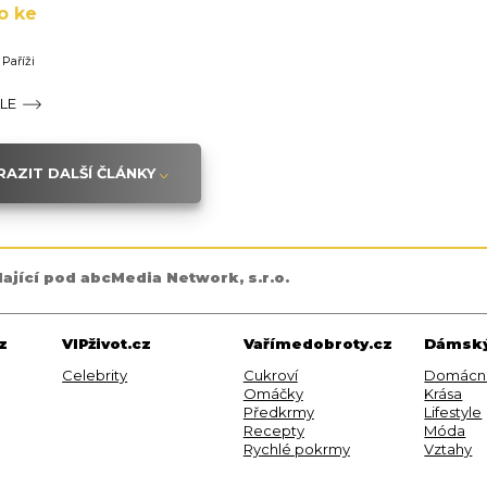
o ke
Paříži
ÁLE
AZIT DALŠÍ ČLÁNKY
dající pod abcMedia Network, s.r.o.
z
VIPživot.cz
Vařímedobroty.cz
Dámský
Celebrity
Cukroví
Domácn
Omáčky
Krása
Předkrmy
Lifestyle
Recepty
Móda
Rychlé pokrmy
Vztahy