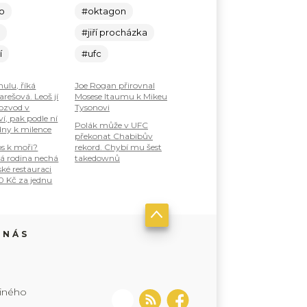
lo
#oktagon
c
#jiří procházka
í
#ufc
nulu, říká
Joe Rogan přirovnal
rešová. Leoš jí
Mosese Itaumu k Mikeu
ozvod v
Tysonovi
í, pak podle ní
Polák může v UFC
dny k milence
překonat Chabibův
os k moři?
rekord. Chybí mu šest
á rodina nechá
takedownů
ské restauraci
0 Kč za jednu
 NÁS
jiného