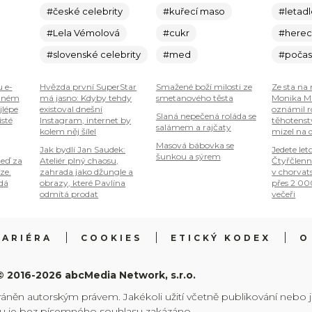
#české celebrity
#kuřecí maso
#letad
#Lela Vémolová
#cukr
#here
#slovenské celebrity
#med
#počas
u e-
Hvězda první SuperStar
Smažené boží milosti ze
Ze sta na 
plném
má jasno: Kdyby tehdy
smetanového těsta
Monika Ma
jlépe
existoval dnešní
oznámil r
Slaná nepečená roláda se
isté
Instagram, internet by
těhotenstv
salámem a rajčaty
kolem něj šílel
mizel na 
Masová bábovka se
Jak bydlí Jan Saudek:
Jedete let
šunkou a sýrem
teď za
Ateliér plný chaosu,
Čtyřčlenn
ze.
zahrada jako džungle a
v chorvat
 dá
obrazy, které Pavlína
přes 2 00
odmítá prodat
večeři
KARIÉRA
COOKIES
ETICKÝ KODEX
O
© 2016-2026 abcMedia Network, s.r.o.
ráněn autorským právem. Jakékoli užití včetně publikování nebo 
hu je bez písemného souhlasu zakázáno.