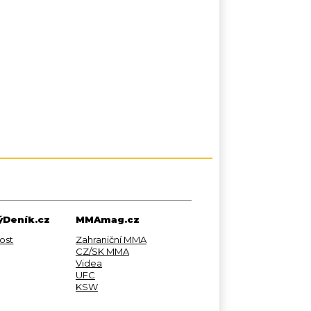
Deník.cz
MMAmag.cz
ost
Zahraniční MMA
CZ/SK MMA
Videa
UFC
KSW