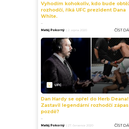
Vyhodím kohokoliv, kdo bude obtě
rozhodčí, říká UFC prezident Dana
White.
...
ČÍST D
Matěj Pokorný
|
2. srpna 2020
UFC
Dan Hardy se opřel do Herb Deana!
Zastavil legendární rozhodčí zápas
pozdě?
...
ČÍST D
Matěj Pokorný
|
27. července 2020