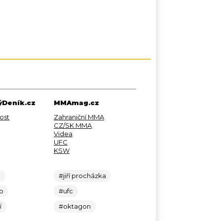
Deník.cz
MMAmag.cz
ost
Zahraniční MMA
CZ/SK MMA
Videa
UFC
KSW
c
#jiří procházka
lo
#ufc
í
#oktagon