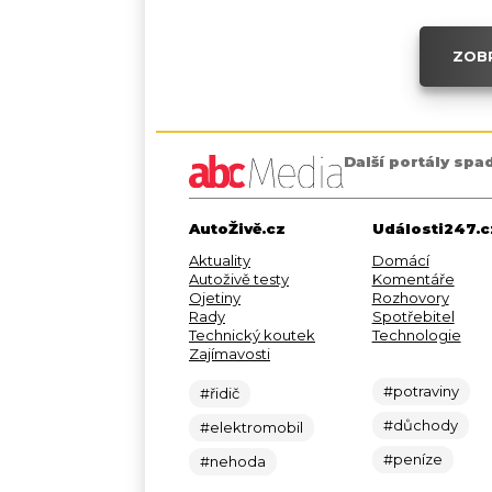
ZOBR
Další portály spa
AutoŽivě.cz
Události247.c
Aktuality
Domácí
Autoživě testy
Komentáře
Ojetiny
Rozhovory
Rady
Spotřebitel
Technický koutek
Technologie
Zajímavosti
#potraviny
#řidič
#důchody
#elektromobil
#peníze
#nehoda