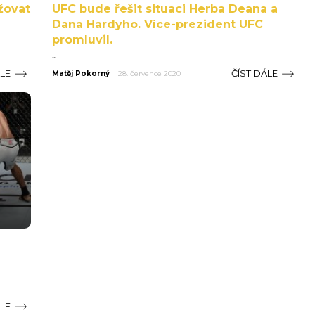
žovat
UFC bude řešit situaci Herba Deana a
Dana Hardyho. Více-prezident UFC
promluvil.
...
ÁLE
ČÍST DÁLE
Matěj Pokorný
|
28. července 2020
ÁLE