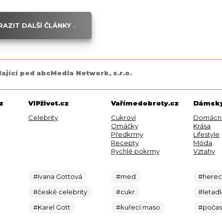
AZIT DALŠÍ ČLÁNKY
dající pod abcMedia Network, s.r.o.
z
VIPživot.cz
Vařímedobroty.cz
Dámský
Celebrity
Cukroví
Domácn
Omáčky
Krása
Předkrmy
Lifestyle
Recepty
Móda
Rychlé pokrmy
Vztahy
#Ivana Gottová
#med
#here
#české celebrity
#cukr
#letad
#Karel Gott
#kuřecí maso
#počas