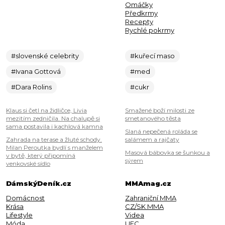
Omáčky
Předkrmy
Recepty
Rychlé pokrmy
#slovenské celebrity
#kuřecí maso
#Ivana Gottová
#med
#Dara Rolins
#cukr
Klaus si četl na židličce, Livia
Smažené boží milosti ze
mezitím zedničila. Na chalupě si
smetanového těsta
sama postavila i kachlová kamna
Slaná nepečená roláda se
Zahrada na terase a žluté schody.
salámem a rajčaty
Milan Peroutka bydlí s manželem
Masová bábovka se šunkou a
v bytě, který připomíná
sýrem
venkovské sídlo
DámskýDeník.cz
MMAmag.cz
Domácnost
Zahraniční MMA
Krása
CZ/SK MMA
Lifestyle
Videa
Móda
UFC