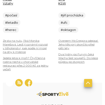
Vztahy
KSW
#počasí
#jiří procházka
#letadlo
#ufc
#herec
#oktagon
Ze sta na nulu, říká Monika
Overeem McGregora odepsal.
Marešová. Leoš jí oznámil rozvod
Jeho tělo prý skončilo před
v těhotenství, pak podle ní mizel
pěti lety
na dny k milence
Dva týdny po Furym čeká
Jedete letos k moři? Čtyřčlenná
Wacha šest soupeřů. Do klece
rodina nechá v chorvatské
půjdou po dvojicích
restauraci přes 2 000 Kč za jednu
večeři