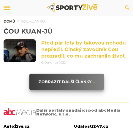
DOMŮ
ČOU KUAN-JÜ
ČOU KUAN-JÜ
Před pár lety by takovou nehodu
nepřežil. Čínský závodník Čou
prozradil, co mu zachránilo život
6. července 2022
ZOBRAZIT DALŠÍ ČLÁNKY
Další portály spadající pod abcMedia
Network, s.r.o.
AutoŽivě.cz
Události247.cz