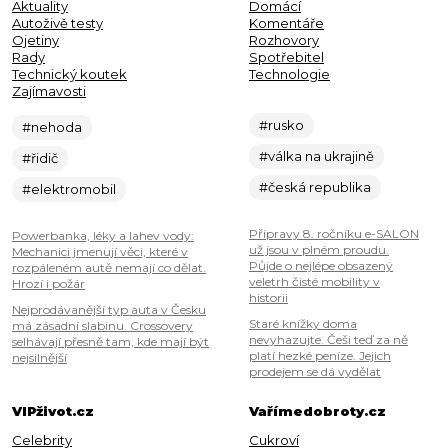
Aktuality
Domácí
Autoživě testy
Komentáře
Ojetiny
Rozhovory
Rady
Spotřebitel
Technický koutek
Technologie
Zajímavosti
#rusko
#nehoda
#válka na ukrajině
#řidič
#česká republika
#elektromobil
Přípravy 8. ročníku e-SALON
Powerbanka, léky a lahev vody:
už jsou v plném proudu.
Mechanici jmenují věci, které v
Půjde o nejlépe obsazený
rozpáleném autě nemají co dělat.
veletrh čisté mobility v
Hrozí i požár
historii
Nejprodávanější typ auta v Česku
Staré knížky doma
má zásadní slabinu. Crossovery
nevyhazujte. Češi teď za ně
selhávají přesně tam, kde mají být
platí hezké peníze. Jejich
nejsilnější
prodejem se dá vydělat
VIPživot.cz
Vařímedobroty.cz
Celebrity
Cukroví