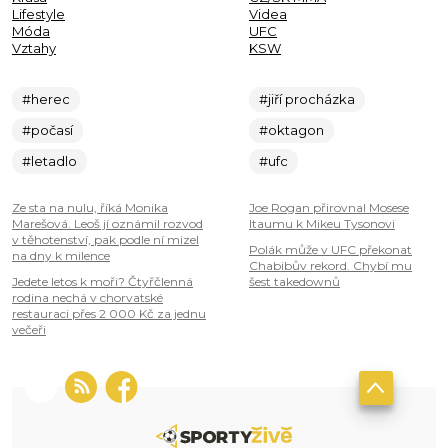
Lifestyle
Videa
Móda
UFC
Vztahy
KSW
#herec
#jiří procházka
#počasí
#oktagon
#letadlo
#ufc
Ze sta na nulu, říká Monika
Joe Rogan přirovnal Mosese
Marešová. Leoš jí oznámil rozvod
Itaumu k Mikeu Tysonovi
v těhotenství, pak podle ní mizel
Polák může v UFC překonat
na dny k milence
Chabibův rekord. Chybí mu
Jedete letos k moři? Čtyřčlenná
šest takedownů
rodina nechá v chorvatské
restauraci přes 2 000 Kč za jednu
večeři