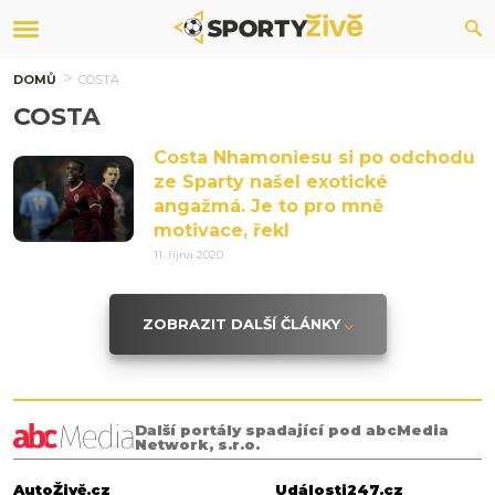
DOMŮ
COSTA
COSTA
Costa Nhamoniesu si po odchodu
ze Sparty našel exotické
angažmá. Je to pro mně
motivace, řekl
11. října 2020
ZOBRAZIT DALŠÍ ČLÁNKY
Další portály spadající pod abcMedia
Network, s.r.o.
AutoŽivě.cz
Události247.cz