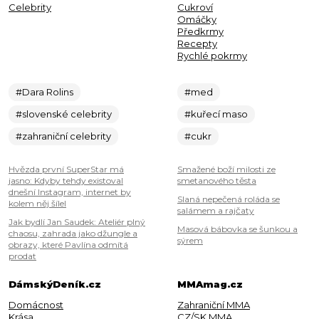
Celebrity
Cukroví
Omáčky
Předkrmy
Recepty
Rychlé pokrmy
#Dara Rolins
#med
#slovenské celebrity
#kuřecí maso
#zahraniční celebrity
#cukr
Hvězda první SuperStar má
Smažené boží milosti ze
jasno: Kdyby tehdy existoval
smetanového těsta
dnešní Instagram, internet by
Slaná nepečená roláda se
kolem něj šílel
salámem a rajčaty
Jak bydlí Jan Saudek: Ateliér plný
Masová bábovka se šunkou a
chaosu, zahrada jako džungle a
sýrem
obrazy, které Pavlína odmítá
prodat
DámskýDeník.cz
MMAmag.cz
Domácnost
Zahraniční MMA
Krása
CZ/SK MMA