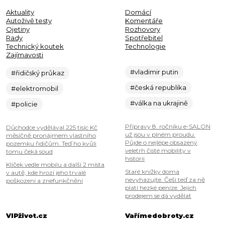
Aktuality
Domácí
Autoživě testy
Komentáře
Ojetiny
Rozhovory
Rady
Spotřebitel
Technický koutek
Technologie
Zajímavosti
#vladimir putin
#řidičský průkaz
#česká republika
#elektromobil
#válka na ukrajině
#policie
Přípravy 8. ročníku e-SALON
Důchodce vydělával 225 tisíc Kč
už jsou v plném proudu.
měsíčně pronájmem vlastního
Půjde o nejlépe obsazený
pozemku řidičům. Teď ho kvůli
veletrh čisté mobility v
tomu čeká soud
historii
Klíček vedle mobilu a další 2 místa
Staré knížky doma
v autě, kde hrozí jeho trvalé
nevyhazujte. Češi teď za ně
poškození a znefunkčnění
platí hezké peníze. Jejich
prodejem se dá vydělat
VIPživot.cz
Vařímedobroty.cz