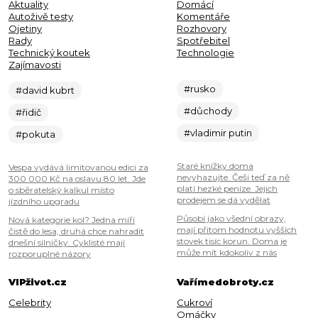
Aktuality
Domácí
Autoživě testy
Komentáře
Ojetiny
Rozhovory
Rady
Spotřebitel
Technický koutek
Technologie
Zajímavosti
#rusko
#david kubrt
#důchody
#řidič
#vladimir putin
#pokuta
Staré knížky doma
Vespa vydává limitovanou edici za
nevyhazujte. Češi teď za ně
300 000 Kč na oslavu 80 let. Jde
platí hezké peníze. Jejich
o sběratelský kalkul místo
prodejem se dá vydělat
jízdního upgradu
Působí jako všední obrazy,
Nová kategorie kol? Jedna míří
mají přitom hodnotu vyšších
čistě do lesa, druhá chce nahradit
stovek tisíc korun. Doma je
dnešní silničky. Cyklisté mají
může mít kdokoliv z nás
rozporuplné názory
VIPživot.cz
Vařímedobroty.cz
Celebrity
Cukroví
Omáčky