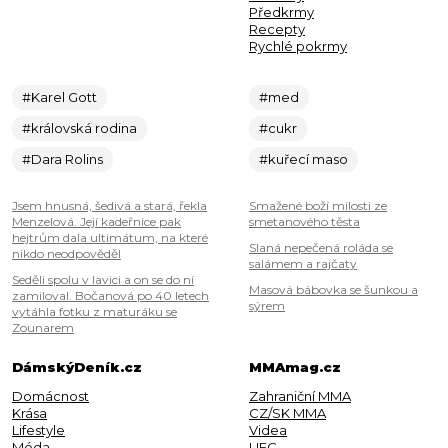
Předkrmy
Recepty
Rychlé pokrmy
#Karel Gott
#med
#královská rodina
#cukr
#Dara Rolins
#kuřecí maso
Jsem hnusná, šedivá a stará, řekla
Smažené boží milosti ze
Menzelová. Její kadeřnice pak
smetanového těsta
hejtrům dala ultimátum, na které
Slaná nepečená roláda se
nikdo neodpověděl
salámem a rajčaty
Seděli spolu v lavici a on se do ní
Masová bábovka se šunkou a
zamiloval. Bočanová po 40 letech
sýrem
vytáhla fotku z maturáku se
Zounarem
DámskýDeník.cz
MMAmag.cz
Domácnost
Zahraniční MMA
Krása
CZ/SK MMA
Lifestyle
Videa
Móda
UFC