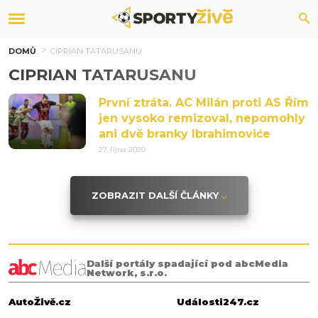
DOMŮ
CIPRIAN TATARUSANU
CIPRIAN TATARUSANU
První ztráta. AC Milán proti AS Řím
jen vysoko remizoval, nepomohly
ani dvě branky Ibrahimoviće
27. října 2020
ZOBRAZIT DALŠÍ ČLÁNKY
Další portály spadající pod abcMedia
Network, s.r.o.
AutoŽivě.cz
Události247.cz