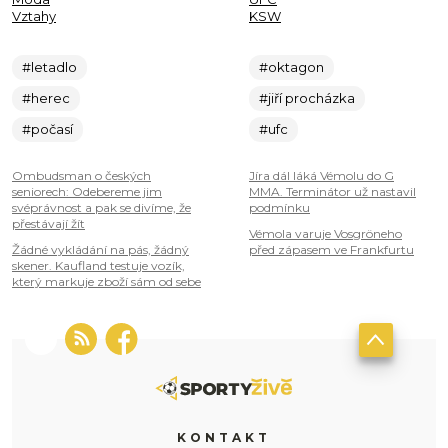
Vztahy
KSW
#letadlo
#oktagon
#herec
#jiří procházka
#počasí
#ufc
Ombudsman o českých
Jíra dál láká Vémolu do G
seniorech: Odebereme jim
MMA. Terminátor už nastavil
svéprávnost a pak se divíme, že
podmínku
přestávají žít
Vémola varuje Vosgröneho
Žádné vykládání na pás, žádný
před zápasem ve Frankfurtu
skener. Kaufland testuje vozík,
který markuje zboží sám od sebe
KONTAKT