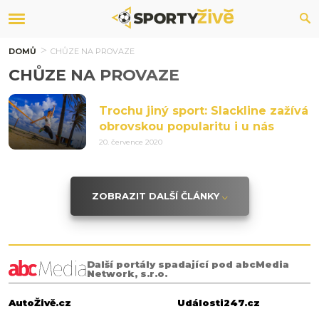
DOMŮ
CHŮZE NA PROVAZE
CHŮZE NA PROVAZE
Trochu jiný sport: Slackline zažívá
obrovskou popularitu i u nás
20. července 2020
ZOBRAZIT DALŠÍ ČLÁNKY
Další portály spadající pod abcMedia
Network, s.r.o.
AutoŽivě.cz
Události247.cz