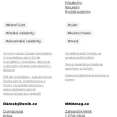
Předkrmy
Recepty
Rychlé pokrmy
#Karel Gott
#cukr
#české celebrity
#kuřecí maso
#slovenské celebrity
#med
Smutný osud Júliuse Satinského:
Smažené boží milosti ze
S manželkou slavil 20 let
smetanového těsta
manželství v Karibiku, domů se
Slaná nepečená roláda se
vrátil sám. Krátce nato skončil v
salámem a rajčaty
léčebně
Masová bábovka se šunkou a
Pět let manželství, pak do konce
sýrem
života sama. Drbohlavová z
Dívky na koštěti skončila v
pečovatelském domě,
nepoznávala ani nejbližší
DámskýDeník.cz
MMAmag.cz
Domácnost
Zahraniční MMA
Krása
CZ/SK MMA