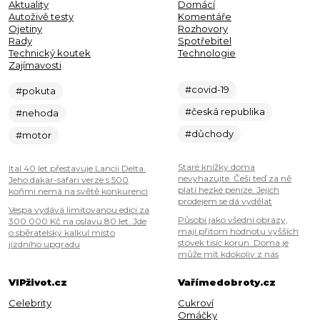
Aktuality
Domácí
Autoživě testy
Komentáře
Ojetiny
Rozhovory
Rady
Spotřebitel
Technický koutek
Technologie
Zajímavosti
#covid-19
#pokuta
#česká republika
#nehoda
#důchody
#motor
Staré knížky doma
Ital 40 let přestavuje Lancii Delta.
nevyhazujte. Češi teď za ně
Jeho dakar-safari verze s 500
platí hezké peníze. Jejich
koňmi nemá na světě konkurenci
prodejem se dá vydělat
Vespa vydává limitovanou edici za
Působí jako všední obrazy,
300 000 Kč na oslavu 80 let. Jde
mají přitom hodnotu vyšších
o sběratelský kalkul místo
stovek tisíc korun. Doma je
jízdního upgradu
může mít kdokoliv z nás
VIPživot.cz
Vařímedobroty.cz
Celebrity
Cukroví
Omáčky