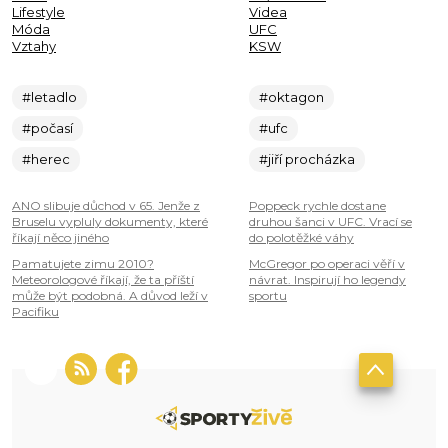
Lifestyle
Videa
Móda
UFC
Vztahy
KSW
#letadlo
#oktagon
#počasí
#ufc
#herec
#jiří procházka
ANO slibuje důchod v 65. Jenže z
Poppeck rychle dostane
Bruselu vypluly dokumenty, které
druhou šanci v UFC. Vrací se
říkají něco jiného
do polotěžké váhy
Pamatujete zimu 2010?
McGregor po operaci věří v
Meteorologové říkají, že ta příští
návrat. Inspirují ho legendy
může být podobná. A důvod leží v
sportu
Pacifiku