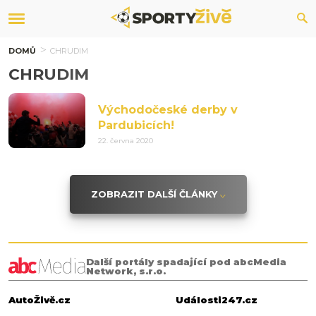
DOMŮ
CHRUDIM
CHRUDIM
Východočeské derby v
Pardubicích!
22. června 2020
ZOBRAZIT DALŠÍ ČLÁNKY
Další portály spadající pod abcMedia
Network, s.r.o.
AutoŽivě.cz
Události247.cz