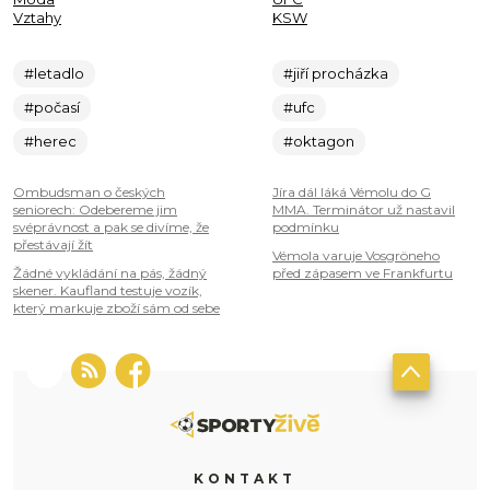
Vztahy
KSW
#letadlo
#jiří procházka
#počasí
#ufc
#herec
#oktagon
Ombudsman o českých
Jíra dál láká Vémolu do G
seniorech: Odebereme jim
MMA. Terminátor už nastavil
svéprávnost a pak se divíme, že
podmínku
přestávají žít
Vémola varuje Vosgröneho
Žádné vykládání na pás, žádný
před zápasem ve Frankfurtu
skener. Kaufland testuje vozík,
který markuje zboží sám od sebe
KONTAKT