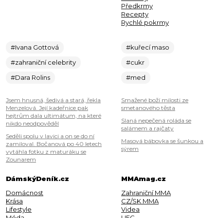
Předkrmy
Recepty
Rychlé pokrmy
#Ivana Gottová
#kuřecí maso
#zahraniční celebrity
#cukr
#Dara Rolins
#med
Jsem hnusná, šedivá a stará, řekla
Smažené boží milosti ze
Menzelová. Její kadeřnice pak
smetanového těsta
hejtrům dala ultimátum, na které
Slaná nepečená roláda se
nikdo neodpověděl
salámem a rajčaty
Seděli spolu v lavici a on se do ní
Masová bábovka se šunkou a
zamiloval. Bočanová po 40 letech
sýrem
vytáhla fotku z maturáku se
Zounarem
DámskýDeník.cz
MMAmag.cz
Domácnost
Zahraniční MMA
Krása
CZ/SK MMA
Lifestyle
Videa
Móda
UFC