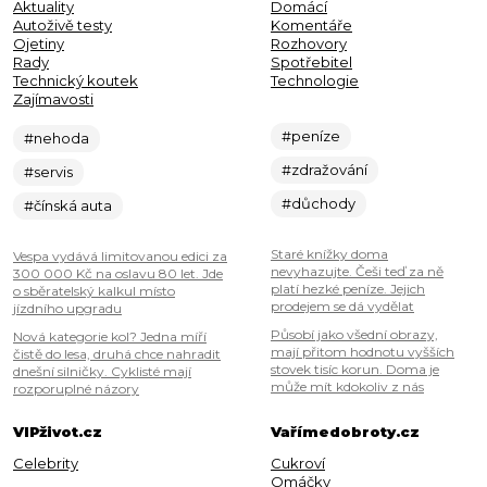
Aktuality
Domácí
Autoživě testy
Komentáře
Ojetiny
Rozhovory
Rady
Spotřebitel
Technický koutek
Technologie
Zajímavosti
#peníze
#nehoda
#zdražování
#servis
#důchody
#čínská auta
Staré knížky doma
Vespa vydává limitovanou edici za
nevyhazujte. Češi teď za ně
300 000 Kč na oslavu 80 let. Jde
platí hezké peníze. Jejich
o sběratelský kalkul místo
prodejem se dá vydělat
jízdního upgradu
Působí jako všední obrazy,
Nová kategorie kol? Jedna míří
mají přitom hodnotu vyšších
čistě do lesa, druhá chce nahradit
stovek tisíc korun. Doma je
dnešní silničky. Cyklisté mají
může mít kdokoliv z nás
rozporuplné názory
VIPživot.cz
Vařímedobroty.cz
Celebrity
Cukroví
Omáčky