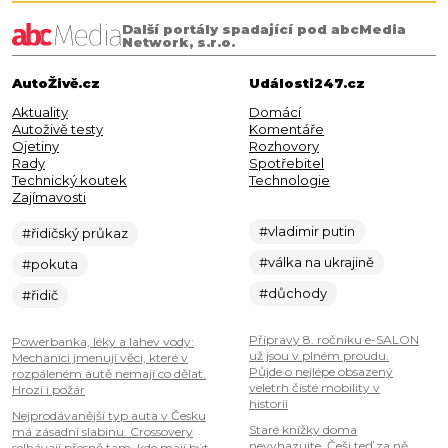
Další portály spadající pod abcMedia
Network, s.r.o.
AutoŽivě.cz
Události247.cz
Aktuality
Domácí
Autoživě testy
Komentáře
Ojetiny
Rozhovory
Rady
Spotřebitel
Technický koutek
Technologie
Zajímavosti
#vladimir putin
#řidičský průkaz
#válka na ukrajině
#pokuta
#důchody
#řidič
Přípravy 8. ročníku e-SALON
Powerbanka, léky a lahev vody:
už jsou v plném proudu.
Mechanici jmenují věci, které v
Půjde o nejlépe obsazený
rozpáleném autě nemají co dělat.
veletrh čisté mobility v
Hrozí i požár
historii
Nejprodávanější typ auta v Česku
Staré knížky doma
má zásadní slabinu. Crossovery
nevyhazujte. Češi teď za ně
selhávají přesně tam, kde mají být