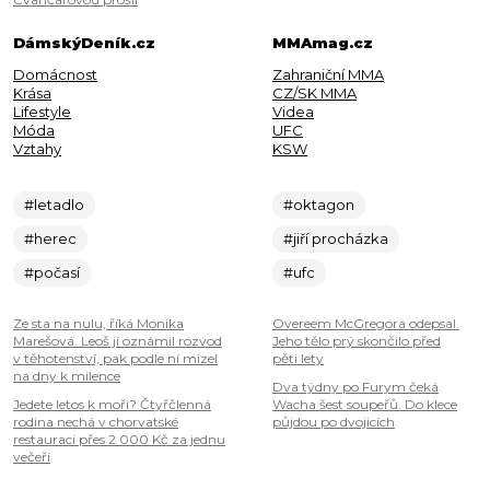
DámskýDeník.cz
MMAmag.cz
Domácnost
Zahraniční MMA
Krása
CZ/SK MMA
Lifestyle
Videa
Móda
UFC
Vztahy
KSW
#letadlo
#oktagon
#herec
#jiří procházka
#počasí
#ufc
Ze sta na nulu, říká Monika
Overeem McGregora odepsal.
Marešová. Leoš jí oznámil rozvod
Jeho tělo prý skončilo před
v těhotenství, pak podle ní mizel
pěti lety
na dny k milence
Dva týdny po Furym čeká
Jedete letos k moři? Čtyřčlenná
Wacha šest soupeřů. Do klece
rodina nechá v chorvatské
půjdou po dvojicích
restauraci přes 2 000 Kč za jednu
večeři