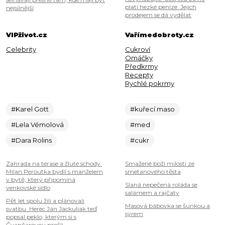
platí hezké peníze. Jejich
nejsilnější
prodejem se dá vydělat
VIPživot.cz
Vařímedobroty.cz
Celebrity
Cukroví
Omáčky
Předkrmy
Recepty
Rychlé pokrmy
#Karel Gott
#kuřecí maso
#Lela Vémolová
#med
#Dara Rolins
#cukr
Zahrada na terase a žluté schody.
Smažené boží milosti ze
Milan Peroutka bydlí s manželem
smetanového těsta
v bytě, který připomíná
Slaná nepečená roláda se
venkovské sídlo
salámem a rajčaty
Pět let spolu žili a plánovali
Masová bábovka se šunkou a
svatbu. Herec Ján Jackuliak teď
sýrem
popsal peklo, kterým si s
Čvančarovou prošli