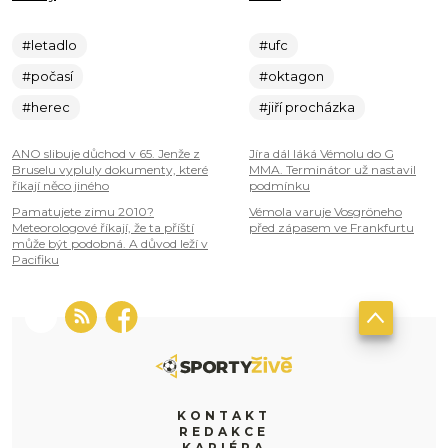
#letadlo
#ufc
#počasí
#oktagon
#herec
#jiří procházka
ANO slibuje důchod v 65. Jenže z
Jíra dál láká Vémolu do G
Bruselu vypluly dokumenty, které
MMA. Terminátor už nastavil
říkají něco jiného
podmínku
Pamatujete zimu 2010?
Vémola varuje Vosgröneho
Meteorologové říkají, že ta příští
před zápasem ve Frankfurtu
může být podobná. A důvod leží v
Pacifiku
KONTAKT
REDAKCE
KARIÉRA