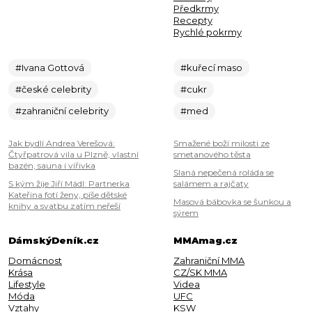
Předkrmy
Recepty
Rychlé pokrmy
#Ivana Gottová
#kuřecí maso
#české celebrity
#cukr
#zahraniční celebrity
#med
Jak bydlí Andrea Verešová:
Smažené boží milosti ze
Čtyřpatrová vila u Plzně, vlastní
smetanového těsta
bazén, sauna i vířivka
Slaná nepečená roláda se
S kým žije Jiří Mádl: Partnerka
salámem a rajčaty
Kateřina fotí ženy, píše dětské
Masová bábovka se šunkou a
knihy a svatbu zatím neřeší
sýrem
DámskýDeník.cz
MMAmag.cz
Domácnost
Zahraniční MMA
Krása
CZ/SK MMA
Lifestyle
Videa
Móda
UFC
Vztahy
KSW