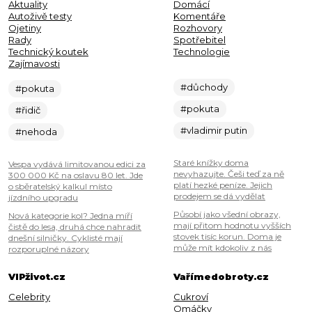
Aktuality
Domácí
Autoživě testy
Komentáře
Ojetiny
Rozhovory
Rady
Spotřebitel
Technický koutek
Technologie
Zajímavosti
#důchody
#pokuta
#pokuta
#řidič
#vladimir putin
#nehoda
Staré knížky doma
Vespa vydává limitovanou edici za
nevyhazujte. Češi teď za ně
300 000 Kč na oslavu 80 let. Jde
platí hezké peníze. Jejich
o sběratelský kalkul místo
prodejem se dá vydělat
jízdního upgradu
Působí jako všední obrazy,
Nová kategorie kol? Jedna míří
mají přitom hodnotu vyšších
čistě do lesa, druhá chce nahradit
stovek tisíc korun. Doma je
dnešní silničky. Cyklisté mají
může mít kdokoliv z nás
rozporuplné názory
VIPživot.cz
Vařímedobroty.cz
Celebrity
Cukroví
Omáčky