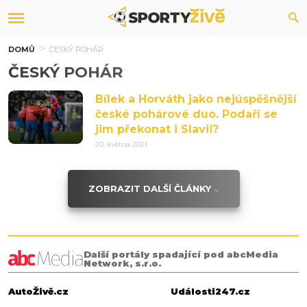
DOMŮ
ČESKÝ POHÁR
ČESKÝ POHÁR
Bílek a Horváth jako nejúspěšnější
české pohárové duo. Podaří se
jim překonat i Slavii?
20. května 2021
ZOBRAZIT DALŠÍ ČLÁNKY
Další portály spadající pod abcMedia
Network, s.r.o.
AutoŽivě.cz
Události247.cz